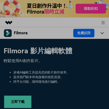
Filmora
免費試用
精選產品
AIGC 數位創意
產品
商務
Filmora 影片編輯軟體
實用工具
總覽
平台
AI
關於我們
輕鬆使用AI創作影片。
解決方案
功能
影片 / 照片
解決方案
新聞中心
多種AI編輯工具提高您的影片創作效率。
素材
提供熱門範本和免版權的創意資源。
音訊
熱門人群
部落格
跨平台功能，隨時隨地進行編輯。
商店
文字
熱門方案
AI 進階 & 福利
幫助中心
支援
立即下載
AI提示詞大全
推薦朋友得獎勵