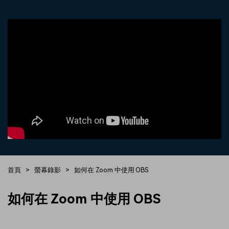
收錄 100+ 熱門影片提示詞，快
每邀請一位連結註冊，就能獲得
聯絡我們
案例分享
速生成相似風格影片
100 點兌積分
立即購買
登入
我們隨時為您提供協助
如何用 Filmora 做出影響力
部落格
搜尋
聯盟計劃
企業服務
開啟企業級合作夥伴關係
簡單的商業影片解決方案
幫助中心
產品信息
首頁
>
螢幕錄影
>
如何在 Zoom 中使用 OBS
如何在 Zoom 中使用 OBS