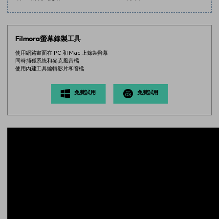
Filmora螢幕錄製工具
使用網路畫面在 PC 和 Mac 上錄製螢幕
同時捕獲系統和麥克風音檔
使用內建工具編輯影片和音檔
免費試用
免費試用