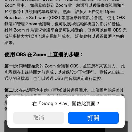
Zoom 雲中。 如果您錄製到 Zoom 雲，您還可以獲得畫廊視圖和全
尺寸揚聲工具視圖的單獨檔案。 然而，許多人正在使用 Open
Broadcaster Software (OBS) 等選項來錄製影片會議。 使用 OBS
錄製和管理 Zoom 會議時，也可以獲得更高解析度的影片和音檔。
雖然 Zoom 作為實況會議平台是可以接受的，但也可以使用 OBS 完
成的事情大大抵消了設定系統的成本。 調整參數以獲得最適合您的
結果。
使用 OBS 在 Zoom 上直播的步驟：
第一步:
同時開始您的 Zoom 會議和 OBS，並讓所有來賓加入。 此
步驟應在上線時間之前完成，以確保設定正常運行。 對於來自線上
通話的音檔源，也可以透過 OBS 的音檔設定進行監控。
第二步:
在來源區塊中點+ (新增)鍵後選擇圖片。上傳圖片並調整其
大小以添加您的背景。 也可以按照您希望的任何方式為廣播添加背
景、面部相機框架、文本和螢幕抓取。 在添加到流之前準備好背景
在「Google Play」開啟此頁面？
佈局很重要。
打開
取消