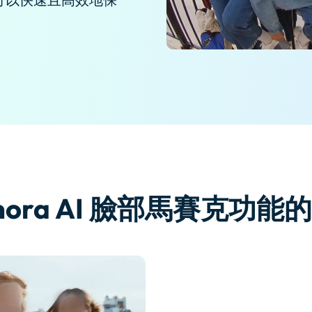
您可以快速且高效地保
了解
免費試用
免費下載
免費試用
免費試用
lmora AI 臉部馬賽克功