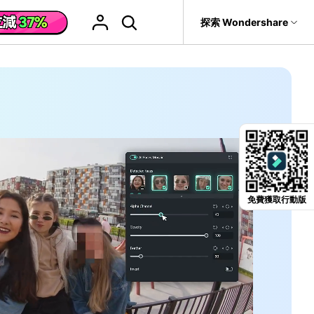
援
探索 Wondershare
具
關於 Wondershare
格
文字
產品信息
具產品
實用工具
企業
產品新功能和版本迭代信息
活動場合
素材庫
慧工具
AI 影片翻譯
it
Recoverit
聯盟行銷
救援。
曆史版本
AI 文案撰寫
婚禮邀請影片
關於我們
NEW
HOT
影片特效
查看Filmora 9-14歷史版本信息
輯軟件
動態字幕生成器
新年影片
新聞中心
W
影片模板
HOT
評論
聖誕節影片
輯流程
免費獲取行動版
輯
商店
HOT
影片濾鏡
看看我們的用戶怎麼說
教學 / 學習
ts 製作
輯
支援
音樂素材庫
解說型影片
媒影片
動態圖表
NEW
巧
決方案 >
2.9M+ 創意素材
>