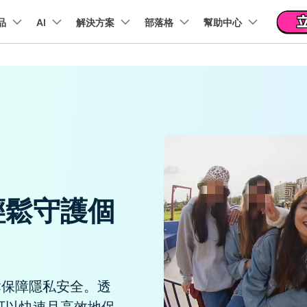
新聞中心
商店
支
品
精選產品
AI
商務
解決方案
關於我們
部落格
幫助中心
實用工
關於我們
 & 福利
功能
影片 / 照片
熱門方案
幫助中心
音訊
部落
我們的故事
方案
PDF 解決方案產品
圖表與圖像
影片創意
實用工
FAQs
影片
人才招募
商業
音訊
文字
社群媒體
AI 文字轉影片
AI 音訊轉影片
AI 智
t
PDFelement
EdrawMind
Filmora
Recover
Veo3.1
NEW
AI提示詞大全
PDF 建立與編輯工具。
遺失檔案
幫助您使用 Filmora 所需的所有信息
聯絡我們
收錄 100+ 熱門影片提示詞，快速生成相似風格影片
AI 圖像轉影片
AI 音效生成器
錄影
EdrawMax
UniConverter
Veo3.1
NEW
自我介紹影片
IG Reels 剪輯
雙時間軸編輯
去除無聲片段
添加文字
PDFelement Cloud
逐步學習Filmora
雲端文件管理。
行銷人員
AI 圖像生成器
產品影片
AI 文字轉語音
影片編
短影音製作
NE
關鍵影格
自動節拍同步
路徑文字
支援的格式、裝置和 GPU 的完整列表
推薦朋友得獎勵
演示影片
AI 影片續寫
AI 音樂生成器
影片剪
TikTok 影片剪
NEW
輕鬆守護個
每邀請一位連結註冊，就能獲得 100 點兌積分
鋼筆工具
音訊閃避
文字動畫
NEW
商業廣告影片
YouTube Shor
音訊剪
平面追蹤
音訊同步
標題編輯
免費下載
NEW
幻燈片影片製作
動畫影片製作
剪輯社
 / 內容創作者
行銷技
檢視所有功能 >
，輕鬆保障隱私安全。透
查看全部影片解
查看所有產品