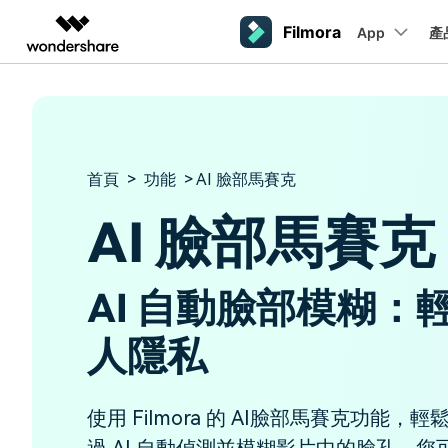
Filmora
App
產
AIGC 數位創意
總覽
解決方案
平台
熱門人群
AI 進階
影片創意產品
圖表與圖像產品
PDF 解決
企業
內容產生
聯絡我們
我們隨時為您提供協助
Filmora
EdrawMax
PDFelemen
教育
首頁
>
功能
> AI 臉部馬賽克
完整的影片編輯工具。
輕鬆繪製圖表。
桌面版
Windows影片剪輯
提效工具
合作夥伴
ToMoviee AI
EdrawMind
AI 臉部馬賽克
案例分享
一站式 AI 創意工作室。
協作式心智圖工具。
Mac影片剪輯
商業
聯盟行銷
如何用 Filmora 做出影響力
UniConverter
檢視所有 AI 工具 >
高速媒體轉換工具。
AI 自動臉部模糊：
行動版
Media.io
iOS影片剪輯
聯盟計劃
AI 影片、圖片、音樂生成器。
人隱私
開啟企業級合作夥伴關係
Android影片剪輯
SelfyzAI
AI 驅動的創意工具。
自由工作者
網紅
iPad影片剪輯
使用 Filmora 的 AI臉部馬賽克功能
企業服務
簡單的商業影片解決方案