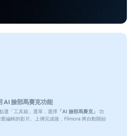
 AI 臉部馬賽克功能
ra，點選「工具箱」選單，選擇
「AI 臉部馬賽克」
功
要編輯的影片。上傳完成後，Filmora 將自動開始
。