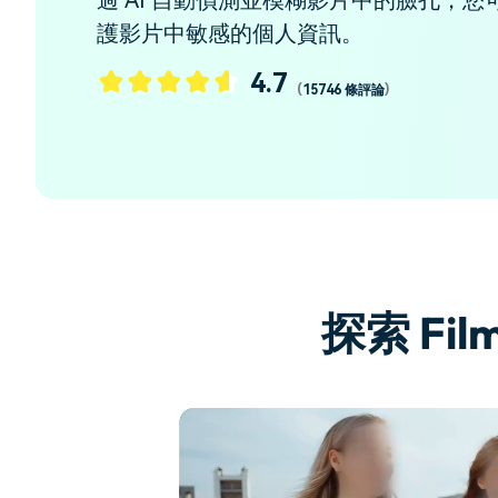
過 AI 自動偵測並模糊影片中的臉孔，
護影片中敏感的個人資訊。
4.7
(
15746 條評論
)
探索 Fi