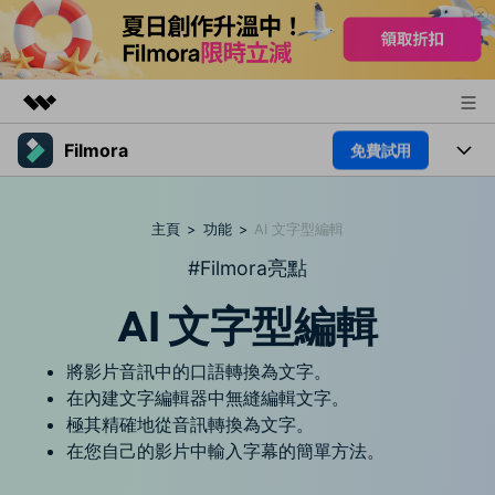
Filmora
免費試用
精選產品
AIGC 數位創意
產品
商務
實用工具
主頁
>
功能
>
AI 文字型編輯
總覽
平台
AI
關於我們
#Filmora亮點
解決方案
功能
AI 文字型編輯
影片 / 照片
新聞中心
解決方案
素材
音訊
熱門人群
將影片音訊中的口語轉換為文字。
商店
部落格
在內建文字編輯器中無縫編輯文字。
文字
熱門方案
AI 進階 & 福利
極其精確地從音訊轉換為文字。
支援
幫助中心
在您自己的影片中輸入字幕的簡單方法。
AI提示詞大全
推薦朋友得獎勵