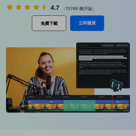
收錄 100+ 熱門影片提示詞，快
每邀請一位連結註冊，就能獲得
4.7
聯絡我們
案例分享
（
15746 條評論
）
速生成相似風格影片
100 點兌積分
立即購買
登入
我們隨時為您提供協助
如何用 Filmora 做出影響力
立即購買
免費下載
部落格
搜尋
聯盟計劃
企業服務
開啟企業級合作夥伴關係
簡單的商業影片解決方案
幫助中心
產品信息