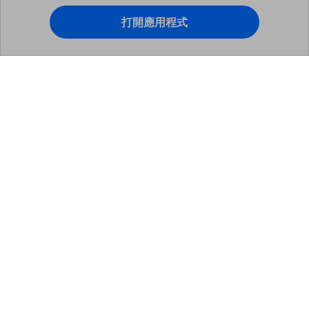
打開應用程式
Filmora - 人工智慧影片剪輯軟體
立即打開
更快、更智慧、更容易剪輯！
主要產品
Wondershare
探索 AI
說明中心