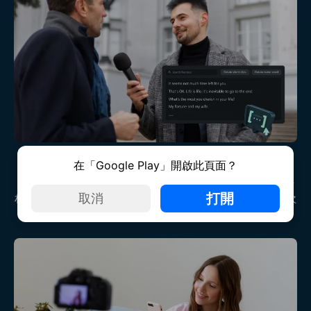
記者
在「Google Play」開啟此頁面？
作為記者，您可以充分利用 AI 文字型編輯功能，輕鬆轉錄採訪素
打開
取消
材、新聞發布會、錄製的聲明等等。因此，您可以節省時間並每次
都能獲得準確的新聞文章和報告。