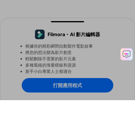
特色
個人版
商業版
Filmora - AI 影片編輯器
所有 Filmora 剪接功能
根據你的精彩瞬間自動製作電影故事
將您的想法變為影片創意
免費更新
輕鬆刪除不需要的影片元素
多種風格的海量模板和資源
無浮水印
新手小白專業人士都適合
免費技術支持
打開應用程式
公司使用許可
Filmora - 人工智慧影片剪輯軟體
立即打開
更快、更智慧、更容易剪輯！
無須署名軟體
多使用者控制
大量購買優惠