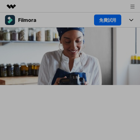
Filmora
免費試用
精選產品
AIGC 數位創意
產品
商務
實用工具
總覽
平台
AI
關於我們
解決方案
功能
影片 / 照片
新聞中心
解決方案
素材
音訊
熱門人群
商店
部落格
文字
熱門方案
AI 進階 & 福利
支援
幫助中心
AI提示詞大全
推薦朋友得獎勵
收錄 100+ 熱門影片提示詞，快
每邀請一位連結註冊，就能獲得
聯絡我們
案例分享
速生成相似風格影片
100 點兌積分
立即購買
登入
我們隨時為您提供協助
如何用 Filmora 做出影響力