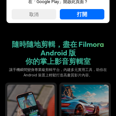
在「Google Play」開啟此頁面？
G2 Crowd
Shorty Awards
GetApp
打開
取消
2025 春季領導者
最佳照片和影片工具
影片剪輯領導者
隨時隨地剪輯，盡在 Filmora
Android 版
你的掌上影音剪輯室
讓手機瞬間變身專業級剪輯平台，內建多元實用工具，助你在
Android 裝置上輕鬆打造高畫質影片內容。