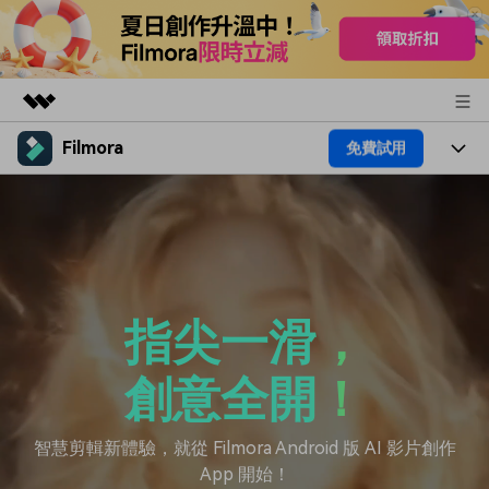
Filmora
免費試用
精選產品
AIGC 數位創意
產品
商務
實用工具
總覽
平台
AI
關於我們
解決方案
功能
影片 / 照片
解決方案
新聞中心
指尖一滑，
素材
音訊
熱門人群
部落格
商店
創意全開！
文字
熱門方案
AI 進階 & 福利
幫助中心
支援
智慧剪輯新體驗，就從 Filmora Android 版 AI 影片創作
App 開始！
AI提示詞大全
推薦朋友得獎勵