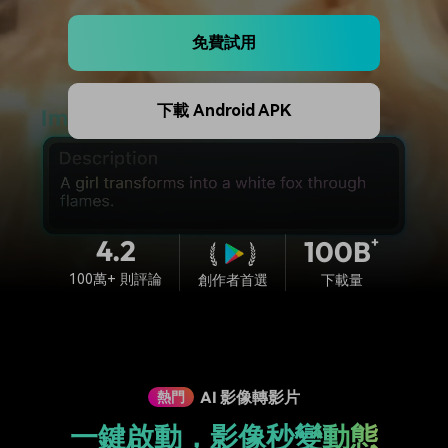
收錄 100+ 熱門影片提示詞，快
每邀請一位連結註冊，就能獲得
聯絡我們
案例分享
速生成相似風格影片
100 點兌積分
免費試用
立即購買
登入
我們隨時為您提供協助
如何用 Filmora 做出影響力
部落格
下載 Android APK
搜尋
聯盟計劃
企業服務
開啟企業級合作夥伴關係
簡單的商業影片解決方案
幫助中心
產品信息
4.2
+
100B
100萬+ 則評論
下載量
創作者首選
AI 影像轉影片
熱門
一鍵啟動，影像秒變動態