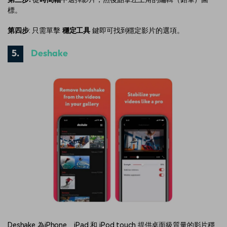
標。
第四步
: 只需單擊
穩定工具
鍵即可找到穩定影片的選項。
5.
Deshake
Deshake 為iPhone、iPad 和 iPod touch 提供桌面級質量的影片穩