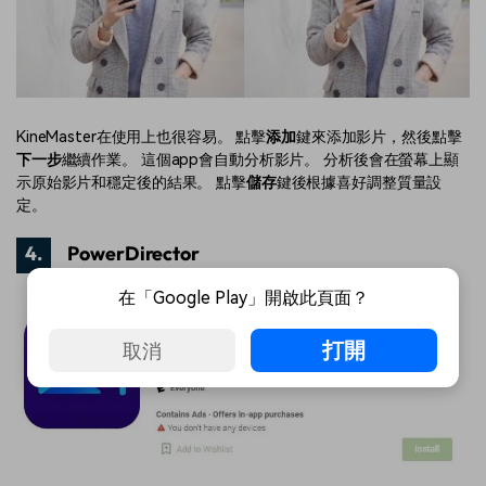
KineMaster在使用上也很容易。 點擊
添加
鍵來添加影片，然後點擊
下一步
繼續作業。 這個app會自動分析影片。 分析後會在螢幕上顯
示原始影片和穩定後的結果。 點擊
儲存
鍵後根據喜好調整質量設
定。
4.
PowerDirector
在「Google Play」開啟此頁面？
打開
取消