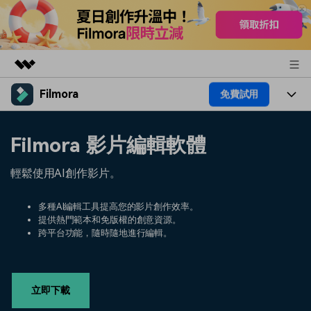
Filmora
免費試用
精選產品
AIGC 數位創意
產品
商務
Filmora 影片編輯軟體
實用工具
總覽
平台
AI
關於我們
輕鬆使用AI創作影片。
解決方案
功能
影片 / 照片
解決方案
新聞中心
多種AI編輯工具提高您的影片創作效率。
素材
提供熱門範本和免版權的創意資源。
音訊
熱門人群
部落格
跨平台功能，隨時隨地進行編輯。
商店
文字
熱門方案
AI 進階 & 福利
幫助中心
支援
立即下載
AI提示詞大全
推薦朋友得獎勵