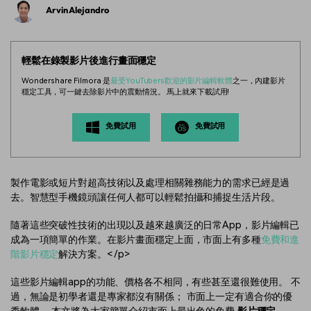
Arvin Alejandro
輕鬆在錄製影片後進行畫面穩定
Wondershare Filmora 是
最受YouTubers歡迎的影片編輯軟體
之一，內建影片
穩定工具，可一鍵去除影片中的震動情況。 馬上就來下載試用!
免費試用
免費試用
製作電影或短片對超高技術以及處理相關雜務能力的需求已經是過
去。智慧型手機鏡頭讓任何人都可以輕鬆拍攝和捕捉生活片段。
隨著這些突破性技術的出現以及越來越廣泛的日常App，影片編輯已
成為一項簡單的作業。在影片畫面穩定上面，市面上有多種
免費和進
階影片穩定
解決方案。< /p>
這些影片編輯app的功能、價格各不相同，有些甚至還很難使用。 不
過，無論是初學者還是專家都沒有關係； 市面上一定有適合你的優