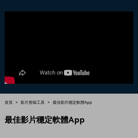
收錄 100+ 熱門影片提示詞，快
每邀請一位連結註冊，就能獲得
聯絡我們
案例分享
速生成相似風格影片
100 點兌積分
立即購買
登入
我們隨時為您提供協助
如何用 Filmora 做出影響力
部落格
搜尋
聯盟計劃
企業服務
開啟企業級合作夥伴關係
簡單的商業影片解決方案
幫助中心
產品信息
首頁
>
影片剪辑工具
>
最佳影片穩定軟體App
最佳影片穩定軟體App