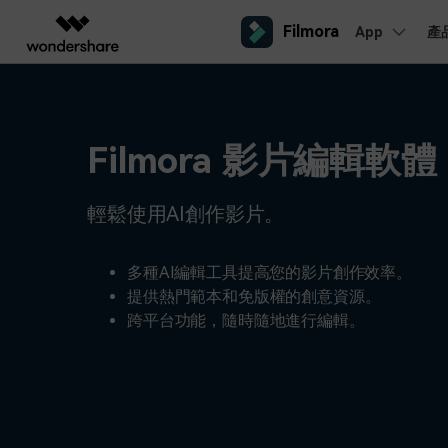
Filmora
App
產
AIGC 數位創意
總覽
解決方案
平台
熱門人群
AI 進
影片創意產品
圖表與圖像產品
PDF 解決
企業
內容產生
聯絡我們
Filmora 影片編輯軟體
我們隨時為您提供協助
Filmora
EdrawMax
PDFeleme
教育
完整的影片編輯工具。
桌面版
輕鬆繪製圖表。
Windows影片剪輯
提效工具
合作夥伴
輕鬆使用AI創作影片。
ToMoviee AI
EdrawMind
案例分享
Mac影片剪輯
一站式 AI 創意工作室。
協作式心智圖工具。
商業
聯盟行銷
如何用 Filmora 做出影響力
UniConverter
檢視所有 AI 工具 >
多種AI編輯工具提高您的影片創作效率。
高速媒體轉換工具。
提供熱門範本和免版權的創意資源。
行動版
iOS影片剪輯
Media.io
跨平台功能，隨時隨地進行編輯。
聯盟計劃
AI 影片、圖片、音樂生成器。
開啟企業級合作夥伴關係
Android影片剪輯
SelfyzAI
AI 驅動的創意工具。
自由工作者
網紅
iPad影片剪輯
企業服務
簡單的商業影片解決方案