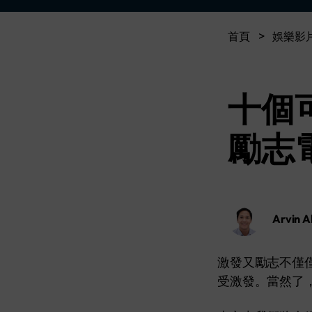
首頁
>
娛樂影
十個
勵志
Arvin A
激發又勵志不僅
受激發。當然了