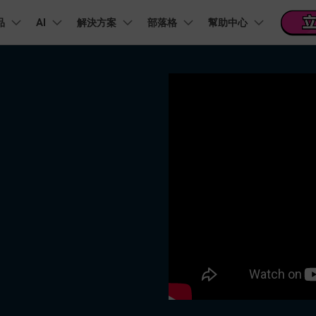
品
精選產品
AI
商務
解決方案
關於我們
部落格
幫助中心
新聞中心
商店
支
實用工
關於我們
階 & 福利
功能
影片 / 照片
熱門方案
幫助中心
音訊
部落
我們的故事
方案
PDF 解決方案產品
圖表與圖像
影片創意
實用工
FAQs
影片
商業
音訊
文字
社群媒體
人才招募
AI 文字轉影片
AI 音訊轉影片
AI 智
Veo3.1
NEW
nt
PDFelement
EdrawMind
Filmora
Recove
AI提示詞大全
PDF 建立與編輯工具。
遺失檔案
幫助您使用 Filmora 所需的所有信息
聯絡我們
AI 圖像轉影片
AI 音效生成器
錄影
收錄 100+ 熱門影片提示詞，快速生成相似風格影片
EdrawMax
Veo3.1
UniConverter
NEW
自我介紹影片
IG Reels 剪輯
雙時間軸編輯
去除無聲片段
添加文字
PDFelement Cloud
逐步學習Filmora
雲端文件管理。
行銷人員
AI 圖像生成器
AI 文字轉語音
影片
產品影片
短影音製作
NE
關鍵影格
自動節拍同步
路徑文字
支援的格式、裝置和 GPU 的完整列表
推薦朋友得獎勵
演示影片
AI 影片續寫
AI 音樂生成器
影片
NEW
TikTok 影片剪
每邀請一位連結註冊，就能獲得 100 點兌積分
鋼筆工具
音訊閃避
文字動畫
NEW
商業廣告影片
音訊
YouTube Shor
平面追蹤
音訊同步
標題編輯
免費下載
NEW
幻燈片影片製作
動畫影片製作
剪輯
 / 內容創作者
行銷
檢視所有功能 >
查看全部影片解
查看所有產品