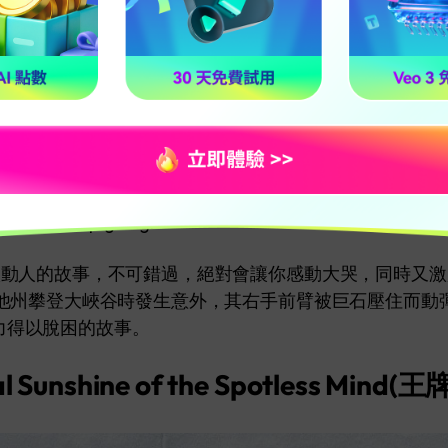
 9 月 4 日
le
ed to keep going."
個很動人的故事，不可錯過，絕對會讓你感動大哭，同時又
猶他州攀登大峽谷時發生意外，其右手前臂被巨石壓住而動彈
力得以脫困的故事。
al Sunshine of the Spotless Mind