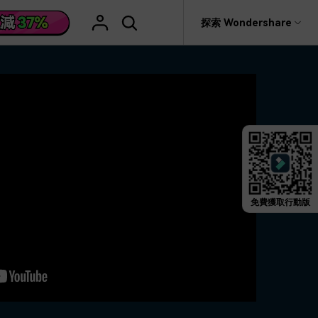
援
探索 Wondershare
具
關於 Wondershare
格
文字
產品信息
具產品
實用工具
企業
產品新功能和版本迭代信息
活動場合
素材庫
慧工具
AI 影片翻譯
rit
Recoverit
聯盟行銷
救援。
曆史版本
AI 文案撰寫
婚禮邀請影片
關於我們
NEW
HOT
影片特效
查看Filmora 9-14歷史版本信息
編輯軟件
動態字幕生成器
新年影片
新聞中心
W
影片模板
HOT
評論
剪輯流程
聖誕節影片
免費獲取行動版
輯
商店
HOT
影片濾鏡
看看我們的用戶怎麼說
教學 / 學習
剪輯
ts 製作
支援
音樂素材庫
解說型影片
社媒影片
動態圖表
NEW
技巧
決方案 >
2.9M+ 創意素材
>