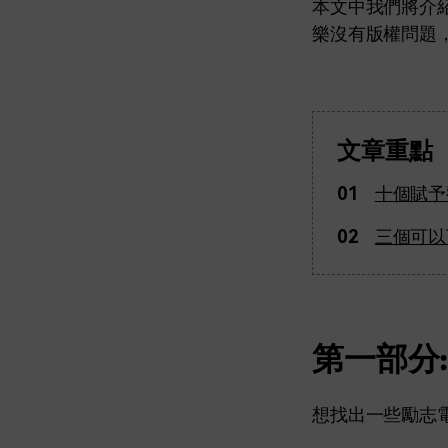
本文中我們將介
樂沒有版權問題
文章重點
01
十個賦予
02
三個可以
第一部分
想找出一些勵志