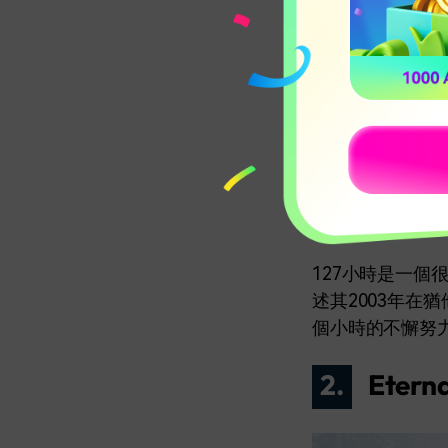
上映日期: 2010 年
導演: Danny Boy
經典名言: "No. I ne
127小時是一
述其2003年在
個小時的不懈努
2.
Etern