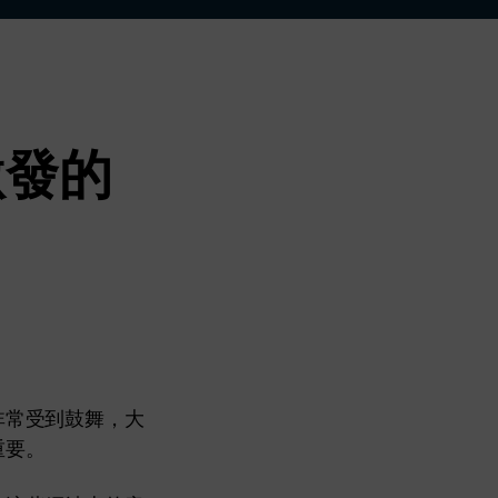
更多 >
激發的
非常受到鼓舞，大
重要。