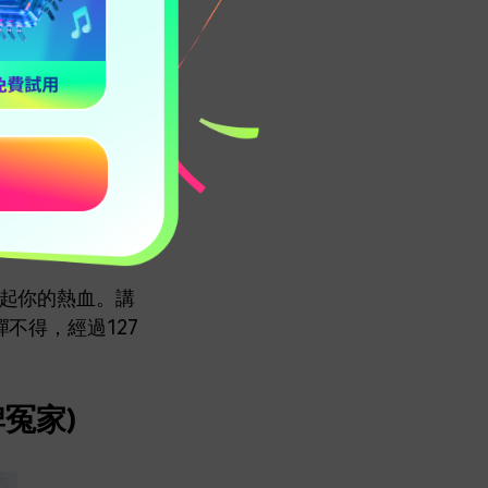
激起你的熱血。講
不得，經過127
(王牌冤家)