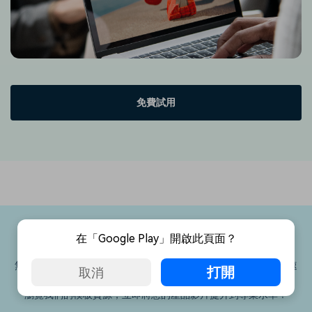
免費試用
頂尖產品影片剪輯模板
在「Google Play」開啟此頁面？
無論您是剪輯新手或專業人士，這些模板都能簡化製作流程，快速
打開
取消
打造專業品質影片。
瀏覽我們的模板資源，立即將您的產品影片提升到專業水準！