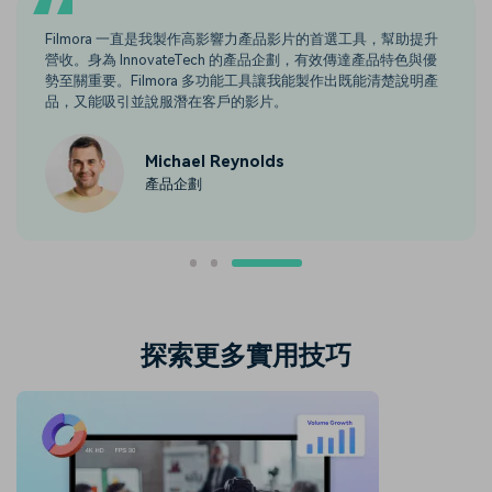
Filmora 一直是我製作高影響力產品影片的首選工具，幫助提升
營收。身為 InnovateTech 的產品企劃，有效傳達產品特色與優
勢至關重要。Filmora 多功能工具讓我能製作出既能清楚說明產
品，又能吸引並說服潛在客戶的影片。
Michael Reynolds
產品企劃
探索更多實用技巧