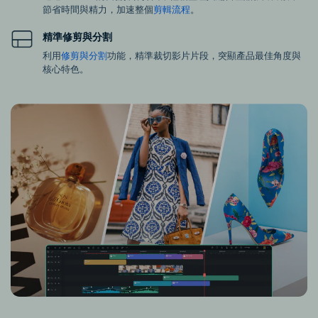
節省時間與精力，加速整個
剪輯流程
。
精準修剪與分割
利用
修剪與分割
功能，精準裁切影片片段，突顯產品最佳角度與
核心特色。