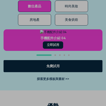
數位產品
時尚美妝
房地產
美食烘焙
手機配件介紹 04
立即試用
免費試用
探索更多模板與素材 >>
優勢