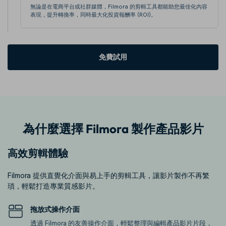
無論是在電商平台或社群媒體，Filmora 的剪輯工具都能助您最佳化內容
表現，提升轉換率，同時最大化投資報酬率 (ROI)。
免費試用
為什麼選擇 Filmora 製作產品影片
高效剪輯體驗
Filmora 提供直覺化介面與易上手的剪輯工具，讓影片製作不再繁
瑣，輕鬆打造專業質感影片。
拖放式操作介面
透過 Filmora 的友善操作介面，輕鬆整理與編輯產品影片片段，