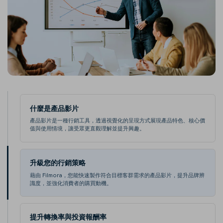
什麼是產品影片
產品影片是一種行銷工具，透過視覺化的呈現方式展現產品特色、核心價
值與使用情境，讓受眾更直觀理解並提升興趣。
升級您的行銷策略
藉由 Filmora，您能快速製作符合目標客群需求的產品影片，提升品牌辨
識度，並強化消費者的購買動機。
提升轉換率與投資報酬率