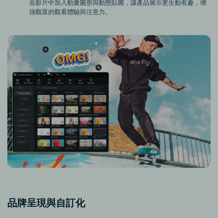
在影片中加入動畫圖形與動態貼圖，讓產品展示更生動有趣，增
強觀眾的觀看體驗與注意力。
品牌呈現與自訂化