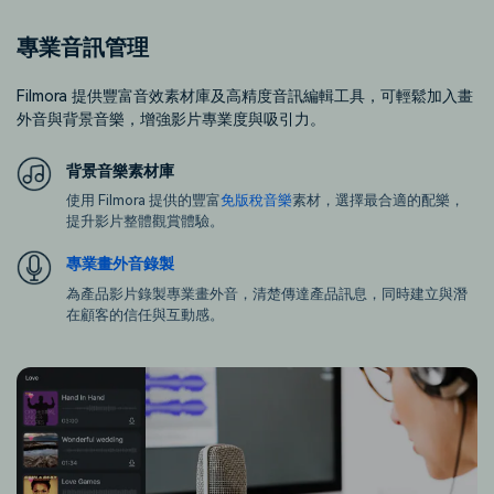
專業音訊管理
Filmora 提供豐富音效素材庫及高精度音訊編輯工具，可輕鬆加入畫
外音與背景音樂，增強影片專業度與吸引力。
背景音樂素材庫
使用 Filmora 提供的豐富
免版稅音樂
素材，選擇最合適的配樂，
提升影片整體觀賞體驗。
專業畫外音錄製
為產品影片錄製專業畫外音，清楚傳達產品訊息，同時建立與潛
在顧客的信任與互動感。