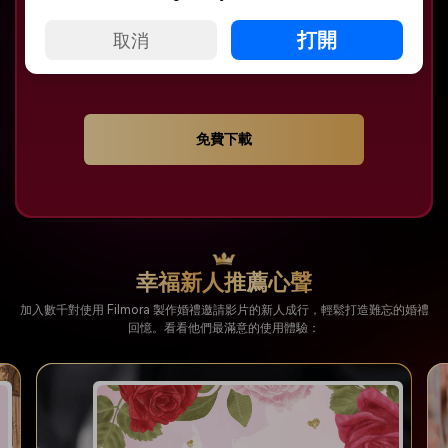
影片保持精簡有力
技巧 05
打開
取消
建議控制在 60–90 秒內。短而精簡的邀請影片既能抓住賓客注
意力，也能激起他們對婚禮的期待，不造成冗長負擔。
免費下載
幸福新人推薦心聲
加入數千對使用 Filmora 製作婚禮邀請影片的新人成行，輕鬆打造難忘的婚禮
回憶。看看他們最滿意的使用體驗：