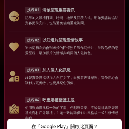
清楚呈現重要資訊
技巧 01
記得加入婚禮日期、時間、地點及回覆方式。明確資訊能協助
賓客提前安排，也能避免後續重複詢問。
以幻燈片呈現愛情故事
技巧 02
透過從初次約會到求婚的回憶照片製作幻燈片，呈現你們的戀
愛歷程，增加影片的情感共鳴與個人化特色。
加入個人化訊息
技巧 03
錄製真摯祝福或加入自訂文字，向賓客表達感謝。這份用心會
讓影片更獨特，也更具紀念價值。
呼應婚禮整體主題
技巧 04
使用與婚禮風格一致的字型、色彩與音樂。不論是經典正裝婚
禮或鄉村戶外婚禮，主題一致能確保影片風格統一並引發情感
共鳴。
在「Google Play」開啟此頁面？