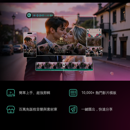
收錄 100+ 熱門影片提示詞，快
每邀請一位連結註冊，就能獲得
聯絡我們
案例分享
速生成相似風格影片
100 點兌積分
立即購買
登入
我們隨時為您提供協助
如何用 Filmora 做出影響力
部落格
搜尋
聯盟計劃
企業服務
開啟企業級合作夥伴關係
簡單的商業影片解決方案
幫助中心
產品信息
簡單上手、超強剪輯
10,000+ 熱門影片模板
百萬免版稅音樂與素材庫
一鍵匯出，快速分享