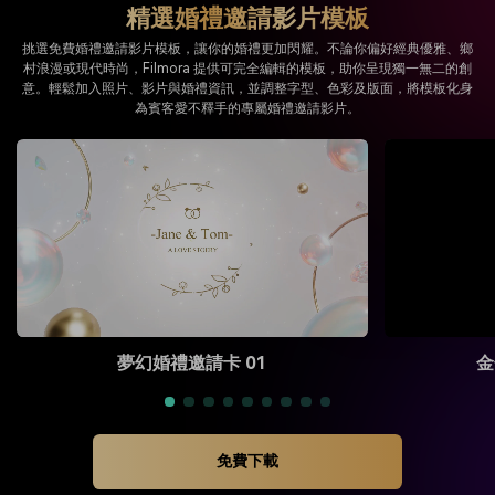
精選婚禮邀請影片模板
挑選免費婚禮邀請影片模板，讓你的婚禮更加閃耀。不論你偏好經典優雅、鄉
村浪漫或現代時尚，Filmora 提供可完全編輯的模板，助你呈現獨一無二的創
意。輕鬆加入照片、影片與婚禮資訊，並調整字型、色彩及版面，將模板化身
為賓客愛不釋手的專屬婚禮邀請影片。
夢幻婚禮邀請卡 01
金
免費下載