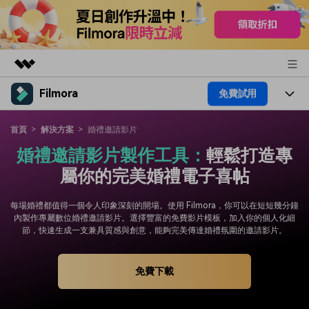
Filmora
免費試用
精選產品
AIGC 數位創意
產品
商務
首頁
解決方案
婚禮邀請影片
實用工具
婚禮邀請影片製作工具：
輕鬆打造專
總覽
平台
AI
關於我們
屬你的完美婚禮電子喜帖
解決方案
功能
影片 / 照片
解決方案
新聞中心
每場婚禮都值得一個令人印象深刻的開場。使用 Filmora，你可以在短短幾分鐘
素材
內製作專屬數位婚禮邀請影片。選擇豐富的免費影片模板，加入你的個人化細
音訊
熱門人群
部落格
節，快速生成一支兼具質感與創意，能夠完美傳達婚禮氛圍的邀請影片。
商店
文字
熱門方案
AI 進階 & 福利
幫助中心
支援
免費下載
AI提示詞大全
推薦朋友得獎勵