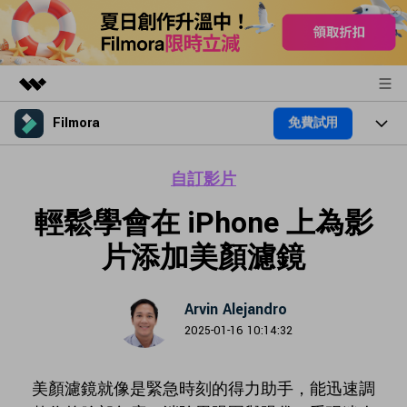
Filmora
免費試用
精選產品
AIGC 數位創意
產品
商務
自訂影片
實用工具
總覽
輕鬆學會在 iPhone 上為影
平台
關於我們
AI
解決方案
片添加美顏濾鏡
功能
新聞中心
影片 / 照片
解決方案
素材
音訊
商店
Arvin Alejandro
熱門人群
部落格
2025-01-16 10:14:32
文字
熱門方案
支援
AI 進階 & 福利
幫助中心
美顏濾鏡就像是緊急時刻的得力助手，能迅速調