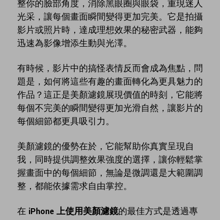
整你的臉部角度，消除黑眼圈與眼袋，重現迷人
AI提示詞大全
推薦朋友得獎勵
光采，讓每個畫面瞬間變得更加完美。它是拍攝
收錄 100+ 熱門影片提示詞，快
每邀請一位連結註冊，就能獲得
聯絡我們
案例分享
速生成相似風格影片
100 點兌積分
影片或照片時，達成理想效果的秘密武器，能夠
立即購買
登入
我們隨時為您提供協助
如何用 Filmora 做出影響力
迅速為影像增添生動與光澤。
部落格
有時候，影片中的搞怪表情反而會成為焦點，問
聯盟計劃
企業服務
搜尋
題是，如何將這些有趣的畫面轉化為更具魅力的
開啟企業級合作夥伴關係
簡單的商業影片解決方案
作品？這正是美顏濾鏡展現價值的時刻，它能將
每個不完美的瞬間變得更加光滑自然，讓影片的
幫助中心
每個細節都更具吸引力。
產品信息
美顏濾鏡的優勢在於，它能幫助你真實呈現自
我，同時提供調整效果強度的選擇，讓你輕鬆掌
握畫面中的每個細節，無論是微調還是大範圍調
整，都能依據需求自由掌控。
在
iPhone 上使用美顏濾鏡
的最佳方式是透過專