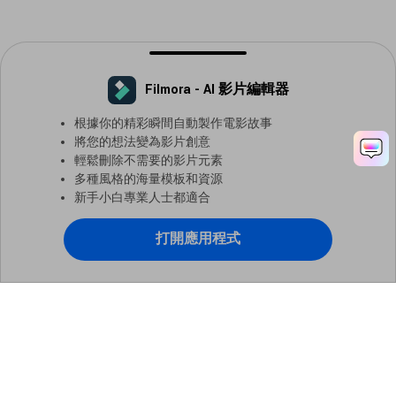
Filmora - AI 影片編輯器
根據你的精彩瞬間自動製作電影故事
將您的想法變為影片創意
Filmora - 人工智慧影片剪輯軟體
立即打開
更快、更智慧、更容易剪輯！
輕鬆刪除不需要的影片元素
多種風格的海量模板和資源
新手小白專業人士都適合
打開應用程式
主要產品