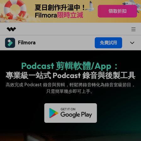
Filmora
免費試用
精選產品
AIGC 數位創意
產品
商務
Podcast 剪輯軟體/App：
實用工具
總覽
平台
專業級一站式 Podcast 錄音與後製工具
AI
關於我們
解決方案
高效完成 Podcast 錄音與剪輯，輕鬆將錄音轉化為錄音室級節目，
功能
影片 / 照片
解決方案
新聞中心
只需簡單幾步即可上手。
素材
音訊
熱門人群
部落格
商店
文字
熱門方案
AI 進階 & 福利
幫助中心
支援
AI提示詞大全
推薦朋友得獎勵