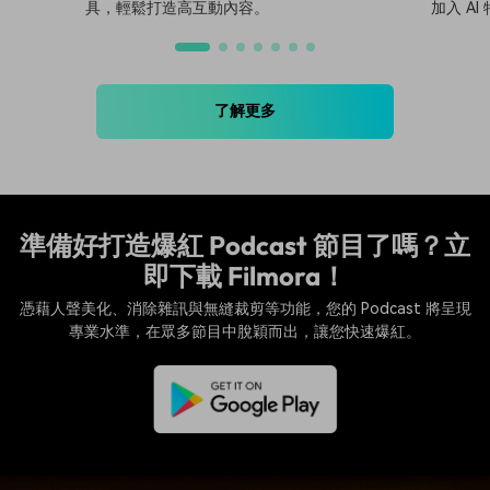
Filmora - 最佳 Instagram Reels 影片製作工
調整影
具，輕鬆打造高互動內容。
加入 AI
了解更多
準備好打造爆紅 Podcast 節目了嗎？立
即下載 Filmora！
憑藉人聲美化、消除雜訊與無縫裁剪等功能，您的 Podcast 將呈現
專業水準，在眾多節目中脫穎而出，讓您快速爆紅。