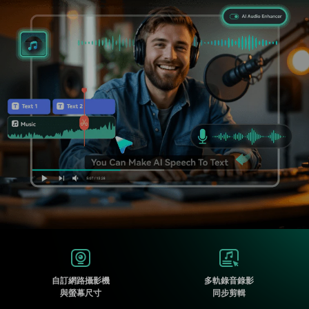
收錄 100+ 熱門影片提示詞，快
每邀請一位連結註冊，就能獲得
聯絡我們
案例分享
速生成相似風格影片
100 點兌積分
立即購買
登入
我們隨時為您提供協助
如何用 Filmora 做出影響力
部落格
搜尋
聯盟計劃
企業服務
開啟企業級合作夥伴關係
簡單的商業影片解決方案
幫助中心
產品信息
自訂網路攝影機
多軌錄音錄影
與螢幕尺寸
同步剪輯