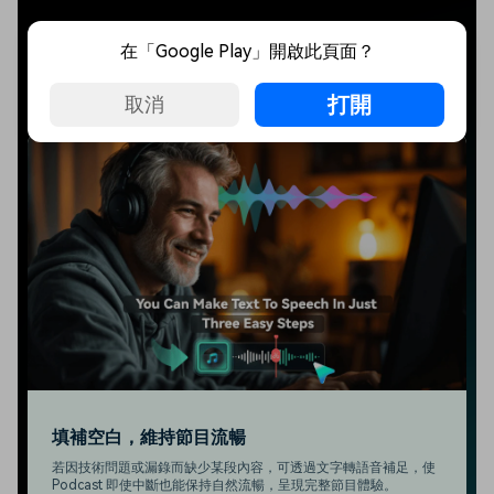
在「Google Play」開啟此頁面？
AI 語音：Podcast 創作無限制
打開
全面提升 Podcast 創作與分享效率，改變您的內容呈現方式。
取消
填補空白，維持節目流暢
若因技術問題或漏錄而缺少某段內容，可透過文字轉語音補足，使
Podcast 即使中斷也能保持自然流暢，呈現完整節目體驗。