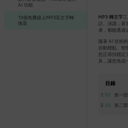
AI 功能
MP3 轉文字
工
10個免費線上MP3至文字轉
換器
訪、演講，甚
者，都能透過
隨著 AI 技
自動標點、智
您正尋找穩定又
具，讓您免花
目錄
第一部
第二部