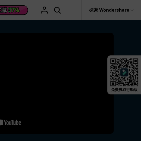
援
探索 Wondershare
具
關於 Wondershare
格
文字
產品信息
具產品
實用工具
企業
產品新功能和版本迭代信息
活動場合
素材庫
慧工具
AI 影片翻譯
rit
Recoverit
聯盟行銷
救援。
曆史版本
AI 文案撰寫
婚禮邀請影片
關於我們
NEW
HOT
影片特效
查看Filmora 9-14歷史版本信息
編輯軟件
動態字幕生成器
新年影片
新聞中心
W
影片模板
HOT
評論
剪輯流程
聖誕節影片
免費獲取行動版
輯
商店
HOT
看看我們的用戶怎麼說
影片濾鏡
教學 / 學習
剪輯
ts 製作
支援
音樂素材庫
解說型影片
社媒影片
動態圖表
NEW
技巧
決方案 >
2.9M+ 創意素材
>