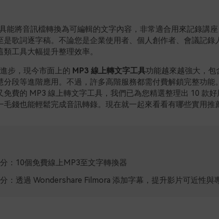
具能將音訊檔轉換為可編輯的文字內容，非常適合用來記錄講座
至是歌詞逐字稿。不論您是企業使用者、個人創作者、會議記錄
這類工具大幅提升整理效率。
術的進步，現今市面上的
MP3 線上轉文字工具
功能越來越強大，包
慧分段等進階應用。不過，許多高階服務都需付費解鎖完整功能
免費的 MP3 線上轉文字工具，我們已為您精選整理出 10 款
一毛錢也能輕鬆完成音訊轉錄。現在就一起來看看有哪些實用推
分：10個免費線上MP3至文字轉換器
分：透過 Wondershare Filmora 添加字幕，提升影片可近性