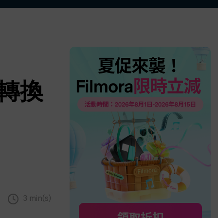
更多 >
字轉換
3 min(s)