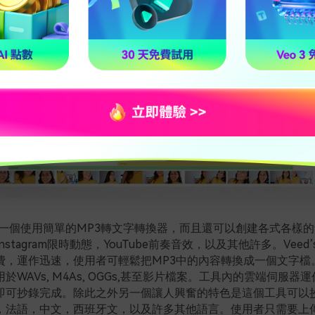
不但是一個使用簡單的MP3轉文字轉換器，而且還可以創建各式各樣
stagram限時動態，YouTube前奏音效，以及其他許多。Veed
費，運作迅速，使用者可輕鬆把MP3中的內容轉換成一個文字檔。
於WAVs, M4As, OGGs,甚至影片檔案。工具內的雲端伺服器
即可抄錄完成。除此之外另一個讓人興奮的特色是這個工具可以
，法語，中文，西班牙文，以及許多其他語言。使用者只需要上傳