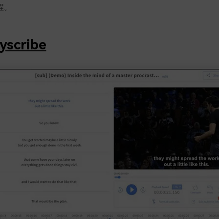
程。
yscribe