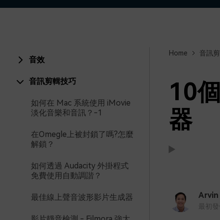
Home
音訊剪
音效
音訊剪輯技巧
10
如何在 Mac 系統使用 iMovie
器
淡化音樂和音訊？-1
在Omegle上被封鎖了嗎?怎麼
解鎖？
如何透過 Audacity 外掛程式
免費使用自動調諧？
支援:
支援:
Arvin
最佳線上聲音波形影片生成器
最初發佈時
影片靜音檢測 - Filmora 強大