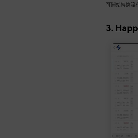
可開始轉換流
3.
Happ