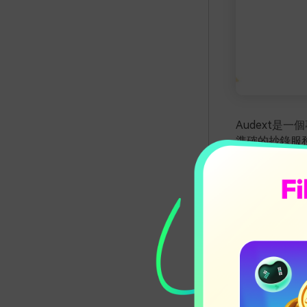
Audext是
準確的抄錄服務
WAV以及許
及取代以及許
者，更準確的
2.
Veed.