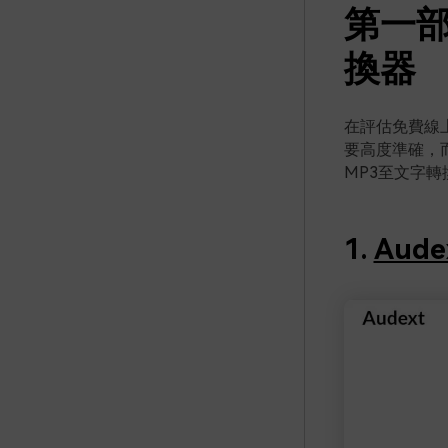
第一部
換器
在評估免費線
要高度準確，
MP3至文字轉
1.
Aude