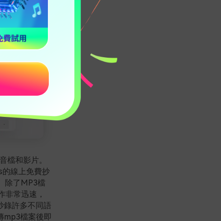
的音檔和影片。
’s的線上免費抄
除了MP3檔
運作非常迅速，
抄錄許多不同語
mp3檔案後即