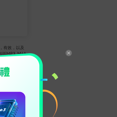
速，有效，以及
P3, M4A,
度控制，尋找
，可辨識出講