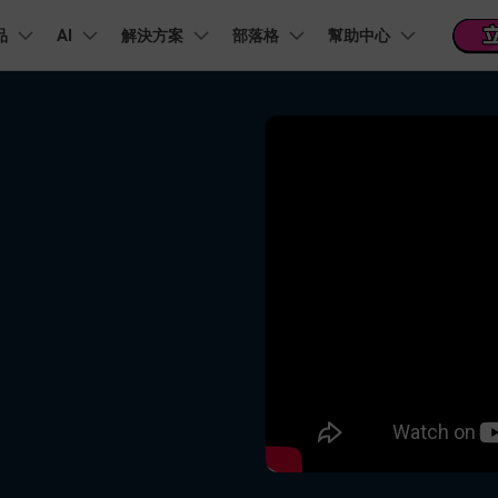
品
精選產品
AI
商務
解決方案
關於我們
部落格
幫助中心
新聞中心
商店
支
實用工
關於我們
階 & 福利
功能
影片 / 照片
熱門方案
幫助中心
音訊
部落
我們的故事
方案
PDF 解決方案產品
圖表與圖像
影片創意
實用工
FAQs
影片
人才招募
商業
音訊
文字
社群媒體
AI 文字轉影片
AI 音訊轉影片
AI 智
Veo3.1
NEW
nt
PDFelement
EdrawMind
Filmora
Recove
AI提示詞大全
PDF 建立與編輯工具。
遺失檔案
幫助您使用 Filmora 所需的所有信息
聯絡我們
AI 圖像轉影片
AI 音效生成器
錄影
收錄 100+ 熱門影片提示詞，快速生成相似風格影片
EdrawMax
Veo3.1
UniConverter
NEW
自我介紹影片
IG Reels 剪輯
雙時間軸編輯
去除無聲片段
添加文字
PDFelement Cloud
逐步學習Filmora
雲端文件管理。
行銷人員
AI 圖像生成器
AI 文字轉語音
影片
產品影片
短影音製作
NE
關鍵影格
自動節拍同步
路徑文字
支援的格式、裝置和 GPU 的完整列表
推薦朋友得獎勵
演示影片
AI 影片續寫
AI 音樂生成器
影片
NEW
TikTok 影片剪
每邀請一位連結註冊，就能獲得 100 點兌積分
鋼筆工具
音訊閃避
文字動畫
NEW
商業廣告影片
音訊
YouTube Shor
平面追蹤
音訊同步
標題編輯
免費下載
NEW
幻燈片影片製作
動畫影片製作
剪輯
 / 內容創作者
行銷
檢視所有功能 >
查看全部影片解
查看所有產品