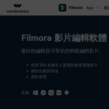
Filmora
App
產
AIGC 數位創意
總覽
解決方案
平台
熱門人群
AI 進
影片創意產品
圖表與圖像產品
PDF 解決
企業
內容產生
聯絡我們
Filmora 影片編輯軟體
我們隨時為您提供協助
Filmora
EdrawMax
PDFeleme
教育
完整的影片編輯工具。
桌面版
輕鬆繪製圖表。
Windows影片剪輯
提效工具
最好的編輯器可幫助您輕鬆編輯影片。
合作夥伴
ToMoviee AI
EdrawMind
案例分享
Mac影片剪輯
一站式 AI 創意工作室。
協作式心智圖工具。
商業
聯盟行銷
如何用 Filmora 做出影響力
UniConverter
使用 300 多種令人驚嘆的效果增強影片
檢視所有 AI 工具 >
高速媒體轉換工具。
個性化裁剪區域
行動版
iOS影片剪輯
Media.io
易於使用
聯盟計劃
AI 影片、圖片、音樂生成器。
開啟企業級合作夥伴關係
Android影片剪輯
SelfyzAI
AI 驅動的創意工具。
支援:
自由工作者
網紅
iPad影片剪輯
企業服務
簡單的商業影片解決方案