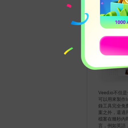
Veed.io
可以用來製作In
錄工具完全免
案之外，還適用
檔案在幾秒內
言，例如英語