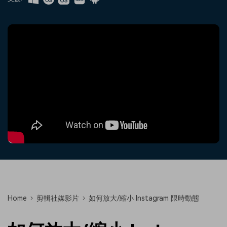
收錄 100+ 熱門影片提示詞，快
每邀請一位連結註冊，就能獲得
聯絡我們
案例分享
速生成相似風格影片
100 點兌積分
立即購買
登入
我們隨時為您提供協助
如何用 Filmora 做出影響力
部落格
搜尋
聯盟計劃
企業服務
開啟企業級合作夥伴關係
簡單的商業影片解決方案
幫助中心
產品信息
Home
剪輯社媒影片
如何放大/縮小 Instagram 限時動態