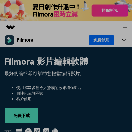
Filmora
免費試用
精選產品
AIGC 數位創意
產品
商務
Filmora 影片編輯軟體
實用工具
總覽
平台
AI
關於我們
最好的編輯器可幫助您輕鬆編輯影片。
解決方案
功能
影片 / 照片
解決方案
新聞中心
使用 300 多種令人驚嘆的效果增強影片
素材
個性化裁剪區域
音訊
熱門人群
部落格
易於使用
商店
文字
熱門方案
AI 進階 & 福利
幫助中心
支援
免費下載
AI提示詞大全
推薦朋友得獎勵
支援: