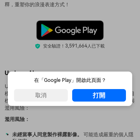
釋，重塑你的浪漫表達方式！
3,591,664
安全驗證！
人已下載
Undress AI
在「Google Play」開啟此頁面？
Undress AI 是一款運用人工智慧技術，將穿著衣物的照片
模擬成裸照的應用程式。它透過分析輸入影像，嘗試生成目
打開
取消
標人物未著衣物的高度逼真模擬圖像。以下為其主要功能與
濫用風險：
濫用風險：
未經當事人同意製作裸露影像。
可能造成嚴重的個人隱