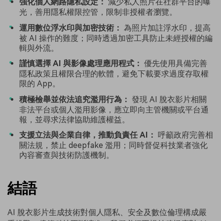
強化個人網路隱私設定：
減少私人照片在社群平台的曝
光，善用隱私權限控管，限制非授權者瀏覽。
運用數位浮水印與加密技術：
為照片加註浮水印，提高
被 AI 操作的難度；同時透過加密工具防止未經授權的編
輯與外流。
謹慎選擇 AI 與影像處理應用程式：
優先使用具備完善
隱私政策且權限合理的軟體，避免下載要求過度存取權
限的 App。
積極檢舉並依法追究濫用行為：
發現 AI 脫衣影片相關
非法平台或個人濫用影像，應立即向主管機關或平台通
報，並尋求法律協助維護權益。
支援立法與企業自律，推動負責任 AI：
呼籲政府完善相
關法規，禁止 deepfake 濫用；同時督促科技業者強化
內容審查與技術防護機制。
結語
AI 脫衣影片生成技術對個人隱私、安全及數位倫理構成嚴