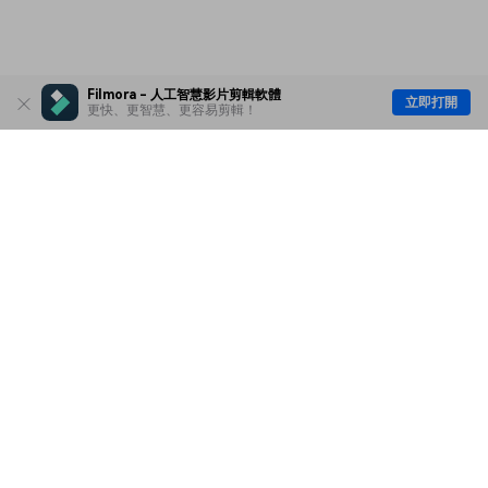
Filmora - 人工智慧影片剪輯軟體
立即打開
更快、更智慧、更容易剪輯！
主要產品
Wondershare
探索 AI
說明中心