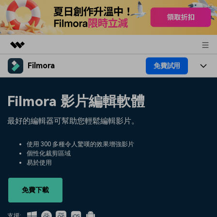
Filmora
免費試用
精選產品
AIGC 數位創意
產品
商務
Filmora 影片編輯軟體
實用工具
總覽
平台
AI
關於我們
最好的編輯器可幫助您輕鬆編輯影片。
解決方案
功能
影片 / 照片
解決方案
新聞中心
使用 300 多種令人驚嘆的效果增強影片
素材
個性化裁剪區域
音訊
熱門人群
部落格
易於使用
商店
文字
熱門方案
AI 進階 & 福利
幫助中心
支援
免費下載
AI提示詞大全
推薦朋友得獎勵
支援: