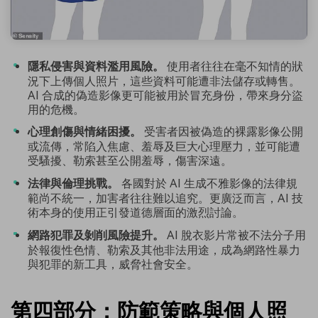
隱私侵害與資料濫用風險。
使用者往往在毫不知情的狀
況下上傳個人照片，這些資料可能遭非法儲存或轉售。
AI 合成的偽造影像更可能被用於冒充身份，帶來身分盜
用的危機。
心理創傷與情緒困擾。
受害者因被偽造的裸露影像公開
或流傳，常陷入焦慮、羞辱及巨大心理壓力，並可能遭
受騷擾、勒索甚至公開羞辱，傷害深遠。
法律與倫理挑戰。
各國對於 AI 生成不雅影像的法律規
範尚不統一，加害者往往難以追究。更廣泛而言，AI 技
術本身的使用正引發道德層面的激烈討論。
網路犯罪及剝削風險提升。
AI 脫衣影片常被不法分子用
於報復性色情、勒索及其他非法用途，成為網路性暴力
與犯罪的新工具，威脅社會安全。
第四部分：防範策略與個人照