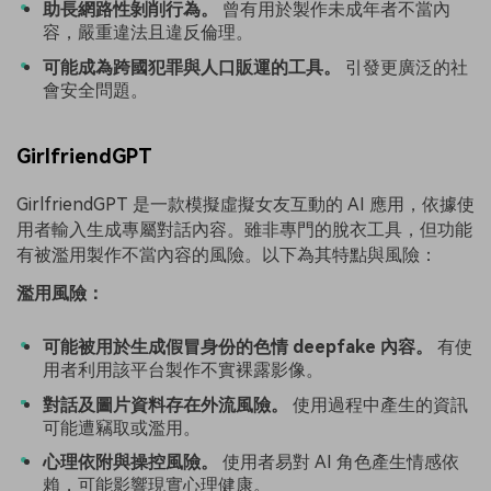
助長網路性剝削行為。
曾有用於製作未成年者不當內
容，嚴重違法且違反倫理。
可能成為跨國犯罪與人口販運的工具。
引發更廣泛的社
會安全問題。
GirlfriendGPT
GirlfriendGPT 是一款模擬虛擬女友互動的 AI 應用，依據使
用者輸入生成專屬對話內容。雖非專門的脫衣工具，但功能
有被濫用製作不當內容的風險。以下為其特點與風險：
濫用風險：
可能被用於生成假冒身份的色情 deepfake 內容。
有使
用者利用該平台製作不實裸露影像。
對話及圖片資料存在外流風險。
使用過程中產生的資訊
可能遭竊取或濫用。
心理依附與操控風險。
使用者易對 AI 角色產生情感依
賴，可能影響現實心理健康。