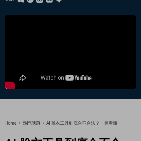
收錄 100+ 熱門影片提示詞，快
每邀請一位連結註冊，就能獲得
聯絡我們
案例分享
速生成相似風格影片
100 點兌積分
立即購買
登入
我們隨時為您提供協助
如何用 Filmora 做出影響力
部落格
搜尋
聯盟計劃
企業服務
開啟企業級合作夥伴關係
簡單的商業影片解決方案
幫助中心
產品信息
Home
熱門話題
AI 脫衣工具到底合不合法？一篇看懂