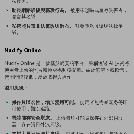
私侵害。
助長網路騷擾與霸凌行為。
被用來恐嚇或羞辱受害者，
傷害其名譽。
私密照片遭非法篡改與散布。
引發隱私洩漏與法律爭
議。
Nudify Online
Nudify Online 是一款基於網頁的平台，聲稱透過 AI 技術將
使用者上傳的照片轉換成裸照模擬圖。由於無需下載軟體，
使用門檻較低，易於取得與操作。
濫用風險：
操作具匿名性，增加濫用可能。
使用者無需暴露身份即
可使用，難以追蹤。
雲端儲存安全堪慮。
上傳圖片可能被保存在外部伺服
器，存在資料外洩風險。
支援大量批次圖片處理。
易被用於大規模濫用與散播不