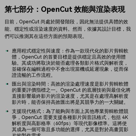
第七部分：OpenCut 效能與渲染表現
目前，OpenCut 尚處於開發階段，因此無法提供具體的效
能、穩定性或渲染速度的資料。然而，依據其設計目標，我
們可以推測其在這些方面的預期表現。
應用程式穩定性與速度：作為一款現代化的影片剪輯軟
體，OpenCut 的首要目標是提供穩定且高效的使用體
驗。其成功將取決於能否處理各類影片格式與解析度，
並確保在編輯過程中不會出現當機或延遲現象，從而保
證流暢的工作流程。
匯出與渲染時間：高效的渲染處理速度是影片剪輯軟體
的重要評價指標之一。OpenCut 的底層技術與最佳化將
直接影響最終影片的渲染速度，尤其是在處理高解析度
影片時，能否保持高效匯出將是其競爭力的一大關鍵。
支援現代格式：為了能夠與市面上其他專業剪輯軟體競
爭，OpenCut 需要支援各種影片與音訊格式，包括 4K
解析度與高影格率（60fps）等現代影像標準。這將使
其成為一個可靠且多功能的選擇，尤其是對於高畫質影
片的製作需求。