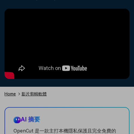
收錄 100+ 熱門影片提示詞，快
每邀請一位連結註冊，就能獲得
聯絡我們
案例分享
速生成相似風格影片
100 點兌積分
立即購買
登入
我們隨時為您提供協助
如何用 Filmora 做出影響力
部落格
搜尋
聯盟計劃
企業服務
開啟企業級合作夥伴關係
簡單的商業影片解決方案
幫助中心
產品信息
Home
影片剪輯軟體
AI 摘要
OpenCut 是一款主打本機隱私保護且完全免費的