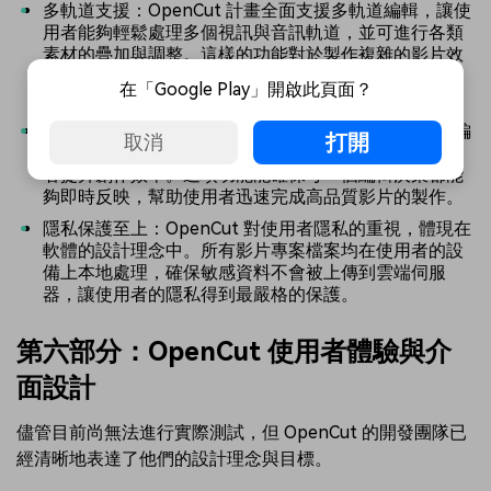
多軌道支援：OpenCut 計畫全面支援多軌道編輯，讓使
用者能夠輕鬆處理多個視訊與音訊軌道，並可進行各類
素材的疊加與調整。這樣的功能對於製作複雜的影片效
果、背景音樂搭配及音效處理至關重要，為使用者提供
在「Google Play」開啟此頁面？
了更大的創作空間。
即時預覽：OpenCut 的即時預覽功能讓使用者可以在編
打開
取消
輯過程中隨時檢視修改結果，無需繁瑣的渲染過程，顯
著提升創作效率。這項功能能確保每一個編輯決策都能
夠即時反映，幫助使用者迅速完成高品質影片的製作。
隱私保護至上：OpenCut 對使用者隱私的重視，體現在
軟體的設計理念中。所有影片專案檔案均在使用者的設
備上本地處理，確保敏感資料不會被上傳到雲端伺服
器，讓使用者的隱私得到最嚴格的保護。
第六部分：OpenCut 使用者體驗與介
面設計
儘管目前尚無法進行實際測試，但 OpenCut 的開發團隊已
經清晰地表達了他們的設計理念與目標。