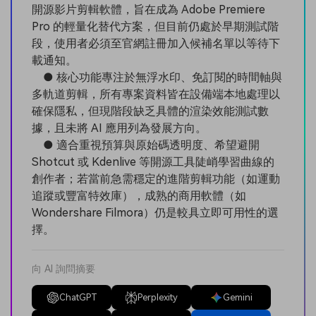
開源影片剪輯軟體，旨在成為 Adobe Premiere
Pro 的輕量化替代方案，但目前仍處於早期測試階
段，使用者必須至官網註冊加入候補名單以等待下
載通知。
● 核心功能專注於無浮水印、免訂閱的時間軸與
多軌道剪輯，所有專案資料皆在設備端本地處理以
確保隱私，但現階段缺乏具體的渲染效能測試數
據，且未將 AI 應用列為發展方向。
● 適合重視預算與原始碼透明度、希望避開
Shotcut 或 Kdenlive 等開源工具陡峭學習曲線的
創作者；若當前急需穩定的進階剪輯功能（如運動
追蹤或豐富特效庫），成熟的商用軟體（如
Wondershare Filmora）仍是較具立即可用性的選
擇。
向 AI 詢問摘要
ChatGPT
Perplexity
Gemini