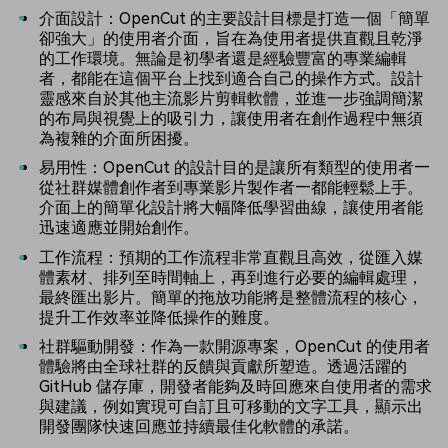
介面設計：OpenCut 的主要設計目標是打造一個「簡單
卻強大」的使用者介面，旨在為使用者提供直觀且乾淨
的工作環境。無論是初學者還是經驗豐富的專業編輯
者，都能在這個平台上找到適合自己的操作方式。設計
靈感來自於其他主流影片剪輯軟體，並進一步強調簡潔
的布局與視覺上的吸引力，讓使用者在創作過程中無須
為複雜的介面所困擾。
易用性：OpenCut 的設計目的是讓所有類型的使用者—
從社群媒體創作者到專業影片製作者—都能輕鬆上手。
介面上的簡單化設計將大幅降低學習曲線，讓使用者能
迅速適應並開始創作。
工作流程：預期的工作流程非常直觀且高效，從匯入媒
體素材、排列至時間軸上，再到進行必要的編輯處理，
最終匯出影片。簡單的拖放功能將是整體流程的核心，
提升工作效率並降低操作的難度。
社群驅動開發：作為一款開源專案，OpenCut 的使用者
體驗將由全球社群的反饋與貢獻所塑造。透過活躍的
GitHub 儲存庫，開發者能夠及時回應來自使用者的需求
與建議，例如實現可自訂且可移動的文字工具，顯示出
開發團隊快速回應並持續最佳化軟體的承諾。