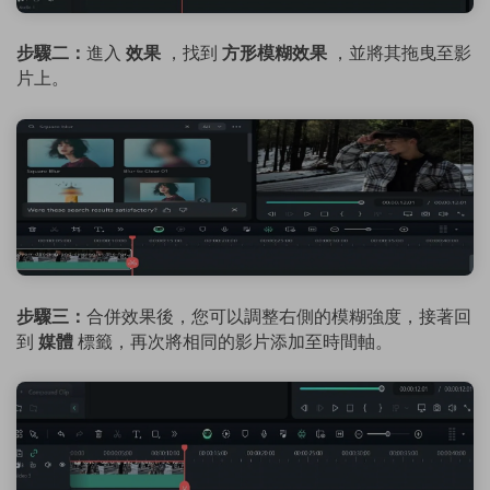
步驟二：
進入
效果
，找到
方形模糊效果
，並將其拖曳至影
片上。
步驟三：
合併效果後，您可以調整右側的模糊強度，接著回
到
媒體
標籤，再次將相同的影片添加至時間軸。