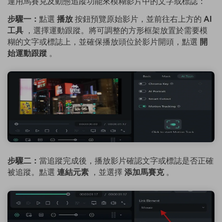
運用馬賽克及動態追蹤功能來模糊影片中的文字或標誌：
步驟一：
點選
播放
按鈕預覽原始影片，並前往右上方的
AI
工具
，選擇運動跟蹤。將可調整的方形框架放置於需要模
糊的文字或標誌上，並確保播放頭位於影片開頭，點選
開
始運動跟蹤
。
步驟二：
當追蹤完成後，播放影片確認文字或標誌是否正確
被追蹤。點選
連結元素
，並選擇
添加馬賽克
。