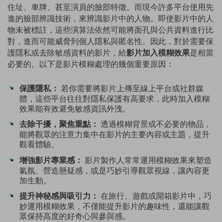
住址、車牌、甚至演員的臉部特徵。而現今許多平台使用先
進的臉部辨識技術，來辨識影片中的人物。即使影片中的人
物未被標註，這些演算法依然可能將面孔與公共資料進行比
對，進而可能威脅到個人隱私與匿名性。因此，對於需要保
護隱私或去除敏感資料的影片，給
影片加入模糊效果
是相當
必要的。以下是影片模糊處理的幾個重要原因：
保護隱私：
若你需要將影片上傳至線上平台或社群媒
體，這些平台往往對隱私保護有高要求，此時加入模糊
效果能有效避免敏感資訊外洩。
去除干擾，聚焦重點：
透過模糊背景或不必要的物品，
能將觀眾的注意力集中在影片的主要內容或主題，提升
觀看體驗。
增強影片專業感：
影片製作人常常運用模糊效果來塑造
氣氛、營造懸疑感，或是巧妙引導觀眾視線，讓內容更
加生動。
提升神秘感與吸引力：
在旅行、遊戲或開箱影片中，巧
妙運用模糊效果，不僅能提升影片的趣味性，還能讓觀
眾保持高度的好奇心與參與感。