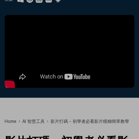
收錄 100+ 熱門影片提示詞，快
每邀請一位連結註冊，就能獲得
聯絡我們
案例分享
速生成相似風格影片
100 點兌積分
立即購買
登入
我們隨時為您提供協助
如何用 Filmora 做出影響力
部落格
搜尋
聯盟計劃
企業服務
開啟企業級合作夥伴關係
簡單的商業影片解決方案
幫助中心
產品信息
Home
AI 智慧工具
影片打碼 - 初學者必看影片模糊簡單教學