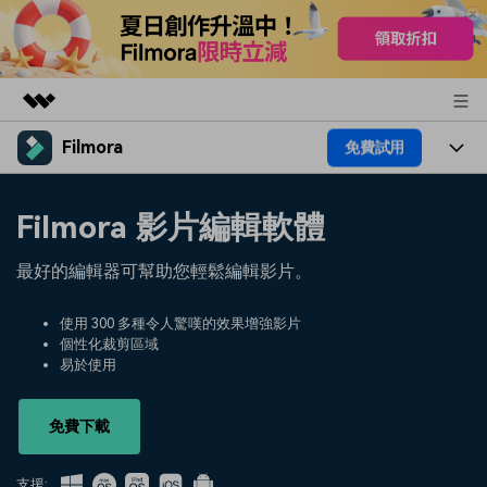
Filmora
免費試用
精選產品
AIGC 數位創意
產品
商務
Filmora 影片編輯軟體
實用工具
總覽
平台
AI
關於我們
最好的編輯器可幫助您輕鬆編輯影片。
解決方案
功能
影片 / 照片
解決方案
新聞中心
使用 300 多種令人驚嘆的效果增強影片
素材
個性化裁剪區域
音訊
熱門人群
部落格
易於使用
商店
文字
熱門方案
AI 進階 & 福利
幫助中心
支援
免費下載
AI提示詞大全
推薦朋友得獎勵
支援: