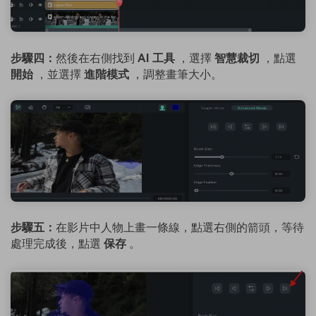
步驟四：
然後在右側找到
AI 工具
，選擇
智慧裁切
，點選
開始
，並選擇
進階模式
，調整畫筆大小。
步驟五：
在影片中人物上畫一條線，點選右側的箭頭，等待
處理完成後，點選
保存
。