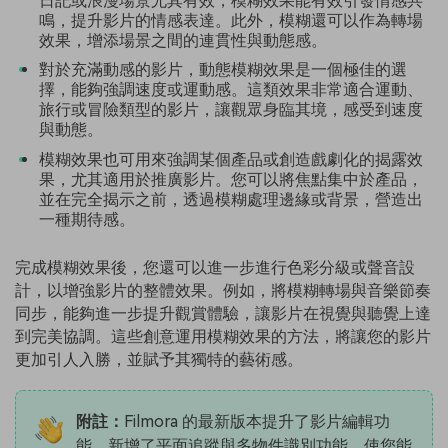
日記或浪漫場景尤其有效，模糊效果能有效引發情感共
鳴，提升影片的情感表達。此外，模糊還可以作為轉場
效果，增添場景之間的連貫性與動態感。
對於充滿動感的影片，動態模糊效果是一個極佳的選
擇，能夠強調速度或運動感。這類效果非常適合運動、
旅行或冒險類型的影片，讓觀眾身臨其境，感受到速度
與動態。
模糊效果也可用來強調某個產品或創造戲劇化的揭露效
果，尤其適用於推廣影片。您可以將焦點集中於產品，
並在完全揭示之前，透過模糊處理邊緣或背景，營造出
一種期待感。
完成模糊效果後，您還可以進一步進行色彩分級或聲音設
計，以增強影片的整體效果。例如，將模糊轉場與音樂節奏
同步，能夠進一步提升觀賞體驗，讓影片在視覺與聽覺上達
到完美協調。這些創意運用模糊效果的方法，將讓您的影片
更加引人入勝，並賦予其獨特的藝術感。
附註：
Filmora 的最新版本提升了影片編輯功
能，新增了平面追蹤與多物件識別功能，使您能