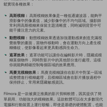
鬆實現各種效果：
高斯模糊：
高斯模糊效果像是一種低通濾波器，能夠平
滑影像中的像素值，減少影像中的不均勻區域。攝影師
常利用高斯模糊來保留主題清晰度，同時減弱背景中可
能干擾注意力的元素。
動態模糊：
動態模糊效果透過加強運動感來創造充滿視
覺衝擊的畫面，當物件移動時，會在運動方向上產生模
糊條紋，使影像看起來更具動感與生命力。
遮罩效果：
遮罩功能可以讓你在編輯影片時，隱藏或模
糊某個物件，同時對影片中的其他部分進行處理。這樣
你就能夠精確控制每個區域的效果應用。
馬賽克模糊效果：
馬賽克模糊讓你在影片中對某一區域
或整體進行模糊處理，且模糊區域會在影片播放過程中
保持靜止，常用來隱藏敏感資訊。
Filmora 是一款被廣泛推薦的影片剪輯軟體，因其提供了簡
單易用、功能強大的模糊效果。這款軟體可以在大多數現代
電腦和行動裝置上運行順暢，即使是基礎的硬體配置，也能