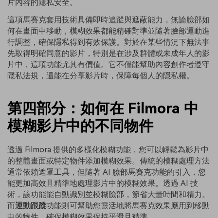
片內容的隱私安全。
這項馬賽克套用技術具備即時追蹤與遮蔽能力，無論臉部如
何在畫面中移動，模糊效果都能精確對準並隨著臉部運動進
行調整，確保隱私得到有效保護。對於在某些情況下無法事
先取得明確同意的影片，特別是在涉及群體或未成年人的影
片中，這項功能尤其有價值。它不僅能幫助內容創作者遵守
隱私法規，還能在分享影片時，保障每個人的隱私權。
第四部分：如何在 Filmora 中
模糊影片中的不同物件
透過 Filmora 提供的多樣化模糊功能，您可以輕鬆為影片中
的整體畫面或特定物件添加模糊效果。傳統的模糊處理方法
通常依賴遮罩工具，但隨著 AI 臉部馬賽克功能的引入，您
能更加高效且精準地處理影片中的模糊效果。透過 AI 技
術，該功能能自動識別並模糊臉部，節省大量時間和精力。
而
運動跟蹤
功能則可幫助您靈活地將馬賽克效果應用到移動
中的物件，確保模糊效果保持平滑且精準。