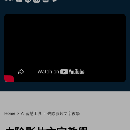
收錄 100+ 熱門影片提示詞，快
每邀請一位連結註冊，就能獲得
聯絡我們
案例分享
速生成相似風格影片
100 點兌積分
立即購買
登入
我們隨時為您提供協助
如何用 Filmora 做出影響力
部落格
搜尋
聯盟計劃
企業服務
開啟企業級合作夥伴關係
簡單的商業影片解決方案
幫助中心
產品信息
Home
AI 智慧工具
去除影片文字教學