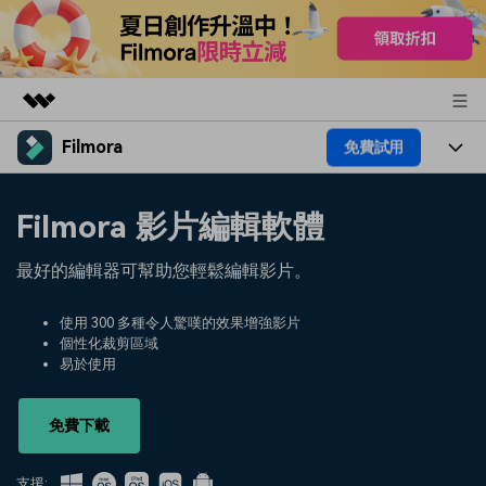
Filmora
免費試用
精選產品
AIGC 數位創意
產品
商務
Filmora 影片編輯軟體
實用工具
總覽
平台
AI
關於我們
最好的編輯器可幫助您輕鬆編輯影片。
解決方案
功能
影片 / 照片
解決方案
新聞中心
使用 300 多種令人驚嘆的效果增強影片
素材
個性化裁剪區域
音訊
熱門人群
部落格
易於使用
商店
文字
熱門方案
AI 進階 & 福利
幫助中心
支援
免費下載
AI提示詞大全
推薦朋友得獎勵
支援: