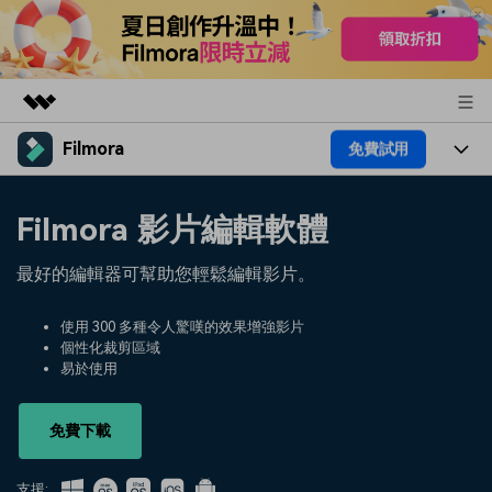
Filmora
免費試用
精選產品
AIGC 數位創意
產品
商務
Filmora 影片編輯軟體
實用工具
總覽
平台
AI
關於我們
最好的編輯器可幫助您輕鬆編輯影片。
解決方案
功能
影片 / 照片
解決方案
新聞中心
使用 300 多種令人驚嘆的效果增強影片
素材
個性化裁剪區域
音訊
熱門人群
部落格
易於使用
商店
文字
熱門方案
AI 進階 & 福利
幫助中心
支援
免費下載
AI提示詞大全
推薦朋友得獎勵
支援: