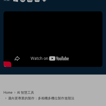
收錄 100+ 熱門影片提示詞，快
每邀請一位連結註冊，就能獲得
聯絡我們
案例分享
速生成相似風格影片
100 點兌積分
立即購買
登入
我們隨時為您提供協助
如何用 Filmora 做出影響力
部落格
搜尋
聯盟計劃
企業服務
開啟企業級合作夥伴關係
簡單的商業影片解決方案
幫助中心
產品信息
Home
AI 智慧工具
邁向更專業的製作：多相機多機位製作進階法