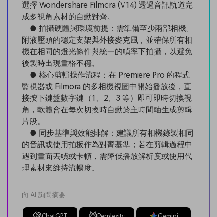
選擇 Wondershare Filmora (V14) 透過音訊軌道完
成多視角素材的自動對齊。
● 拍攝硬體與環境前提：需準備至少兩部相機、
附液壓頭的穩定支架與外接麥克風，並確保所有相
機在相同的燈光條件與統一的幀率下拍攝，以避免
後製時出現畫格不穩。
● 核心剪輯操作流程：在 Premiere Pro 的程式
監視器或 Filmora 的多相機視圖中開始播放後，直
接按下鍵盤數字鍵（1、2、3 等）即可即時切換視
角，軟體會在每次切換時自動於主時間軸生成剪輯
片段。
● 同步基準與效能排解：建議所有相機錄製相同
的音訊或使用拍板作為對齊基準；若在剪輯過程中
遇到畫面丟幀或卡頓，需降低播放解析度或使用代
理素材來維持流暢度。
向 AI 詢問摘要
ChatGPT
Perplexity
Gemini