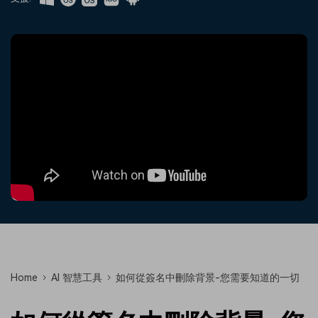
收錄 100+ 熱門影片提示詞，快
每邀請一位連結註冊，就能獲得
聯絡我們
案例分享
速生成相似風格影片
100 點兌積分
立即購買
登入
我們隨時為您提供協助
如何用 Filmora 做出影響力
部落格
搜尋
聯盟計劃
企業服務
開啟企業級合作夥伴關係
簡單的商業影片解決方案
幫助中心
產品信息
Home
AI 智慧工具
如何從簽名中刪除背景-您需要知道的一切