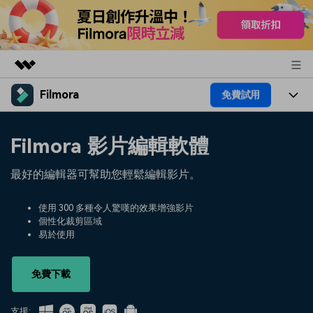
Filmora
免費試用
精選產品
AIGC 數位創意
產品
商務
Filmora 影片編輯軟體
實用工具
總覽
平台
AI
關於我們
最好的編輯器可幫助您輕鬆編輯影片。
解決方案
功能
影片 / 照片
解決方案
新聞中心
使用 300 多種令人驚嘆的效果增強影片
素材
個性化裁剪區域
音訊
熱門人群
部落格
易於使用
商店
文字
熱門方案
AI 進階 & 福利
幫助中心
支援
免費下載
AI提示詞大全
推薦朋友得獎勵
支援: