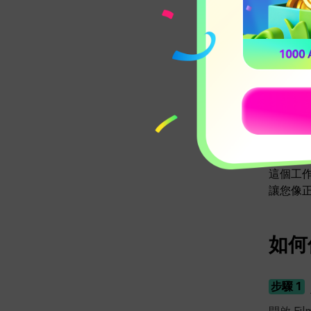
差異在於 
段後，
在時
將 
調整
新增
這個工作
讓您像
如何使
步驟 1