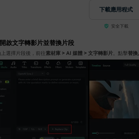
下載應用程式
安全下載
開啟文字轉影片並替換片段
軸上選擇片段後，前往
素材庫 > AI 媒體 > 文字轉影片
。點擊
替換