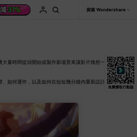
援
探索 Wondershare
具
關於 Wondershare
格
文字
產品信息
具產品
實用工具
企業
產品新功能和版本迭代信息
活動場合
素材庫
慧工具
AI 影片翻譯
rit
Recoverit
聯盟行銷
救援。
曆史版本
費大量時間從頭開始或製作新場景來讓影片煥然一
AI 文案撰寫
婚禮邀請影片
關於我們
NEW
HOT
影片特效
。
查看Filmora 9-14歷史版本信息
編輯軟件
動態字幕生成器
新年影片
新聞中心
W
影片模板
HOT
麼、如何運作，以及如何在短短幾分鐘內重新設計您
評論
剪輯流程
聖誕節影片
免費獲取行動版
輯
商店
HOT
看看我們的用戶怎麼說
影片濾鏡
教學 / 學習
剪輯
ts 製作
支援
音樂素材庫
解說型影片
社媒影片
動態圖表
NEW
技巧
決方案 >
2.9M+ 創意素材
>