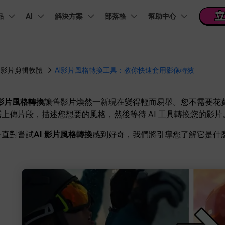
品
精選產品
AI
商務
解決方案
關於我們
部落格
幫助中心
新聞中心
商店
支
實用工
關於我們
階 & 福利
功能
影片 / 照片
熱門方案
幫助中心
音訊
部落
我們的故事
方案
PDF 解決方案產品
圖表與圖像
影片創意
實用工
影片剪輯軟體
AI影片風格轉換工具：教你快速套用影像特效
FAQs
影片
人才招募
商業
音訊
文字
社群媒體
AI 文字轉影片
AI 音訊轉影片
AI 智
Veo3.1
NEW
nt
PDFelement
EdrawMind
Filmora
Recove
AI提示詞大全
PDF 建立與編輯工具。
遺失檔案
幫助您使用 Filmora 所需的所有信息
聯絡我們
 影片風格轉換
讓舊影片煥然一新現在變得輕而易舉。您不需要花
AI 圖像轉影片
AI 音效生成器
錄影
收錄 100+ 熱門影片提示詞，快速生成相似風格影片
EdrawMax
Veo3.1
UniConverter
NEW
自我介紹影片
IG Reels 剪輯
雙時間軸編輯
去除無聲片段
添加文字
PDFelement Cloud
上傳片段，描述您想要的風格，然後等待 AI 工具轉換您的影片
逐步學習Filmora
雲端文件管理。
行銷人員
AI 圖像生成器
AI 文字轉語音
影片
產品影片
短影音製作
NE
關鍵影格
自動節拍同步
路徑文字
一直對嘗試
AI 影片風格轉換
感到好奇，我們將引導您了解它是什
支援的格式、裝置和 GPU 的完整列表
推薦朋友得獎勵
演示影片
AI 影片續寫
AI 音樂生成器
影片
NEW
TikTok 影片剪
。
每邀請一位連結註冊，就能獲得 100 點兌積分
鋼筆工具
音訊閃避
文字動畫
NEW
商業廣告影片
音訊
YouTube Shor
平面追蹤
音訊同步
標題編輯
免費下載
NEW
幻燈片影片製作
動畫影片製作
剪輯
 / 內容創作者
行銷
檢視所有功能 >
查看全部影片解
查看所有產品