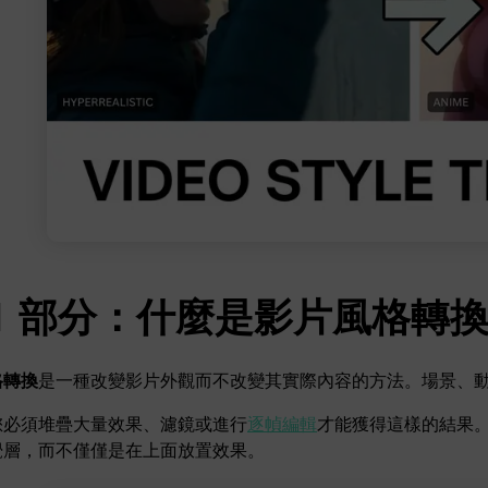
了解
免費試用
免費下載
免費試用
免費試用
 1 部分：什麼是影片風格轉
格轉換
是一種改變影片外觀而不改變其實際內容的方法。場景、
您必須堆疊大量效果、濾鏡或進行
逐幀編輯
才能獲得這樣的結果。
覺層，而不僅僅是在上面放置效果。