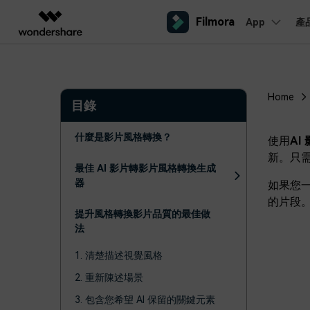
Filmora
App
產
AIGC 數位創意
總覽
解決方案
平台
熱門人群
AI 進
影片創意產品
圖表與圖像產品
PDF 解決
企業
內容產生
聯絡我們
Home
目錄
我們隨時為您提供協助
Filmora
EdrawMax
PDFeleme
教育
完整的影片編輯工具。
桌面版
輕鬆繪製圖表。
Windows影片剪輯
什麼是影片風格轉換？
提效工具
使用
AI
合作夥伴
ToMoviee AI
EdrawMind
新。只需
案例分享
Mac影片剪輯
一站式 AI 創意工作室。
協作式心智圖工具。
最佳 AI 影片轉影片風格轉換生成
商業
聯盟行銷
如何用 Filmora 做出影響力
UniConverter
器
如果您
檢視所有 AI 工具 >
高速媒體轉換工具。
的片段
行動版
iOS影片剪輯
Media.io
提升風格轉換影片品質的最佳做
聯盟計劃
AI 影片、圖片、音樂生成器。
法
開啟企業級合作夥伴關係
Android影片剪輯
SelfyzAI
1. 清楚描述視覺風格
AI 驅動的創意工具。
自由工作者
網紅
iPad影片剪輯
2. 重新陳述場景
企業服務
3. 包含您希望 AI 保留的關鍵元素
簡單的商業影片解決方案