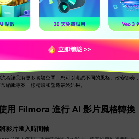
AI 生成
之後
發生的事情。因為 Filmora 是一個完整的影片編
您可以進行一些調整，例如：
間軸上修剪或重新排列場景
AI 生成的片段與原始影片混合
色彩
、速度或轉場
文字
、音樂、
音效
、疊加層等
流程讓您有更多實驗空間。您可以測試不同的風格、改變節奏，或將多
正常編輯專案一樣精煉和塑造最終結果。
用 Filmora 進行 AI 影片風格轉換
將影片匯入時間軸