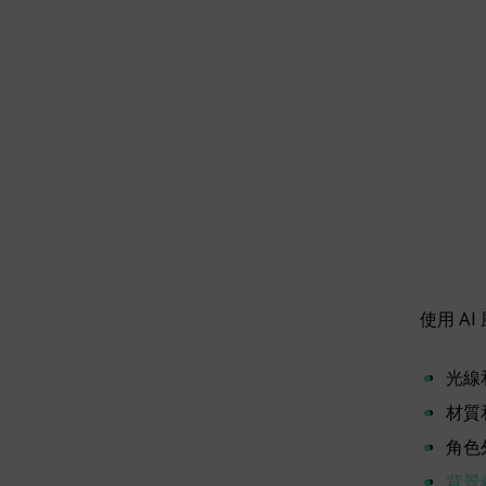
使用 A
光線
材質
角色
背景