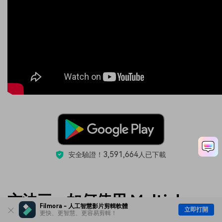
3,591,664
安全驗證！
人已下載
方法三：如何使用 Multi.dev
Filmora - 人工智慧影片剪輯軟體
立即打開
製作動畫旅行地圖
更快、更智慧、更容易剪輯！