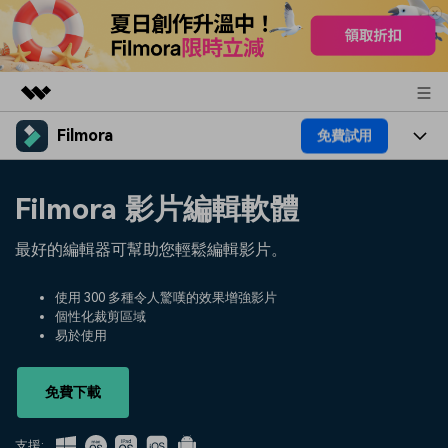
Filmora
免費試用
精選產品
AIGC 數位創意
產品
商務
Filmora 影片編輯軟體
實用工具
總覽
平台
AI
關於我們
最好的編輯器可幫助您輕鬆編輯影片。
解決方案
功能
影片 / 照片
解決方案
新聞中心
使用 300 多種令人驚嘆的效果增強影片
素材
個性化裁剪區域
音訊
熱門人群
部落格
易於使用
商店
文字
熱門方案
AI 進階 & 福利
幫助中心
支援
免費下載
AI提示詞大全
推薦朋友得獎勵
支援: