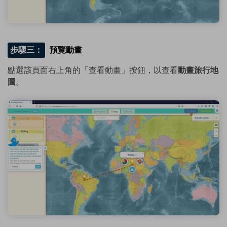
步驟三：
預覽動畫
點選該頁面右上角的「查看動畫」按鈕，以查看
動畫旅行地
圖
。