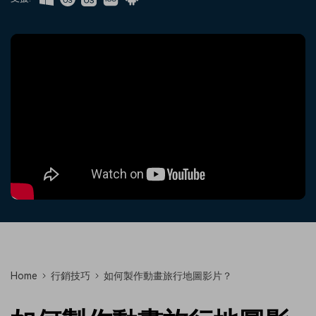
收錄 100+ 熱門影片提示詞，快
每邀請一位連結註冊，就能獲得
聯絡我們
案例分享
速生成相似風格影片
100 點兌積分
立即購買
登入
我們隨時為您提供協助
如何用 Filmora 做出影響力
部落格
搜尋
聯盟計劃
企業服務
開啟企業級合作夥伴關係
簡單的商業影片解決方案
幫助中心
產品信息
Home
行銷技巧
如何製作動畫旅行地圖影片？