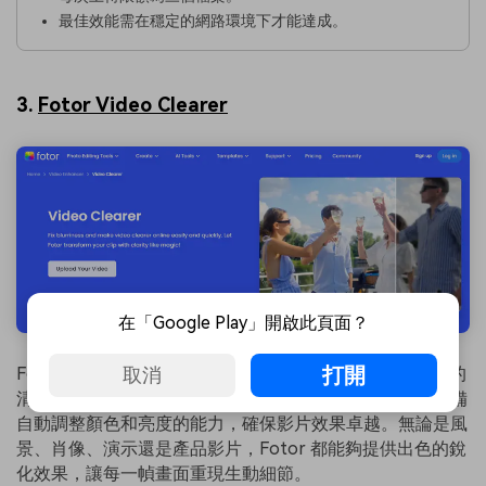
最佳效能需在穩定的網路環境下才能達成。
3.
Fotor Video Clearer
在「Google Play」開啟此頁面？
打開
Fotor 是一款出色的
線上修復影片工具
，能免費提升影片的
取消
清晰度與解析度，並有效修復過去錄製的模糊影片。它具備
自動調整顏色和亮度的能力，確保影片效果卓越。無論是風
景、肖像、演示還是產品影片，Fotor 都能夠提供出色的銳
化效果，讓每一幀畫面重現生動細節。