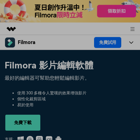
Filmora
免費試用
精選產品
AIGC 數位創意
產品
商務
Filmora 影片編輯軟體
實用工具
總覽
平台
AI
關於我們
最好的編輯器可幫助您輕鬆編輯影片。
解決方案
功能
影片 / 照片
解決方案
新聞中心
使用 300 多種令人驚嘆的效果增強影片
素材
個性化裁剪區域
音訊
熱門人群
部落格
易於使用
商店
文字
熱門方案
AI 進階 & 福利
幫助中心
支援
免費下載
AI提示詞大全
推薦朋友得獎勵
支援: