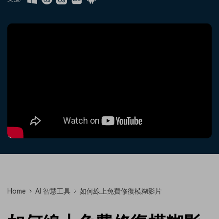
收錄 100+ 熱門影片提示詞，快
每邀請一位連結註冊，就能獲得
聯絡我們
案例分享
速生成相似風格影片
100 點兌積分
立即購買
登入
我們隨時為您提供協助
如何用 Filmora 做出影響力
部落格
搜尋
聯盟計劃
企業服務
開啟企業級合作夥伴關係
簡單的商業影片解決方案
幫助中心
產品信息
Home
AI 智慧工具
如何線上免費修復模糊影片