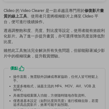
Clideo 的 Video Clearer 是一款卓越且專門用於
修復影片畫
質的線上工具
。使用者只需將模糊影片上傳至 Clideo 平
台，便可進行後續操作。
透過調整飽和度、亮度、對比度等設定，使用者能有效銳利
化影片。為了進一步提升畫質，亦可選擇增加亮度並降低對
比度。
雖然此工具無法完全解決所有失焦問題，但卻能顯著減少影
片中的模糊現象，提升觀賞體驗。
優點
操作直觀，無需額外訓練或專家協助，任何人皆可輕鬆上
手。
支援多種格式，涵蓋主流的 MP4、MOV、AVI、VOB 及
WMV。
具備雲端檔案匯入功能，方便隨時隨地存取資料。
僅透過基本設定（如對比度與亮度）進行模糊去除，若需
追求高品質影片，效果可能不如預期。