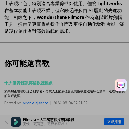
上表現出色，特別適合專業剪輯師使用。儘管 Lightworks
在基本功能上表現不錯，但它缺乏許多由 AI 驅動的先進功
能。相較之下，
Wondershare Filmora
作為進階影片剪輯
工具，提供了更直覺的操作介面及更多自動化增強功能，滿
足現代創作者對高效編輯的需求。
你可能還喜歡
十大優質音訊轉檔軟體推薦
如果您正在尋找適合初學者和專業人士的最佳音訊轉換軟體選項綜合清單，這裡就是您
的首選資源。
Posted by
Arvin Alejandro
|
2026-08-04 02:21:52
WebM轉GIF動畫線上工具推薦，快速簡單高畫質轉檔
Filmora - 人工智慧影片剪輯軟體
立即打開
更快、更智慧、更容易剪輯！
使用最佳的線上和離線工具在幾秒鐘內將 WebM 轉換為 GIF。從您的 WebM 檔案建