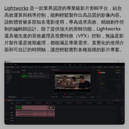
Lightworks
是一款業界認證的專業級影片剪輯平台，結合
高效運算與精準控制，能夠輕鬆製作出高品質的影像內容。
該軟體曾被多部知名電影使用，專為追求高效、精細創作控
制的編輯師設計。除了提供強大的剪輯功能，Lightworks
還具備先進的音效處理及視覺特效（VFX）控制，無論是影
片製作還是後期處理，都能滿足專業需求。直覺化的使用介
面和可自訂的時間軸，讓您輕鬆應對各種規模的影片專案。