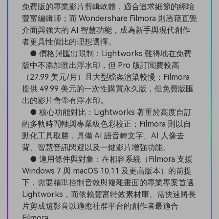
免費版的專業影片剪輯軟體，適合追求細節的經驗
豐富編輯師；而 Wondershare Filmora 則憑藉直覺
介面與強大的 AI 智慧功能，成為新手與現代創作
者更具性價比的理想選擇。
● 價格與匯出限制：Lightworks 難得地在免費
版中不添加匯出浮水印，但 Pro 版訂閱費較高
（27.99 美元/月）且大型檔案渲染較慢；Filmora
提供 49.99 美元的一次性購買永久版，但免費版匯
出的影片會帶有浮水印。
● 核心功能對比：Lightworks 著重於高度自訂
的多軌時間軸與專業級色彩校正；Filmora 則以自
動化工具取勝，具備 AI 語音轉文字、AI 人像去
背、智慧音訊閃避以及一鍵影片增強功能。
● 適用條件與對象：在相容系統（Filmora 支援
Windows 7 與 macOS 10.11 及更高版本）的前提
下，需要精準控制音效與複雜畫面的專業專案首選
Lightworks，而依賴豐富特效素材庫、需快速將長
片剪成短影音以適應社群平台的創作者最適合
Filmora。