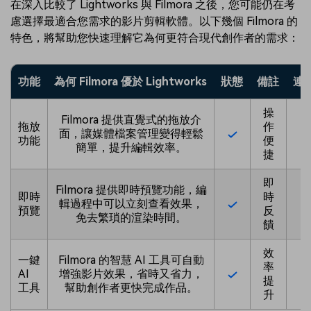
在深入比較了 Lightworks 與 Filmora 之後，您可能仍在考
慮選擇最適合您需求的影片剪輯軟體。以下幾個 Filmora 的
特色，將幫助您快速理解它為何更符合現代創作者的需求：
功能
為何 Filmora 優於 Lightworks
狀態
備註
連
操
Filmora 提供直覺式的拖放介
拖放
作
面，讓媒體檔案管理變得輕鬆
功能
便
簡單，提升編輯效率。
捷
即
Filmora 提供即時預覽功能，編
即時
時
輯過程中可以立刻查看效果，
預覽
反
免去繁瑣的渲染時間。
饋
效
一鍵
Filmora 的智慧 AI 工具可自動
率
AI
增強影片效果，省時又省力，
提
工具
幫助創作者更快完成作品。
升