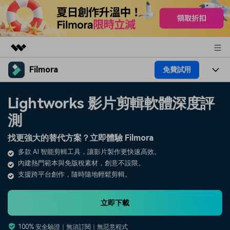
Filmora
免費試用
精選產品
AIGC 數位創意
產品
商務
Lightworks 影片剪輯軟體深度評
實用工具
總覽
測
平台
AI
關於我們
解決方案
找更強大的替代方案？立即體驗 Filmora
功能
影片 / 照片
解決方案
新聞中心
多款 AI 智能剪輯工具，讓影片製作更快速高效。
素材
內建熱門範本與免版稅素材，創意不設限。
音訊
熱門人群
部落格
商店
支援跨平台創作，隨時隨地輕鬆剪輯。
文字
熱門方案
AI 進階 & 福利
幫助中心
支援
立即下載
AI提示詞大全
推薦朋友得獎勵
100% 安全驗證｜無須訂閱｜無惡意程式