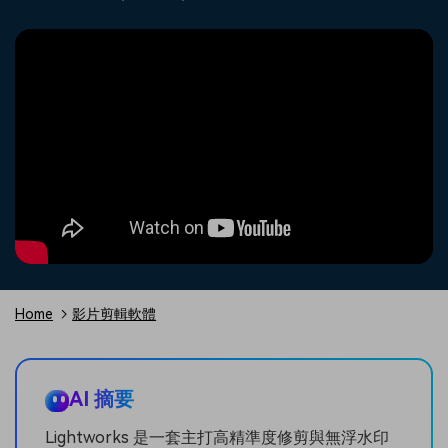
收錄 100+ 熱門影片提示詞，快
每邀請一位連結註冊，就能獲得
聯絡我們
案例分享
速生成相似風格影片
100 點兌積分
立即購買
登入
我們隨時為您提供協助
如何用 Filmora 做出影響力
部落格
搜尋
聯盟計劃
企業服務
開啟企業級合作夥伴關係
簡單的商業影片解決方案
幫助中心
產品信息
Home
影片剪輯軟體
AI 摘要
Lightworks 是一套主打高精準度修剪與無浮水印