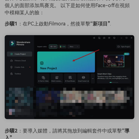
個人的面部添加馬賽克。 以下是如何使用Face-off在視頻
中模糊某人的臉：
步驟1
：在PC上啟動Filmora，然後單擊
“新項目”
.
步驟2
：要導入媒體，請將其拖放到編輯套件中或單擊
“導
入”
.