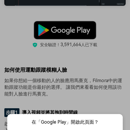
3,591,664
安全驗證！
人已下載
如何使用運動跟蹤模糊人臉
如果你想給一個移動的人的臉應用馬賽克，Filmora中的運
動跟蹤功能是你最好的選擇。 讓我們來看看如何使用該功
能對人臉進行馬賽克。
步驟1
導入視頻並將其拖到時間線
在「Google Play」開啟此頁面？
啟動Filmora后，選擇
“創建新項目”
.之後，將視頻導入並放