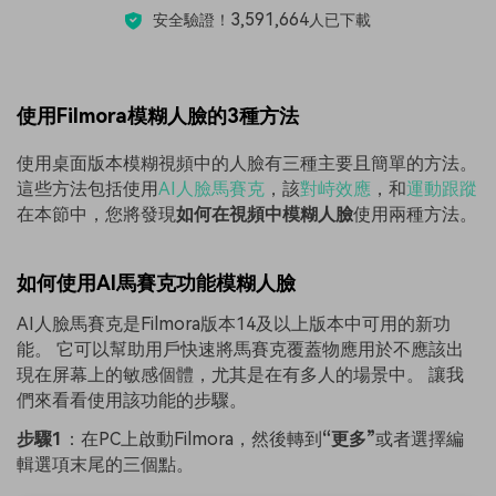
3,591,664
安全驗證！
人已下載
使用Filmora模糊人臉的3種方法
使用桌面版本模糊視頻中的人臉有三種主要且簡單的方法。
這些方法包括使用
AI人臉馬賽克
，該
對峙效應
，和
運動跟蹤
在本節中，您將發現
如何在視頻中模糊人臉
使用兩種方法。
如何使用AI馬賽克功能模糊人臉
AI人臉馬賽克是Filmora版本14及以上版本中可用的新功
能。 它可以幫助用戶快速將馬賽克覆蓋物應用於不應該出
現在屏幕上的敏感個體，尤其是在有多人的場景中。 讓我
們來看看使用該功能的步驟。
步驟1
：在PC上啟動Filmora，然後轉到
“更多”
或者選擇編
輯選項末尾的三個點。