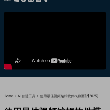
收錄 100+ 熱門影片提示詞，快
每邀請一位連結註冊，就能獲得
聯絡我們
案例分享
速生成相似風格影片
100 點兌積分
立即購買
登入
我們隨時為您提供協助
如何用 Filmora 做出影響力
部落格
搜尋
聯盟計劃
企業服務
開啟企業級合作夥伴關係
簡單的商業影片解決方案
幫助中心
產品信息
Home
AI 智慧工具
使用最佳視頻編輯軟件模糊面部[2025]