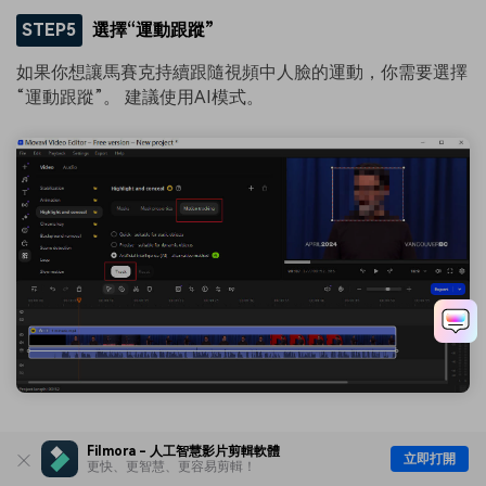
STEP5
選擇“運動跟蹤”
如果你想讓馬賽克持續跟隨視頻中人臉的運動，你需要選擇
“運動跟蹤”。 建議使用AI模式。
STEP6
預覽效果
Filmora - 人工智慧影片剪輯軟體
立即打開
更快、更智慧、更容易剪輯！