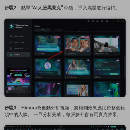
步驟2
：點擊
“AI人臉馬賽克”
.然後，導入媒體進行編輯。
步驟3
：Filmora會自動分析視頻，將模糊效果應用於整個鏡
頭中的人臉。 一旦分析完成，每張臉都會有馬賽克效果。