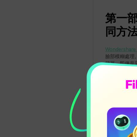
第一部
同方
Wondershare 
臉部模糊處理
簡單，即便是
Filmora
影片效果。這
部。接下來，
擋臉效果。