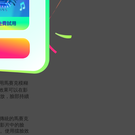
套用馬賽克模糊
效果可以在影
放，臉部持續
用傳統的馬賽克
影片中的臉
。使用擋臉效