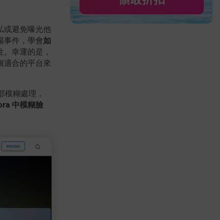
私或避免曝光他
場事件，學會
如
性。幸運的是，
個適合的平台來
臉部模糊處理，
ora 中模糊臉