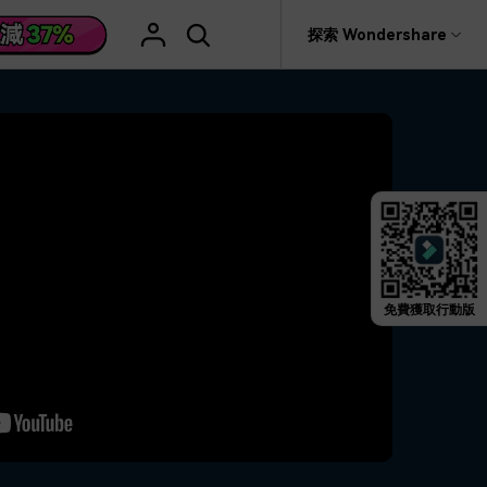
援
探索 Wondershare
具
關於 Wondershare
格
文字
產品信息
具產品
實用工具
企業
產品新功能和版本迭代信息
活動場合
素材庫
慧工具
AI 影片翻譯
rit
Recoverit
聯盟行銷
救援。
曆史版本
AI 文案撰寫
婚禮邀請影片
關於我們
NEW
HOT
影片特效
查看Filmora 9-14歷史版本信息
編輯軟件
動態字幕生成器
新年影片
新聞中心
W
影片模板
HOT
評論
剪輯流程
聖誕節影片
免費獲取行動版
輯
商店
HOT
看看我們的用戶怎麼說
影片濾鏡
教學 / 學習
剪輯
ts 製作
支援
音樂素材庫
解說型影片
社媒影片
動態圖表
NEW
技巧
決方案 >
2.9M+ 創意素材
>