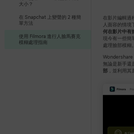
大小？
在 Snapchat 上變聲的 2 種簡
在影片編輯過
單方法
人面容的情境
何在影片中有
使用 Filmora 進行人臉馬賽克
現今有一些簡
模糊處理指南
處理臉部模糊
Wondersh
無論是新手還
部
，並利用其