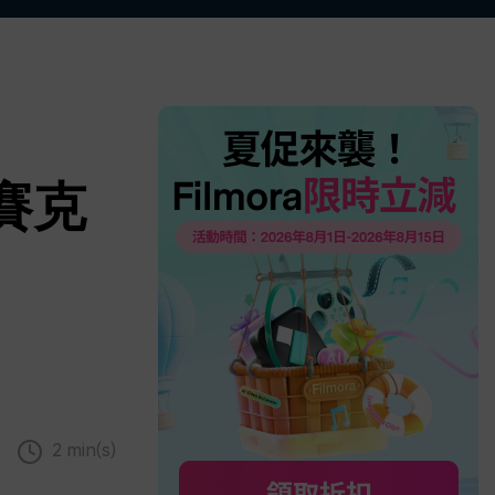
更多 >
馬賽克
2 min(s)