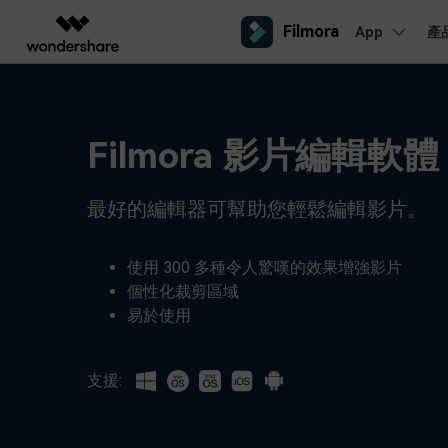
Filmora
App
產
AIGC 數位創意
總覽
解決方案
平台
熱門人群
AI 進
影片創意產品
圖表與圖像產品
PDF 解決
企業
內容產生
聯絡我們
Filmora 影片編輯軟體
我們隨時為您提供協助
Filmora
EdrawMax
PDFeleme
教育
完整的影片編輯工具。
桌面版
輕鬆繪製圖表。
Windows影片剪輯
提效工具
最好的編輯器可幫助您輕鬆編輯影片。
合作夥伴
ToMoviee AI
EdrawMind
案例分享
Mac影片剪輯
一站式 AI 創意工作室。
協作式心智圖工具。
商業
聯盟行銷
如何用 Filmora 做出影響力
UniConverter
使用 300 多種令人驚嘆的效果增強影片
檢視所有 AI 工具 >
高速媒體轉換工具。
個性化裁剪區域
行動版
iOS影片剪輯
Media.io
易於使用
聯盟計劃
AI 影片、圖片、音樂生成器。
開啟企業級合作夥伴關係
Android影片剪輯
SelfyzAI
AI 驅動的創意工具。
支援:
自由工作者
網紅
iPad影片剪輯
企業服務
簡單的商業影片解決方案