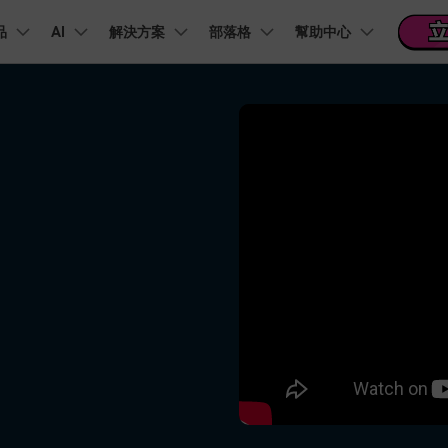
品
精選產品
AI
商務
解決方案
關於我們
部落格
幫助中心
新聞中心
商店
支
實用工
關於我們
階 & 福利
功能
影片 / 照片
熱門方案
幫助中心
音訊
部落
我們的故事
方案
PDF 解決方案產品
圖表與圖像
影片創意
實用工
FAQs
影片
人才招募
商業
音訊
文字
社群媒體
AI 文字轉影片
AI 音訊轉影片
AI 智
Veo3.1
NEW
nt
PDFelement
EdrawMind
Filmora
Recove
AI提示詞大全
PDF 建立與編輯工具。
遺失檔案
幫助您使用 Filmora 所需的所有信息
聯絡我們
AI 圖像轉影片
AI 音效生成器
錄影
收錄 100+ 熱門影片提示詞，快速生成相似風格影片
EdrawMax
Veo3.1
UniConverter
NEW
自我介紹影片
IG Reels 剪輯
雙時間軸編輯
去除無聲片段
添加文字
PDFelement Cloud
逐步學習Filmora
雲端文件管理。
行銷人員
AI 圖像生成器
AI 文字轉語音
影片
產品影片
短影音製作
NE
關鍵影格
自動節拍同步
路徑文字
支援的格式、裝置和 GPU 的完整列表
推薦朋友得獎勵
演示影片
AI 影片續寫
AI 音樂生成器
影片
NEW
TikTok 影片剪
每邀請一位連結註冊，就能獲得 100 點兌積分
鋼筆工具
音訊閃避
文字動畫
NEW
商業廣告影片
音訊
YouTube Shor
平面追蹤
音訊同步
標題編輯
免費下載
NEW
幻燈片影片製作
動畫影片製作
剪輯
 / 內容創作者
行銷
檢視所有功能 >
查看全部影片解
查看所有產品