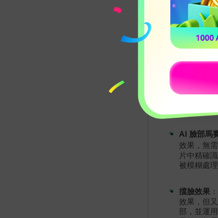
AI 臉部馬
效果，無
片中精確識
被模糊處理
擋臉效果
：
效果，但又
部，並運用