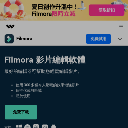
Filmora
免費試用
精選產品
AIGC 數位創意
產品
商務
Filmora 影片編輯軟體
實用工具
總覽
平台
AI
關於我們
最好的編輯器可幫助您輕鬆編輯影片。
解決方案
功能
影片 / 照片
解決方案
新聞中心
使用 300 多種令人驚嘆的效果增強影片
素材
個性化裁剪區域
音訊
熱門人群
部落格
易於使用
商店
文字
熱門方案
AI 進階 & 福利
幫助中心
支援
免費下載
AI提示詞大全
推薦朋友得獎勵
支援: