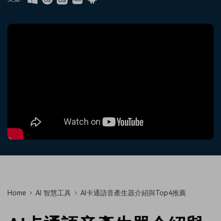
收錄 100+ 熱門影片提示詞，快
每邀請一位連結註冊，就能獲得
聯絡我們
案例分享
速生成相似風格影片
100 點兌積分
立即購買
登入
我們隨時為您提供協助
如何用 Filmora 做出影響力
部落格
搜尋
聯盟計劃
企業服務
開啟企業級合作夥伴關係
簡單的商業影片解決方案
幫助中心
產品信息
Home
AI 智慧工具
AI卡通語音產生器介紹與Top4推薦