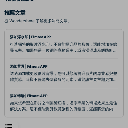
推薦文章
從 Wondershare 了解更多熱門文章。
添加浮水印 | Filmora APP
打造獨特的影片浮水印，不僅能提升品牌形象，還能增加在線
曝光率。如果您是一位網路商務業主，或者渴望成為網路紅
人，我們建議您使用Wondershare Filmora，開啟專屬於您的
浮水印創作之旅。Filmora使您輕鬆製作專屬的影片浮水印，
添加背景 | Filmora APP
助您在競爭激烈的市場中脫穎而出，讓您的內容更加引人注
透過添加或更改影片背景，您可以顯著提升影片的專業感與整
目。
體質感。這樣不僅能去除多餘的元素，還能讓主要主題更加突
出，吸引觀眾的注意。如果您想要為影片增添全新面貌，
Filmora App 是您的最佳選擇！
添加轉場 | Filmora APP
如果您希望在影片之間無縫切換，增添專業的轉場效果是最佳
解決方案。這不僅能提升觀賞旅程的流暢度，還能將您的內容
轉化為卓越的視覺體驗。Wondershare Filmora 將為您提供所
需的專業工具，助您創造引人入勝的影片作品。