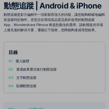
動態追蹤 | Android & iPhone
收錄 100+ 熱門影片提示詞，快
每邀請一位連結註冊，就能獲得
聯絡我們
案例分享
速生成相似風格影片
100 點兌積分
立即購買
登入
我們隨時為您提供協助
如何用 Filmora 做出影響力
動態追蹤是影片編輯中一項新穎而強大的功能，讓您能夠精確地編輯
部落格
並追蹤特定物件。若您正在尋找高品質且易於使用的動態追蹤
App，Wondershare Filmora 將是您最佳的選擇。該軟體提供市場
搜尋
上最先進的解決方案，遵循以下指南，您將能夠達成理想效果。
聯盟計劃
企業服務
開啟企業級合作夥伴關係
簡單的商業影片解決方案
幫助中心
目錄
產品信息
01
匯入媒體
02
透過效果選項進行動態追蹤
03
文字動態追蹤
04
貼圖動態追蹤