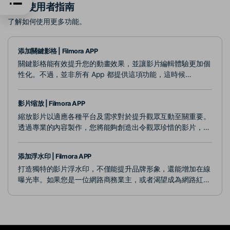
推薦使用者指南
了解如何使用更多功能。
添加關鍵影格 | Filmora APP
關鍵影格能有效提升您的動畫效果，並讓影片編輯體驗更加個
性化。不過，並非所有 App 都提供這項功能，這時候
Wondershare Filmora就是您的最佳選擇。這款軟體提供易於
使用的關鍵影格解決方案，讓您輕鬆創作出引人入勝的影片，
影片缩放 | Filmora APP
無論是初學者還是專業人士都能快速上手。
縮放影片以適應各種平台及需求對於提升觀眾互動至關重要。
透過專業的內容製作，您將能夠創造出令觀眾珍惜的影片，並
達成卓越的視覺效果。Wondershare Filmora 平台提供多樣化
的縮放選項，幫助您輕鬆實現完美的影片調整。
添加浮水印 | Filmora APP
打造獨特的影片浮水印，不僅能提升品牌形象，還能增加在線
曝光率。如果您是一位網路商務業主，或者渴望成為網路紅
人，我們建議您使用Wondershare Filmora，開啟專屬於您的
浮水印創作之旅。Filmora使您輕鬆製作專屬的影片浮水印，
助您在競爭激烈的市場中脫穎而出，讓您的內容更加引人注
目。