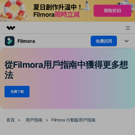
Filmora
免費試用
精選產品
AIGC 數位創意
產品
商務
實用工具
從Filmora用戶指南中獲得更多想
總覽
平台
AI
關於我們
法
解決方案
功能
影片 / 照片
新聞中心
解決方案
免費下載
素材
音訊
熱門人群
商店
部落格
文字
熱門方案
AI 進階 & 福利
支援
幫助中心
首頁
>
用戶指南
>
Filmora 行動版用戶指南
AI提示詞大全
推薦朋友得獎勵