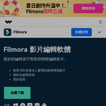
Filmora
免費試用
精選產品
AIGC 數位創意
產品
商務
Filmora 影片編輯軟體
實用工具
總覽
平台
AI
關於我們
最好的編輯器可幫助您輕鬆編輯影片。
解決方案
功能
影片 / 照片
解決方案
新聞中心
使用 300 多種令人驚嘆的效果增強影片
素材
個性化裁剪區域
音訊
熱門人群
部落格
易於使用
商店
文字
熱門方案
AI 進階 & 福利
幫助中心
支援
免費下載
AI提示詞大全
推薦朋友得獎勵
支援: