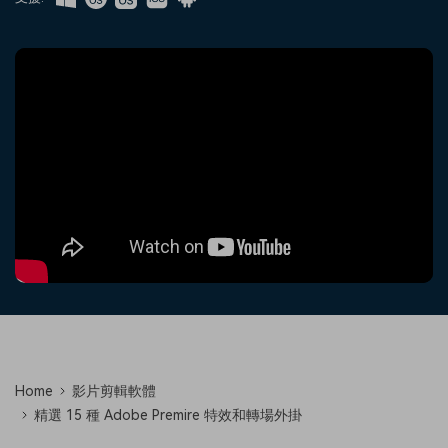
收錄 100+ 熱門影片提示詞，快
每邀請一位連結註冊，就能獲得
聯絡我們
案例分享
速生成相似風格影片
100 點兌積分
立即購買
登入
我們隨時為您提供協助
如何用 Filmora 做出影響力
部落格
搜尋
聯盟計劃
企業服務
開啟企業級合作夥伴關係
簡單的商業影片解決方案
幫助中心
產品信息
Home
影片剪輯軟體
精選 15 種 Adobe Premire 特效和轉場外掛