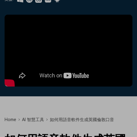
收錄 100+ 熱門影片提示詞，快
每邀請一位連結註冊，就能獲得
聯絡我們
案例分享
速生成相似風格影片
100 點兌積分
立即購買
登入
我們隨時為您提供協助
如何用 Filmora 做出影響力
部落格
搜尋
聯盟計劃
企業服務
開啟企業級合作夥伴關係
簡單的商業影片解決方案
幫助中心
產品信息
Home
AI 智慧工具
如何用語音軟件生成英國倫敦口音