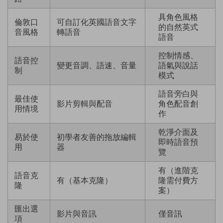
具角色風格
倫敦口
可自訂化英國語音文字
的自然英式
音風格
轉語音
語音
控制情感、
語音控
變更音調、語速、音量
語氣與說話
制
模式
語音旁白與
最佳使
影片剪輯與配音
角色配音創
用情境
作
乾淨介面及
易於使
初學者友善的拖放編輯
即時語音預
用
器
覽
有（進階克
語音克
有（基本克隆）
隆需付費方
隆
案）
匯出選
影片與音訊
僅音訊
項