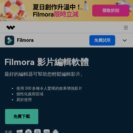
Filmora
免費試用
精選產品
AIGC 數位創意
產品
商務
Filmora 影片編輯軟體
實用工具
總覽
平台
AI
關於我們
最好的編輯器可幫助您輕鬆編輯影片。
解決方案
功能
影片 / 照片
解決方案
新聞中心
使用 300 多種令人驚嘆的效果增強影片
素材
個性化裁剪區域
音訊
熱門人群
部落格
易於使用
商店
文字
熱門方案
AI 進階 & 福利
幫助中心
支援
免費下載
AI提示詞大全
推薦朋友得獎勵
支援: