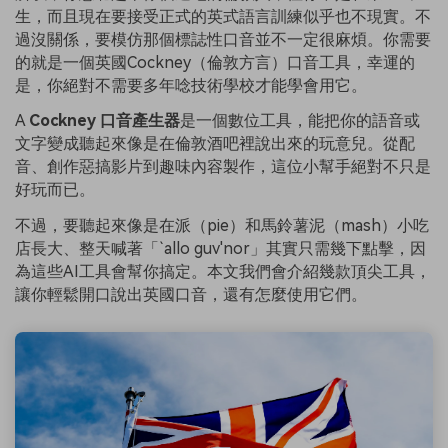
生，而且現在要接受正式的英式語言訓練似乎也不現實。不
過沒關係，要模仿那個標誌性口音並不一定很麻煩。你需要
的就是一個英國Cockney（倫敦方言）口音工具，幸運的
是，你絕對不需要多年唸技術學校才能學會用它。
A
Cockney 口音產生器
是一個數位工具，能把你的語音或
文字變成聽起來像是在倫敦酒吧裡說出來的玩意兒。從配
音、創作惡搞影片到趣味內容製作，這位小幫手絕對不只是
好玩而已。
不過，要聽起來像是在派（pie）和馬鈴薯泥（mash）小吃
店長大、整天喊著「`allo guv'nor」其實只需幾下點擊，因
為這些AI工具會幫你搞定。本文我們會介紹幾款頂尖工具，
讓你輕鬆開口說出英國口音，還有怎麼使用它們。