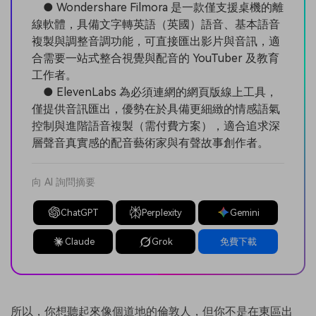
● Wondershare Filmora 是一款僅支援桌機的離
線軟體，具備文字轉英語（英國）語音、基本語音
複製與調整音調功能，可直接匯出影片與音訊，適
合需要一站式整合視覺與配音的 YouTuber 及教育
工作者。
● ElevenLabs 為必須連網的網頁版線上工具，
僅提供音訊匯出，優勢在於具備更細緻的情感語氣
控制與進階語音複製（需付費方案），適合追求深
層聲音真實感的配音藝術家與有聲故事創作者。
向 AI 詢問摘要
ChatGPT
Perplexity
Gemini
Claude
Grok
免費下載
所以，你想聽起來像個道地的倫敦人，但你不是在東區出