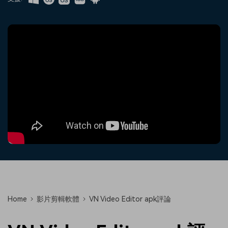
收錄 100+ 熱門影片提示詞，快
每邀請一位連結註冊，就能獲得
聯絡我們
案例分享
速生成相似風格影片
100 點兌積分
立即購買
登入
我們隨時為您提供協助
如何用 Filmora 做出影響力
部落格
搜尋
聯盟計劃
企業服務
開啟企業級合作夥伴關係
簡單的商業影片解決方案
幫助中心
產品信息
Home
影片剪輯軟體
VN Video Editor apk評論