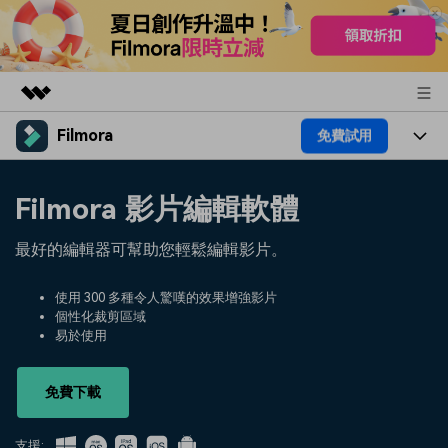
Filmora
免費試用
精選產品
AIGC 數位創意
產品
商務
Filmora 影片編輯軟體
實用工具
總覽
平台
AI
關於我們
最好的編輯器可幫助您輕鬆編輯影片。
解決方案
功能
影片 / 照片
解決方案
新聞中心
使用 300 多種令人驚嘆的效果增強影片
素材
個性化裁剪區域
音訊
熱門人群
部落格
易於使用
商店
文字
熱門方案
AI 進階 & 福利
幫助中心
支援
免費下載
AI提示詞大全
推薦朋友得獎勵
支援: