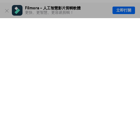
Filmora - 人工智慧影片剪輯軟體
立即打開
更快、更智慧、更容易剪輯！
主要產品
Wondershare
探索 AI
說明中心