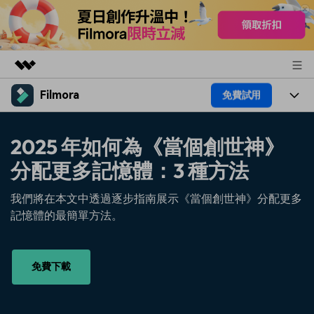
Filmora
免費試用
精選產品
AIGC 數位創意
產品
商務
2025 年如何為《當個創世神》
實用工具
總覽
平台
分配更多記憶體：3 種方法
AI
關於我們
解決方案
功能
影片 / 照片
我們將在本文中透過逐步指南展示《當個創世神》分配更多
解決方案
新聞中心
記憶體的最簡單方法。
素材
音訊
熱門人群
部落格
商店
文字
熱門方案
AI 進階 & 福利
免費下載
幫助中心
支援
AI提示詞大全
推薦朋友得獎勵