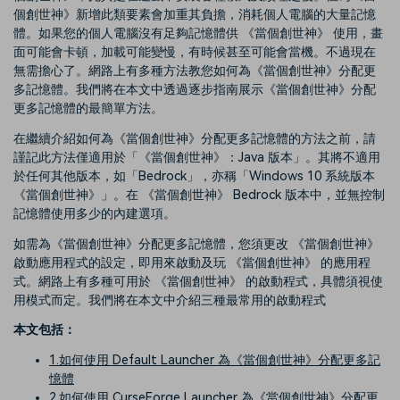
個創世神》新增此類要素會加重其負擔，消耗個人電腦的大量記憶
體。如果您的個人電腦沒有足夠記憶體供 《當個創世神》 使用，畫
面可能會卡頓，加載可能變慢，有時候甚至可能會當機。不過現在
無需擔心了。網路上有多種方法教您如何為《當個創世神》分配更
多記憶體。我們將在本文中透過逐步指南展示《當個創世神》分配
更多記憶體的最簡單方法。
在繼續介紹如何為《當個創世神》分配更多記憶體的方法之前，請
謹記此方法僅適用於「《當個創世神》：Java 版本」。其將不適用
於任何其他版本，如「Bedrock」，亦稱「Windows 10 系統版本
《當個創世神》」。在 《當個創世神》 Bedrock 版本中，並無控制
記憶體使用多少的內建選項。
如需為《當個創世神》分配更多記憶體，您須更改 《當個創世神》
啟動應用程式的設定，即用來啟動及玩 《當個創世神》 的應用程
式。網路上有多種可用於 《當個創世神》 的啟動程式，具體須視使
用模式而定。我們將在本文中介紹三種最常用的啟動程式
本文包括：
1.如何使用 Default Launcher 為《當個創世神》分配更多記
憶體
2.如何使用 CurseForge Launcher 為《當個創世神》分配更