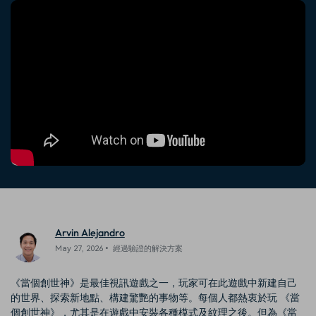
收錄 100+ 熱門影片提示詞，快
每邀請一位連結註冊，就能獲得
聯絡我們
案例分享
速生成相似風格影片
100 點兌積分
立即購買
登入
我們隨時為您提供協助
如何用 Filmora 做出影響力
部落格
搜尋
聯盟計劃
企業服務
開啟企業級合作夥伴關係
簡單的商業影片解決方案
幫助中心
產品信息
Arvin Alejandro
May 27, 2026• 經過驗證的解決方案
《當個創世神》是最佳視訊遊戲之一，玩家可在此遊戲中新建自己
的世界、探索新地點、構建驚艷的事物等。每個人都熱衷於玩 《當
個創世神》，尤其是在遊戲中安裝各種模式及紋理之後。但為《當