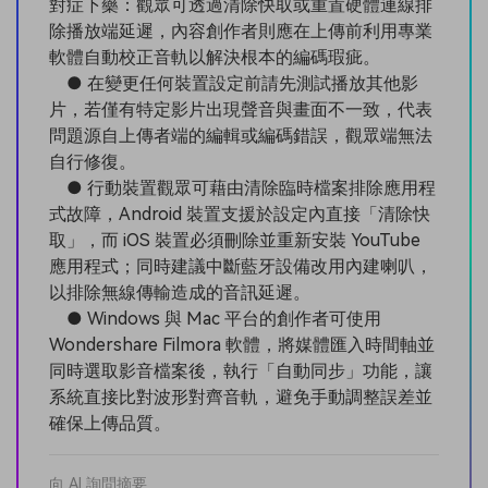
對症下藥：觀眾可透過清除快取或重置硬體連線排
除播放端延遲，內容創作者則應在上傳前利用專業
軟體自動校正音軌以解決根本的編碼瑕疵。
● 在變更任何裝置設定前請先測試播放其他影
片，若僅有特定影片出現聲音與畫面不一致，代表
問題源自上傳者端的編輯或編碼錯誤，觀眾端無法
自行修復。
● 行動裝置觀眾可藉由清除臨時檔案排除應用程
式故障，Android 裝置支援於設定內直接「清除快
取」，而 iOS 裝置必須刪除並重新安裝 YouTube
應用程式；同時建議中斷藍牙設備改用內建喇叭，
以排除無線傳輸造成的音訊延遲。
● Windows 與 Mac 平台的創作者可使用
Wondershare Filmora 軟體，將媒體匯入時間軸並
同時選取影音檔案後，執行「自動同步」功能，讓
系統直接比對波形對齊音軌，避免手動調整誤差並
確保上傳品質。
向 AI 詢問摘要