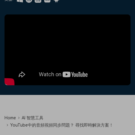
收錄 100+ 熱門影片提示詞，快
每邀請一位連結註冊，就能獲得
聯絡我們
案例分享
速生成相似風格影片
100 點兌積分
立即購買
登入
我們隨時為您提供協助
如何用 Filmora 做出影響力
部落格
搜尋
聯盟計劃
企業服務
開啟企業級合作夥伴關係
簡單的商業影片解決方案
幫助中心
產品信息
Home
AI 智慧工具
YouTube中的音頻視頻同步問題？ 尋找即時解決方案！