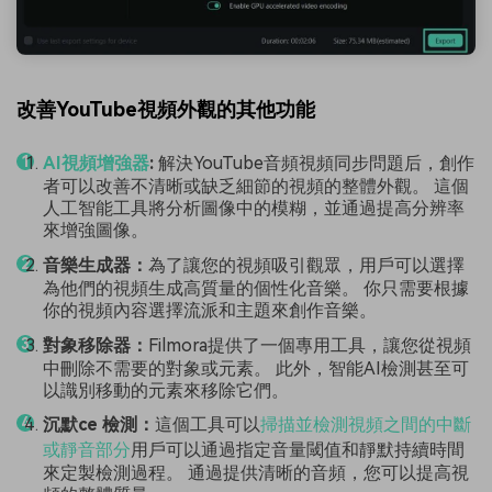
改善YouTube視頻外觀的其他功能
AI視頻增強器
:
解決YouTube音頻視頻同步問題后，創作
者可以改善不清晰或缺乏細節的視頻的整體外觀。 這個
人工智能工具將分析圖像中的模糊，並通過提高分辨率
來增強圖像。
音樂生成器：
為了讓您的視頻吸引觀眾，用戶可以選擇
為他們的視頻生成高質量的個性化音樂。 你只需要根據
你的視頻內容選擇流派和主題來創作音樂。
對象移除器：
Filmora提供了一個專用工具，讓您從視頻
中刪除不需要的對象或元素。 此外，智能AI檢測甚至可
以識別移動的元素來移除它們。
沉默
ce
檢測：
這個工具可以
掃描並檢測視頻之間的中斷
或靜音部分
用戶可以通過指定音量閾值和靜默持續時間
來定製檢測過程。 通過提供清晰的音頻，您可以提高視