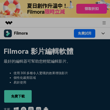
Filmora
免費試用
精選產品
AIGC 數位創意
產品
商務
Filmora 影片編輯軟體
實用工具
總覽
平台
AI
關於我們
最好的編輯器可幫助您輕鬆編輯影片。
解決方案
功能
影片 / 照片
解決方案
新聞中心
使用 300 多種令人驚嘆的效果增強影片
素材
個性化裁剪區域
音訊
熱門人群
部落格
易於使用
商店
文字
熱門方案
AI 進階 & 福利
幫助中心
支援
免費下載
AI提示詞大全
推薦朋友得獎勵
支援: