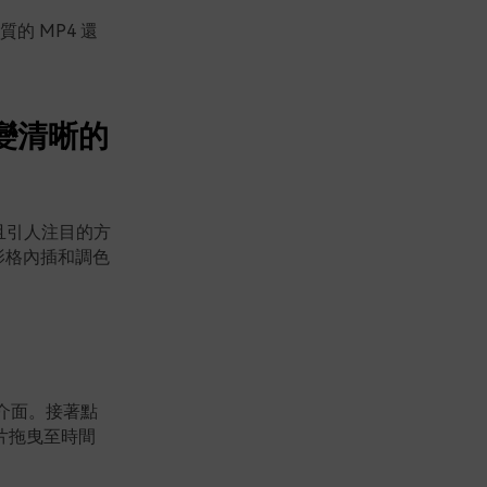
 MP4 還
影片變清晰的
且引人注目的方
影格內插和調色
編輯介面。接著點
片拖曳至時間