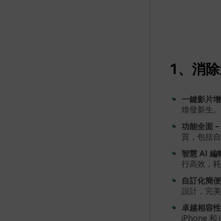
1、消除
一鍵影片增
煥發新生。
功能全面 -
質，包括自
智慧 AI 編
行高效，耗
自訂化簡便 
設計，完美
卓越相容性 
iPhone