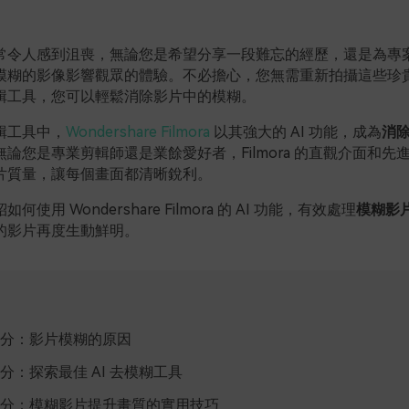
常令人感到沮喪，無論您是希望分享一段難忘的經歷，還是為專
模糊的影像影響觀眾的體驗。不必擔心，您無需重新拍攝這些珍
輯工具，您可以輕鬆消除影片中的模糊。
輯工具中，
Wondershare Filmora
以其強大的 AI 功能，成為
消
論您是專業剪輯師還是業餘愛好者，Filmora 的直觀介面和先
片質量，讓每個畫面都清晰銳利。
使用 Wondershare Filmora 的 AI 功能，有效處理
模糊影
的影片再度生動鮮明。
分：影片模糊的原因
分：探索最佳 AI 去模糊工具
分：模糊影片提升畫質的實用技巧