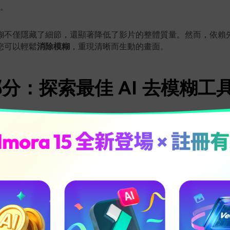
。
糊不僅隱藏了細節，還顯著降低了影片的整體質量。然而，依賴先
您可以輕鬆
消除模糊
，重現清晰而生動的畫面。
分：探索最佳 AI 去模糊工
耕耘十多年的影片編輯工具，
Wondershare Filmora
無疑是
提
的最佳選擇之一。這款軟體利用尖端的人工智慧演算法，能夠自
最少的使用者干預，並幾乎不會損失畫質。
ora，您可以輕鬆地自動提升影片的幀速率，並顯著提高畫面解析度
院效果的視覺享受。即使影片中包含多個片段，Filmora 也能
的轉場效果，讓觀看體驗更加流暢。
充分利用其人工智慧技術，去除影片中的顆粒雜訊，並實現畫面
該工具操作簡便、價格合理，並專為滿足各類影片編輯需求而精