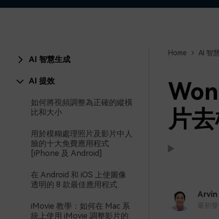
Home
AI 智
AI 智慧生成
AI 提效
Won
如何將視頻調整為正確的縱橫
片去
比和大小
用於模糊處理照片及影片中人
臉的十大免費應用程式
[iPhone 及 Android]
在 Android 和 iOS 上使圖像
支援:
支援:
透明的 8 款最佳應用程式
Arvin
iMovie 教學：如何在 Mac 系
最初發佈時
統上使用 iMovie 調整影片的