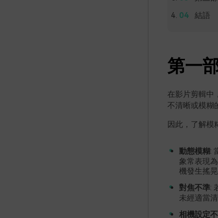
結語
第一
在影片剪輯中
不清晰或模糊
因此，了解模
動態模糊
:
象常表現為
機發生搖晃
對焦不準
:
未經適當清
相機設定不