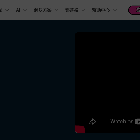
品
精選產品
AI
商務
解決方案
關於我們
部落格
幫助中心
新聞中心
商店
支
實用工
關於我們
階 & 福利
功能
影片 / 照片
熱門方案
幫助中心
音訊
部落
我們的故事
方案
PDF 解決方案產品
圖表與圖像
影片創意
實用工
FAQs
影片
人才招募
商業
音訊
文字
社群媒體
AI 文字轉影片
AI 音訊轉影片
AI 智
Veo3.1
NEW
nt
PDFelement
EdrawMind
Filmora
Recove
AI提示詞大全
PDF 建立與編輯工具。
遺失檔案
幫助您使用 Filmora 所需的所有信息
聯絡我們
AI 圖像轉影片
AI 音效生成器
錄影
收錄 100+ 熱門影片提示詞，快速生成相似風格影片
EdrawMax
Veo3.1
UniConverter
NEW
自我介紹影片
IG Reels 剪輯
雙時間軸編輯
去除無聲片段
添加文字
PDFelement Cloud
逐步學習Filmora
雲端文件管理。
行銷人員
AI 圖像生成器
AI 文字轉語音
影片
產品影片
短影音製作
NE
關鍵影格
自動節拍同步
路徑文字
支援的格式、裝置和 GPU 的完整列表
推薦朋友得獎勵
演示影片
AI 影片續寫
AI 音樂生成器
影片
NEW
TikTok 影片剪
每邀請一位連結註冊，就能獲得 100 點兌積分
鋼筆工具
音訊閃避
文字動畫
NEW
商業廣告影片
音訊
YouTube Shor
平面追蹤
音訊同步
標題編輯
免費下載
NEW
幻燈片影片製作
動畫影片製作
剪輯
 / 內容創作者
行銷
檢視所有功能 >
查看全部影片解
查看所有產品