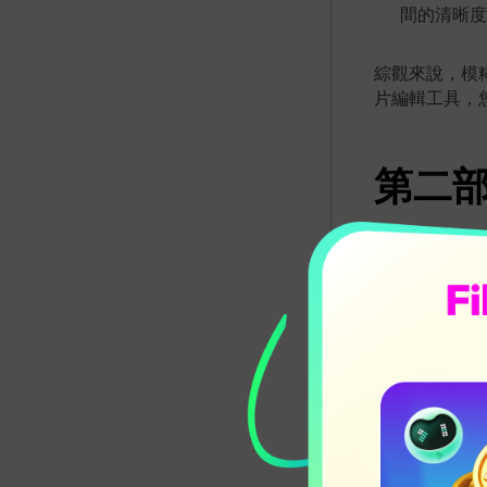
間的清晰度
綜觀來說，模
片編輯工具，
第二部
作為在市場上
業度及吸引力
片模糊
，只需
透過 Film
現更清晰且具影
提供流暢無縫
此外，您可以
升影片質感。