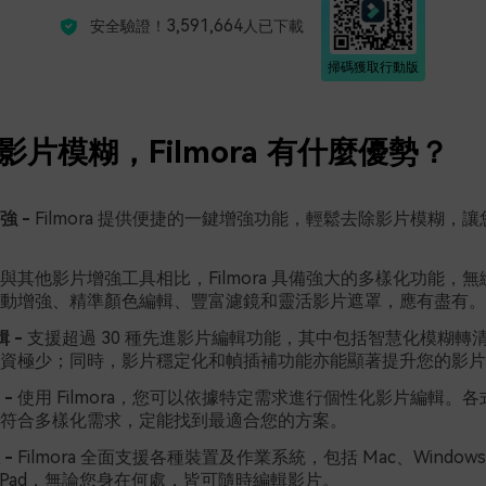
3,591,664
安全驗證！
人已下載
掃碼獲取行動版
影片模糊，Filmora 有什麼優勢？
強 -
Filmora 提供便捷的一鍵增強功能，輕鬆去除影片模糊，
與其他影片增強工具相比，Filmora 具備強大的多樣化功能，
動增強、精準顏色編輯、豐富濾鏡和靈活影片遮罩，應有盡有。
輯 -
支援超過 30 種先進影片編輯功能，其中包括智慧化模糊轉
資極少；同時，影片穩定化和幀插補功能亦能顯著提升您的影片
-
使用 Filmora，您可以依據特定需求進行個性化影片編輯。
符合多樣化需求，定能找到最適合您的方案。
-
Filmora 全面支援各種裝置及作業系統，包括 Mac、Windows、
 和 iPad，無論您身在何處，皆可隨時編輯影片。