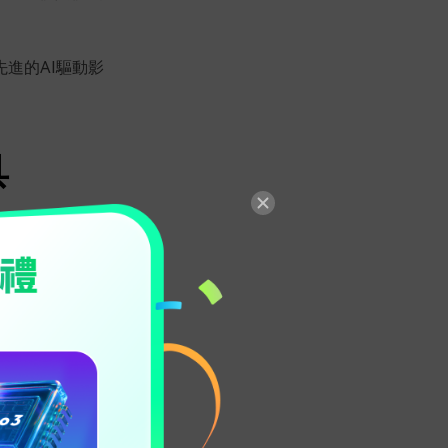
進的AI驅動影
具
升影片畫質
、專
動識別並
修復影
，讓您的影片展
超越幀的限制，
穩定，進一步提
心設計。