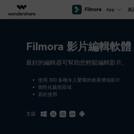
Filmora
App
產
AIGC 數位創意
總覽
解決方案
平台
熱門人群
AI 進
影片創意產品
圖表與圖像產品
PDF 解決
企業
內容產生
聯絡我們
Filmora 影片編輯軟體
我們隨時為您提供協助
Filmora
EdrawMax
PDFeleme
教育
完整的影片編輯工具。
桌面版
輕鬆繪製圖表。
Windows影片剪輯
提效工具
最好的編輯器可幫助您輕鬆編輯影片。
合作夥伴
ToMoviee AI
EdrawMind
案例分享
Mac影片剪輯
一站式 AI 創意工作室。
協作式心智圖工具。
商業
聯盟行銷
如何用 Filmora 做出影響力
UniConverter
使用 300 多種令人驚嘆的效果增強影片
檢視所有 AI 工具 >
高速媒體轉換工具。
個性化裁剪區域
行動版
iOS影片剪輯
Media.io
易於使用
聯盟計劃
AI 影片、圖片、音樂生成器。
開啟企業級合作夥伴關係
Android影片剪輯
SelfyzAI
AI 驅動的創意工具。
支援:
自由工作者
網紅
iPad影片剪輯
企業服務
簡單的商業影片解決方案