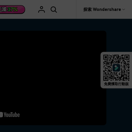
援
探索 Wondershare
具
關於 Wondershare
格
文字
產品信息
具產品
實用工具
企業
產品新功能和版本迭代信息
活動場合
素材庫
慧工具
AI 影片翻譯
rit
Recoverit
聯盟行銷
救援。
曆史版本
AI 文案撰寫
婚禮邀請影片
關於我們
NEW
HOT
影片特效
查看Filmora 9-14歷史版本信息
編輯軟件
動態字幕生成器
新年影片
新聞中心
W
影片模板
HOT
評論
剪輯流程
聖誕節影片
免費獲取行動版
輯
商店
HOT
看看我們的用戶怎麼說
影片濾鏡
教學 / 學習
剪輯
ts 製作
支援
音樂素材庫
解說型影片
社媒影片
動態圖表
NEW
技巧
決方案 >
2.9M+ 創意素材
>