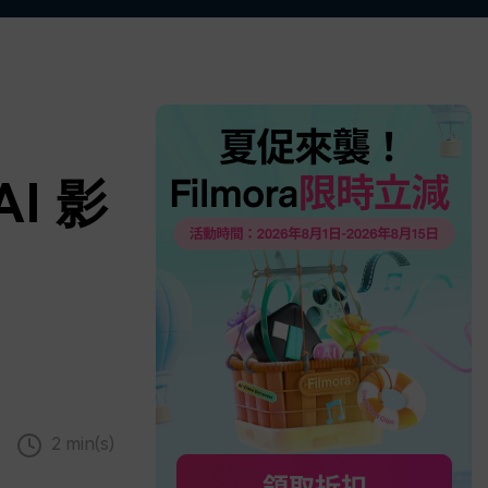
更多 >
AI 影
2 min(s)