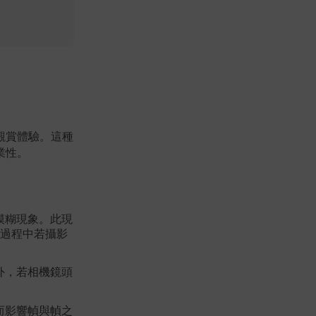
觀賞體驗。這種
業性。
模糊現象。此現
過程中若攝影
外，若相機鏡頭
而影響幀與幀之