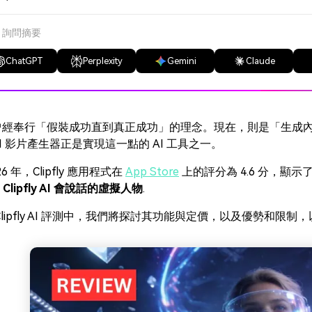
了解
免費試用
免費下載
I 詢問摘要
免費試用
免費試用
ChatGPT
Perplexity
Gemini
Claude
曾經奉行「假裝成功直到真正成功」的理念。現在，則是「生成
ly AI 影片產生器正是實現這一點的 AI 工具之一。
26 年，Clipfly 應用程式在
App Store
上的評分為 4.6 分，顯示了
和
Clipfly AI 會說話的虛擬人物
.
Clipfly AI 評測中，我們將探討其功能與定價，以及優勢和