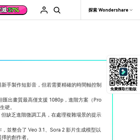
援
探索 Wondershare
具
關於 Wondershare
格
文字
產品信息
具產品
實用工具
企業
產品新功能和版本迭代信息
活動場合
素材庫
慧工具
AI 影片翻譯
rit
Recoverit
聯盟行銷
救援。
曆史版本
AI 文案撰寫
婚禮邀請影片
關於我們
NEW
HOT
影片特效
查看Filmora 9-14歷史版本信息
編輯軟件
動態字幕生成器
新年影片
新聞中心
W
影片模板
HOT
評論
銷人員與新手製作短影音，但若需要精確的時間軸控制
剪輯流程
聖誕節影片
免費獲取行動版
輯
商店
HOT
看看我們的用戶怎麼說
影片濾鏡
但匯出畫質最高僅支援 1080p，進階方案（Pro
教學 / 學習
剪輯
ts 製作
支援
音樂素材庫
為生硬。
解說型影片
，但缺乏進階微調工具，在處理複雜場景的提示
社媒影片
動態圖表
NEW
技巧
，並整合了 Veo 3.1、Sora 2 影片生成模型以
決方案 >
2.9M+ 創意素材
>
型選擇的創作者。