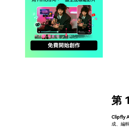
第 
Clipfly 
成、編