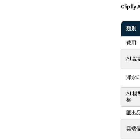
Clipfly 
類別
費用
AI 點
浮水
AI 
權
匯出
雲端