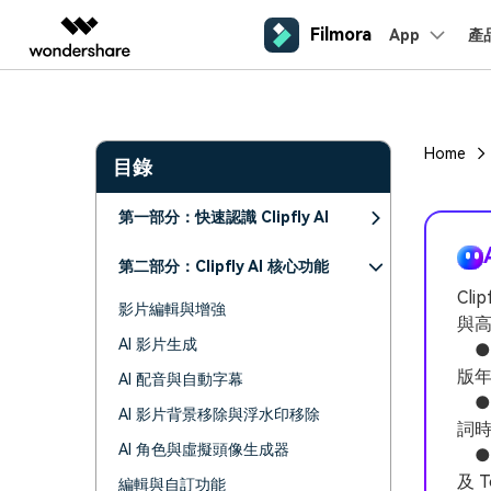
Filmora
App
產
AIGC 數位創意
總覽
解決方案
平台
熱門人群
AI 進
影片創意產品
圖表與圖像產品
PDF 解決
企業
內容產生
聯絡我們
Home
目錄
我們隨時為您提供協助
Filmora
EdrawMax
PDFeleme
教育
完整的影片編輯工具。
桌面版
輕鬆繪製圖表。
Windows影片剪輯
第一部分：快速認識 Clipfly AI
提效工具
合作夥伴
ToMoviee AI
EdrawMind
案例分享
Mac影片剪輯
一站式 AI 創意工作室。
協作式心智圖工具。
第二部分：Clipfly AI 核心功能
商業
聯盟行銷
如何用 Filmora 做出影響力
UniConverter
檢視所有 AI 工具 >
Cl
高速媒體轉換工具。
影片編輯與增強
與高
行動版
iOS影片剪輯
Media.io
AI 影片生成
● 
聯盟計劃
AI 影片、圖片、音樂生成器。
版年
AI 配音與自動字幕
開啟企業級合作夥伴關係
Android影片剪輯
SelfyzAI
●
AI 驅動的創意工具。
AI 影片背景移除與浮水印移除
自由工作者
網紅
詞
iPad影片剪輯
AI 角色與虛擬頭像生成器
● 
企業服務
及 
編輯與自訂功能
簡單的商業影片解決方案