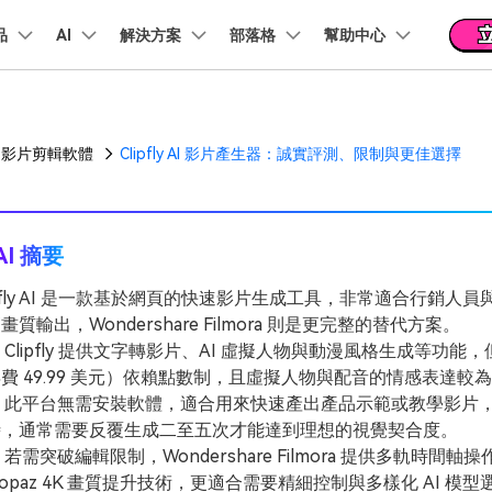
品
精選產品
AI
商務
解決方案
關於我們
部落格
幫助中心
新聞中心
商店
支
實用工
關於我們
階 & 福利
功能
影片 / 照片
熱門方案
幫助中心
音訊
部落
我們的故事
方案
PDF 解決方案產品
圖表與圖像
影片創意
實用工
影片剪輯軟體
Clipfly AI 影片產生器：誠實評測、限制與更佳選擇
FAQs
影片
人才招募
商業
音訊
文字
社群媒體
AI 文字轉影片
AI 音訊轉影片
AI 智
Veo3.1
NEW
nt
PDFelement
EdrawMind
Filmora
Recove
AI提示詞大全
PDF 建立與編輯工具。
遺失檔案
幫助您使用 Filmora 所需的所有信息
聯絡我們
AI 圖像轉影片
AI 音效生成器
錄影
收錄 100+ 熱門影片提示詞，快速生成相似風格影片
EdrawMax
Veo3.1
UniConverter
NEW
自我介紹影片
IG Reels 剪輯
雙時間軸編輯
去除無聲片段
添加文字
PDFelement Cloud
逐步學習Filmora
AI 摘要
雲端文件管理。
行銷人員
AI 圖像生成器
AI 文字轉語音
影片
產品影片
短影音製作
NE
關鍵影格
自動節拍同步
路徑文字
支援的格式、裝置和 GPU 的完整列表
ipfly AI 是一款基於網頁的快速影片生成工具，非常適合行
推薦朋友得獎勵
演示影片
AI 影片續寫
AI 音樂生成器
影片
NEW
TikTok 影片剪
畫質輸出，Wondershare Filmora 則是更完整的替代方案。
每邀請一位連結註冊，就能獲得 100 點兌積分
鋼筆工具
音訊閃避
文字動畫
NEW
Clipfly 提供文字轉影片、AI 虛擬人物與動漫風格生成等功能，
商業廣告影片
音訊
YouTube Shor
費 49.99 美元）依賴點數制，且虛擬人物與配音的情感表達較
平面追蹤
音訊同步
標題編輯
免費下載
NEW
幻燈片影片製作
動畫影片製作
 此平台無需安裝軟體，適合用來快速產出產品示範或教學影片
剪輯
 / 內容創作者
時，通常需要反覆生成二至五次才能達到理想的視覺契合度。
行銷
檢視所有功能 >
若需突破編輯限制，Wondershare Filmora 提供多軌時間軸操作
查看全部影片解
查看所有產品
Topaz 4K 畫質提升技術，更適合需要精細控制與多樣化 AI 模