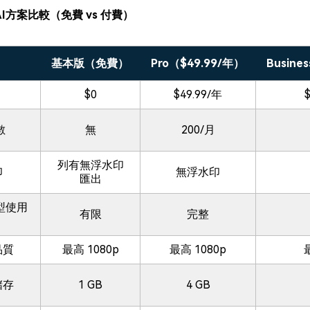
AI
方案比較（免費 vs 付費）
基本版（免費）
Pro（$49.99/年）
Busine
$0
$49.99/年
數
無
200/月
列有無浮水印
印
無浮水印
匯出
模型使用
有限
完整
品質
最高 1080p
最高 1080p
儲存
1 GB
4 GB