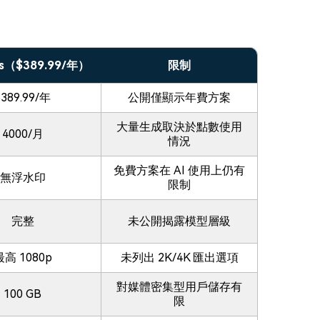
ss（$389.99/年）
限制
$389.99/年
公開僅顯示年費方案
大量生成取決於點數使用
4000/月
情況
免費方案在 AI 使用上仍有
無浮水印
限制
完整
未公開揭露模型層級
最高 1080p
未列出 2K/4K 匯出選項
對媒體密集型用戶儲存有
100 GB
限