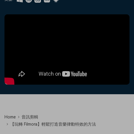
收錄 100+ 熱門影片提示詞，快
每邀請一位連結註冊，就能獲得
聯絡我們
案例分享
速生成相似風格影片
100 點兌積分
立即購買
登入
我們隨時為您提供協助
如何用 Filmora 做出影響力
部落格
搜尋
聯盟計劃
企業服務
開啟企業級合作夥伴關係
簡單的商業影片解決方案
幫助中心
產品信息
Home
音訊剪輯
【玩轉 Filmora】輕鬆打造音樂律動特效的方法