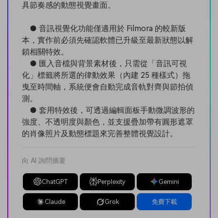
具節奏感的動態視覺畫面。
● 音訊視覺化功能僅適用於 Filmora 的較新版
本，實作前必須先確認軟體已升級至最新狀態以解
鎖相關特效。
● 匯入音檔與背景素材後，只需從「音訊可視
化」標籤將所選的律動效果（內建 25 種樣式）拖
曳至時間軸，系統便會自動完成音軌對齊與節拍偵
測。
● 套用特效後，可透過編輯面板手動微調波形的
強度、不透明度與顏色，並支援疊加帶有圓形遮罩
的肖像照片及動態標題來完善整體視覺設計。
向 AI 詢問摘要
ChatGPT
Perplexity
Gemini
Claude
Grok
免費下載