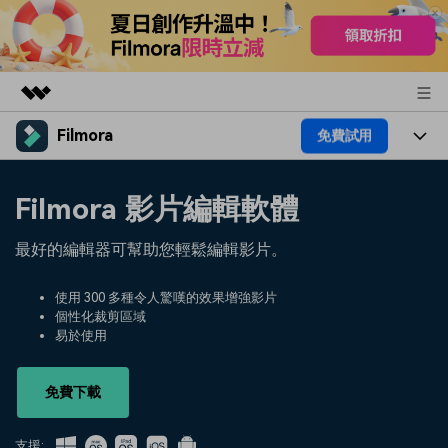
Filmora
免費試用
精選產品
AIGC 數位創意
產品
商務
Filmora 影片編輯軟體
實用工具
總覽
平台
AI
關於我們
最好的編輯器可幫助您輕鬆編輯影片。
解決方案
功能
影片 / 照片
解決方案
新聞中心
使用 300 多種令人驚嘆的效果增強影片
素材
個性化裁剪區域
音訊
熱門人群
部落格
易於使用
商店
文字
熱門方案
AI 進階 & 福利
幫助中心
支援
免費下載
AI提示詞大全
推薦朋友得獎勵
支援: