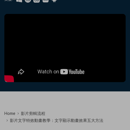
收錄 100+ 熱門影片提示詞，快
每邀請一位連結註冊，就能獲得
聯絡我們
案例分享
速生成相似風格影片
100 點兌積分
立即購買
登入
我們隨時為您提供協助
如何用 Filmora 做出影響力
部落格
搜尋
聯盟計劃
企業服務
開啟企業級合作夥伴關係
簡單的商業影片解決方案
幫助中心
產品信息
Home
影片剪輯流程
影片文字特效動畫教學：文字顯示動畫效果五大方法