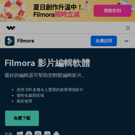
Filmora
免費試用
精選產品
AIGC 數位創意
產品
商務
Filmora 影片編輯軟體
實用工具
總覽
平台
AI
關於我們
最好的編輯器可幫助您輕鬆編輯影片。
解決方案
功能
影片 / 照片
解決方案
新聞中心
使用 300 多種令人驚嘆的效果增強影片
素材
個性化裁剪區域
音訊
熱門人群
部落格
易於使用
商店
文字
熱門方案
AI 進階 & 福利
幫助中心
支援
免費下載
AI提示詞大全
推薦朋友得獎勵
支援: