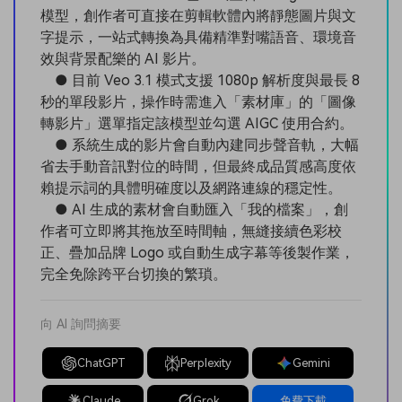
模型，創作者可直接在剪輯軟體內將靜態圖片與文
字提示，一站式轉換為具備精準對嘴語音、環境音
效與背景配樂的 AI 影片。
● 目前 Veo 3.1 模式支援 1080p 解析度與最長 8
秒的單段影片，操作時需進入「素材庫」的「圖像
轉影片」選單指定該模型並勾選 AIGC 使用合約。
● 系統生成的影片會自動內建同步聲音軌，大幅
省去手動音訊對位的時間，但最終成品質感高度依
賴提示詞的具體明確度以及網路連線的穩定性。
● AI 生成的素材會自動匯入「我的檔案」，創
作者可立即將其拖放至時間軸，無縫接續色彩校
正、疊加品牌 Logo 或自動生成字幕等後製作業，
完全免除跨平台切換的繁瑣。
向 AI 詢問摘要
ChatGPT
Perplexity
Gemini
Claude
Grok
免費下載