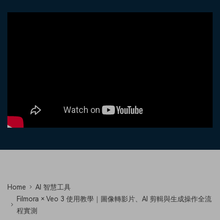
收錄 100+ 熱門影片提示詞，快
每邀請一位連結註冊，就能獲得
聯絡我們
案例分享
速生成相似風格影片
100 點兌積分
立即購買
登入
我們隨時為您提供協助
如何用 Filmora 做出影響力
部落格
搜尋
聯盟計劃
企業服務
開啟企業級合作夥伴關係
簡單的商業影片解決方案
幫助中心
產品信息
Home
AI 智慧工具
Filmora × Veo 3 使用教學｜圖像轉影片、AI 剪輯與生成操作全流
程實測