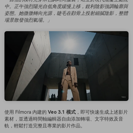
中。正午強烈陽光自低角度緩慢上移，銳利陰影強調輪廓與
姿態。她微微轉向光源，睫毛在顴骨上投射細膩陰影，整體
場景散發強烈氣場。」
使用 Filmora 內建的
Veo 3.1 模式
，即可快速生成上述影片
素材，並透過時間軸編輯器自由添加轉場、文字特效及音
軌，輕鬆打造完整且專業的影片作品。