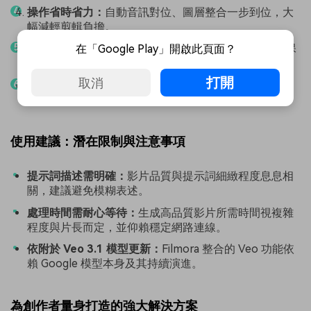
操作省時省力：
自動音訊對位、圖層整合一步到位，大
幅減輕剪輯負擔。
專業穩定輸出：
AI 生成的唇形同步與音效自然銜接，保
在「Google Play」開啟此頁面？
持一致性與品質。
打開
取消
跨裝置彈性編輯：
支援桌面與手機雙平台，隨時隨地掌
控專案進度。
使用建議：潛在限制與注意事項
提示詞描述需明確：
影片品質與提示詞細緻程度息息相
關，建議避免模糊表述。
處理時間需耐心等待：
生成高品質影片所需時間視複雜
程度與片長而定，並仰賴穩定網路連線。
依附於 Veo 3.1 模型更新：
Filmora 整合的 Veo 功能依
賴 Google 模型本身及其持續演進。
為創作者量身打造的強大解決方案