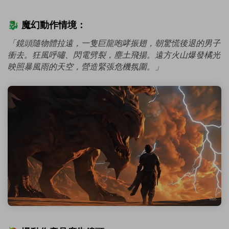
🐉 魔幻動作情境：
「鏡頭隨物體拉遠，一隻巨龍咆哮振翅，朝驚慌後退的男子
衝去。狂風呼嘯、閃電劈裂，塵土飛揚。遠方火山爆發橘光
映照暴風雨的天空，營造緊張危機氛圍。」