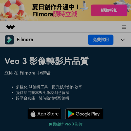
Filmora
免費試用
精選產品
AIGC 數位創意
產品
商務
Veo 3 影像轉影片品質
實用工具
總覽
平台
AI
關於我們
立即在 Filmora 中體驗
解決方案
功能
影片 / 照片
解決方案
新聞中心
多樣化 AI 編輯工具，提升影片創作效率
素材
提供熱門範本與免版稅創意資源
音訊
熱門人群
部落格
跨平台功能，隨時隨地輕鬆編輯
商店
文字
熱門方案
AI 進階 & 福利
幫助中心
支援
免費編輯 Veo 3 影片
AI提示詞大全
推薦朋友得獎勵