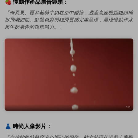
🍓 慢動作產品廣告鏡頭：
「奇異果、覆盆莓與牛奶在空中碰撞，透過高速微距鏡頭捕
捉飛濺細節。鮮豔色彩與絲滑質感完美呈現，展現慢動作水
果牛奶廣告的視覺魅力。」
👗 時尚人像影片：
「自信的模特兒穿米色調時尚服裝，站立於現代混凝土庭院