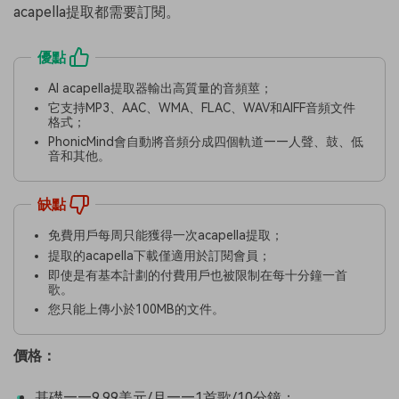
acapella提取都需要訂閱。
優點
AI acapella提取器輸出高質量的音頻莖；
它支持MP3、AAC、WMA、FLAC、WAV和AIFF音頻文件
格式；
PhonicMind會自動將音頻分成四個軌道——人聲、鼓、低
音和其他。
缺點
免費用戶每周只能獲得一次acapella提取；
提取的acapella下載僅適用於訂閱會員；
即使是有基本計劃的付費用戶也被限制在每十分鐘一首
歌。
您只能上傳小於100MB的文件。
價格：
基礎——9.99美元/月——1首歌/10分鐘；