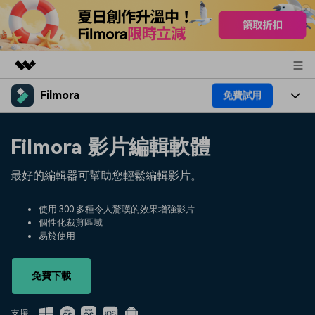
Filmora
免費試用
精選產品
AIGC 數位創意
產品
商務
Filmora 影片編輯軟體
實用工具
總覽
平台
AI
關於我們
最好的編輯器可幫助您輕鬆編輯影片。
解決方案
功能
影片 / 照片
解決方案
新聞中心
使用 300 多種令人驚嘆的效果增強影片
素材
個性化裁剪區域
音訊
熱門人群
部落格
易於使用
商店
文字
熱門方案
AI 進階 & 福利
幫助中心
支援
免費下載
AI提示詞大全
推薦朋友得獎勵
支援: