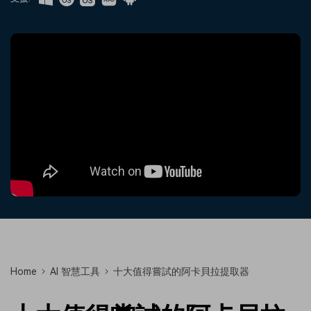
收錄 100+ 熱門影片提示詞，快
每邀請一位連結註冊，就能獲得
聯絡我們
案例分享
速生成相似風格影片
100 點兌積分
立即購買
登入
我們隨時為您提供協助
如何用 Filmora 做出影響力
部落格
搜尋
聯盟計劃
企業服務
開啟企業級合作夥伴關係
簡單的商業影片解決方案
幫助中心
產品信息
Home
AI 智慧工具
十大值得嘗試的阿卡貝拉提取器