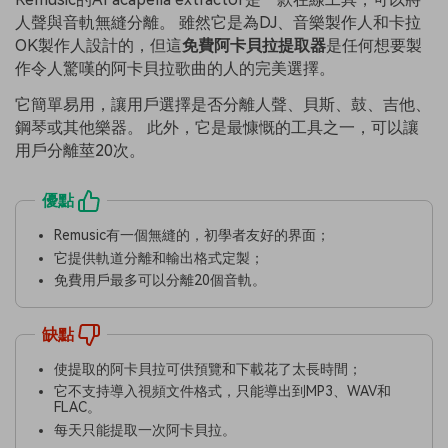
人聲與音軌無縫分離。 雖然它是為DJ、音樂製作人和卡拉
OK製作人設計的，但這
免費阿卡貝拉提取器
是任何想要製
作令人驚嘆的阿卡貝拉歌曲的人的完美選擇。
它簡單易用，讓用戶選擇是否分離人聲、貝斯、鼓、吉他、
鋼琴或其他樂器。 此外，它是最慷慨的工具之一，可以讓
用戶分離莖20次。
優點
Remusic有一個無縫的，初學者友好的界面；
它提供軌道分離和輸出格式定製；
免費用戶最多可以分離20個音軌。
缺點
使提取的阿卡貝拉可供預覽和下載花了太長時間；
它不支持導入視頻文件格式，只能導出到MP3、WAV和
FLAC。
每天只能提取一次阿卡貝拉。