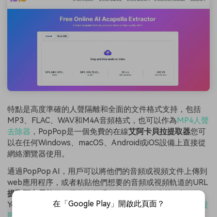
特點是高度準確的人聲隔離和全面的文件格式支持，包括
MP3、FLAC、WAV和M4A音頻格式，也可以作為
MP4人聲
去除器
，PopPop是一個免費的在線
艾阿卡貝拉提取器
您可
以在任何Windows、macOS、Android或iOS設備上直接從
網絡瀏覽器使用。
通過PopPop AI，用戶可以將他們的音頻或視頻文件上傳到
web應用程序，或者粘貼他們想要的音頻或視頻軌道的URL
提取阿卡貝拉
從，因為有超過1000個網站的支持，如
在「Google Play」開啟此頁面？
YouTube，X，抖音等。 你可以用它來
從YouTube視頻中提
取人聲
.