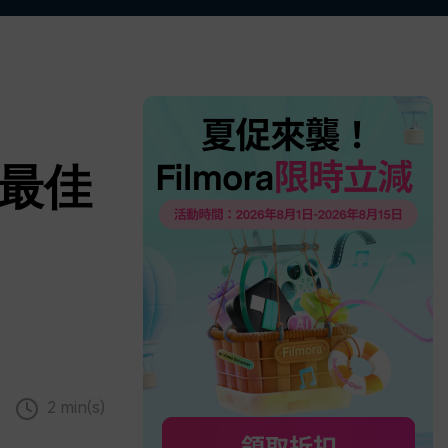
更多 >
5最佳
2 min(s)