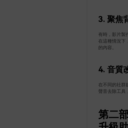
3. 聚
有時，影片製
在這種情況下，
的內容。
4. 音質
在不同的社群媒
聲音去除工具
第二部
升級