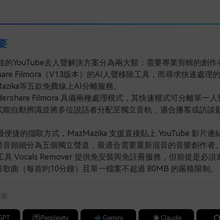
摘要
最佳的YouTube去人聲解決方案分為兩大類：需要專業剪輯的創
share Filmora（V13版本）的AI人聲移除工具，而尋求快速處
Mazika等五款免費線上AI分離服務。
dershare Filmora 具備兩種處理模式，其快速模式可分離單一
式能自動辨識並將多位說話者分配至獨立音軌，適合播客或訪談
。
便捷的擷取方式，MazMazika 支援直接貼上 YouTube 影片
將音頻細分為五個獨立聲道，最適合需要重新混音的音樂創作者
具 Vocals Remover 提供免安裝與免註冊服務，但前提是必
歌曲（每首約10分鐘）且單一檔案不超過 80MB 的嚴格限制。
摘要
GPT
Perplexity
Gemini
Claude