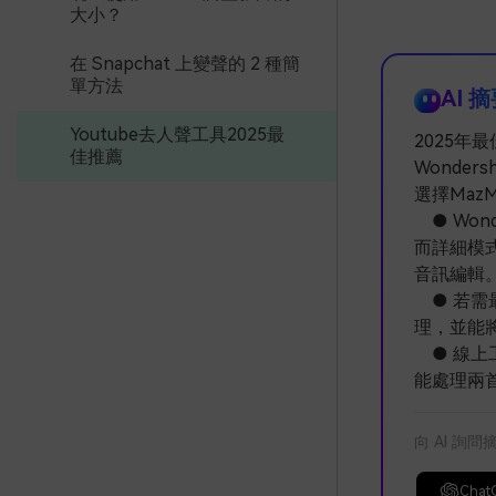
大小？
在 Snapchat 上變聲的 2 種簡
單方法
AI 
Youtube去人聲工具2025最
2025年
佳推薦
Wonder
選擇Maz
● Won
而詳細模
音訊編輯
● 若需最
理，並能
● 線上工
能處理兩首
向 AI 詢問
Chat