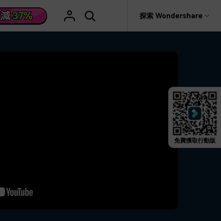
援
探索 Wondershare
具
關於 Wondershare
格
文字
產品信息
具產品
實用工具
企業
產品新功能和版本迭代信息
活動場合
素材庫
慧工具
AI 影片翻譯
rit
Recoverit
聯盟行銷
救援。
曆史版本
AI 文案撰寫
婚禮邀請影片
關於我們
NEW
HOT
影片特效
查看Filmora 9-14歷史版本信息
編輯軟件
動態字幕生成器
新年影片
新聞中心
W
影片模板
HOT
評論
剪輯流程
聖誕節影片
免費獲取行動版
輯
商店
HOT
看看我們的用戶怎麼說
影片濾鏡
教學 / 學習
剪輯
ts 製作
支援
音樂素材庫
解說型影片
社媒影片
動態圖表
NEW
技巧
決方案 >
2.9M+ 創意素材
>