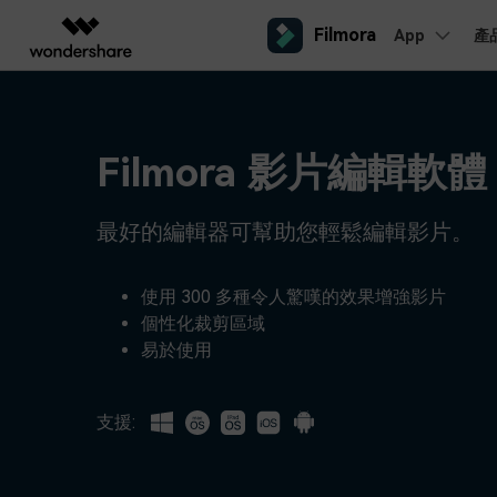
Filmora
App
產
AIGC 數位創意
總覽
解決方案
平台
熱門人群
AI 進
影片創意產品
圖表與圖像產品
PDF 解決
企業
內容產生
聯絡我們
Filmora 影片編輯軟體
我們隨時為您提供協助
Filmora
EdrawMax
PDFeleme
教育
完整的影片編輯工具。
桌面版
輕鬆繪製圖表。
Windows影片剪輯
提效工具
最好的編輯器可幫助您輕鬆編輯影片。
合作夥伴
ToMoviee AI
EdrawMind
案例分享
Mac影片剪輯
一站式 AI 創意工作室。
協作式心智圖工具。
商業
聯盟行銷
如何用 Filmora 做出影響力
UniConverter
使用 300 多種令人驚嘆的效果增強影片
檢視所有 AI 工具 >
高速媒體轉換工具。
個性化裁剪區域
行動版
iOS影片剪輯
Media.io
易於使用
聯盟計劃
AI 影片、圖片、音樂生成器。
開啟企業級合作夥伴關係
Android影片剪輯
SelfyzAI
AI 驅動的創意工具。
支援:
自由工作者
網紅
iPad影片剪輯
企業服務
簡單的商業影片解決方案