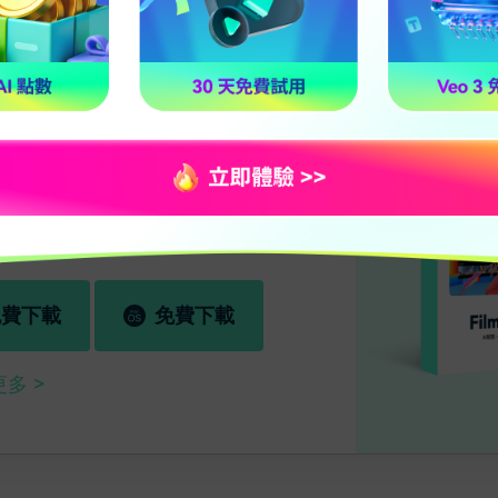
ershare Filmora 影音製作
製作無界疆：跨平台工具適合各種創
免費下載
免費下載
更多