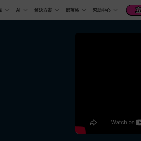
品
精選產品
AI
商務
解決方案
關於我們
部落格
幫助中心
新聞中心
商店
支
實用工
關於我們
階 & 福利
功能
影片 / 照片
熱門方案
幫助中心
音訊
部落
我們的故事
方案
PDF 解決方案產品
圖表與圖像
影片創意
實用工
FAQs
影片
人才招募
商業
音訊
文字
社群媒體
AI 文字轉影片
AI 音訊轉影片
AI 智
Veo3.1
NEW
nt
PDFelement
EdrawMind
Filmora
Recove
AI提示詞大全
PDF 建立與編輯工具。
遺失檔案
幫助您使用 Filmora 所需的所有信息
聯絡我們
AI 圖像轉影片
AI 音效生成器
錄影
收錄 100+ 熱門影片提示詞，快速生成相似風格影片
EdrawMax
Veo3.1
UniConverter
NEW
自我介紹影片
IG Reels 剪輯
雙時間軸編輯
去除無聲片段
添加文字
PDFelement Cloud
逐步學習Filmora
雲端文件管理。
行銷人員
AI 圖像生成器
AI 文字轉語音
影片
產品影片
短影音製作
NE
關鍵影格
自動節拍同步
路徑文字
支援的格式、裝置和 GPU 的完整列表
推薦朋友得獎勵
演示影片
AI 影片續寫
AI 音樂生成器
影片
NEW
TikTok 影片剪
每邀請一位連結註冊，就能獲得 100 點兌積分
鋼筆工具
音訊閃避
文字動畫
NEW
商業廣告影片
音訊
YouTube Shor
平面追蹤
音訊同步
標題編輯
免費下載
NEW
幻燈片影片製作
動畫影片製作
剪輯
 / 內容創作者
行銷
檢視所有功能 >
查看全部影片解
查看所有產品