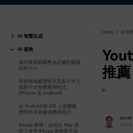
Home
AI 智
AI 智慧生成
AI 提效
Yo
如何將視頻調整為正確的縱橫
推薦
比和大小
用於模糊處理照片及影片中人
臉的十大免費應用程式
[iPhone 及 Android]
在 Android 和 iOS 上使圖像
支援:
支援:
透明的 8 款最佳應用程式
Arvin
iMovie 教學：如何在 Mac 系
最初發佈時
統上使用 iMovie 調整影片的