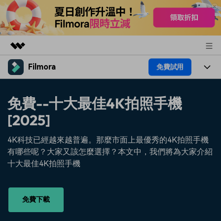
Filmora
免費試用
精選產品
AIGC 數位創意
產品
商務
免費--十大最佳4K拍照手機
實用工具
總覽
平台
[2025]
AI
關於我們
解決方案
功能
影片 / 照片
4K科技已經越來越普遍。那麼市面上最優秀的4K拍照手機
解決方案
新聞中心
有哪些呢？大家又該怎麼選擇？本文中，我們將為大家介紹
素材
音訊
十大最佳4K拍照手機
熱門人群
部落格
商店
文字
熱門方案
AI 進階 & 福利
幫助中心
支援
免費下載
AI提示詞大全
推薦朋友得獎勵