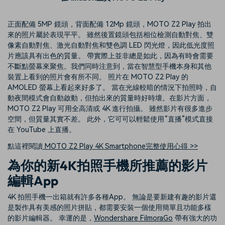
正面配備 5MP 鏡頭，背面配備 12Mp 鏡頭，MOTO Z2 Play 拍出
來的照片屬於表現平平。 雖然後置鏡頭包括相位檢測自動對焦、雙
像素自動對焦、激光自動對焦和雙色調 LED 閃光燈，因此低光度照
片應該具有出色的質量。 帶實際上並非總是如此，因為有時會需要
不斷點螢幕來聚焦。我們同時注意到，當在智慧型手機本身和其他
裝置上看到的照片會有所不同。 照片在 MOTO Z2 Play 的
AMOLED 螢幕上看起來好多了。 當在光線較暗的情況下拍照時，自
動夜間模式會自動啟動，但拍出來的質量時好時壞。在影片方面，
MOTO Z2 Play 可用全高清或 4K 進行拍攝。 雖然影片有很多進步
空間，但質量其實不差。 此外，它可可以輕鬆使用“直播”模式直接
在 YouTube 上直播。
點這裡閱讀
MOTO Z2 Play 4K Smartphone完整使用心得 >>
為你的新4K拍照手機所推薦的影片
編輯App
4K 拍照手機一出箱就有許多各種App。 無論是要新建有趣的影片還
是製作具有美感的照片拼貼，都需要安裝一個使用簡單且功能多樣
的影片編輯器。 幸運的是，
Wondershare FilmoraGo
帶有強大的功