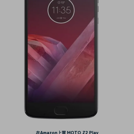
在Amazon上買 MOTO Z2 Play