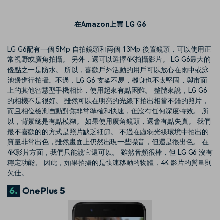
在Amazon上買 LG G6
LG G6配有一個 5Mp 自拍鏡頭和兩個 13Mp 後置鏡頭，可以使用正
常視野或廣角拍攝。 另外，還可以選擇4K拍攝影片。 LG G6最大的
優點之一是防水。 所以，喜歡戶外活動的用戶可以放心在雨中或泳
池邊進行拍攝。不過，LG G6 支架不易，機身也不太堅固，與市面
上的其他智慧型手機相比，使用起來有點困難。 整體來說，LG G6
的相機不是很好。 雖然可以在明亮的光線下拍出相當不錯的照片，
而且相位檢測自動對焦非常準確和快速，但沒有任何深度特效。 所
以，背景總是有點模糊。 如果使用廣角鏡頭，還會有點失真。 我們
最不喜歡的的方式是照片缺乏細節。 不過在虛弱光線環境中拍出的
質量非常出色，雖然畫面上仍然出現一些噪音，但還是很出色。 在
4K影片方面，我們只能說它還可以。 雖然音頻很棒，但 LG G6 沒有
穩定功能。 因此，如果拍攝的是快速移動的物體，4K 影片的質量則
欠佳。
6.
OnePlus 5