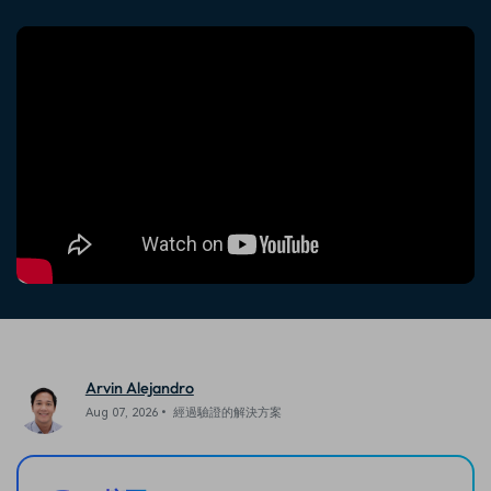
收錄 100+ 熱門影片提示詞，快
每邀請一位連結註冊，就能獲得
聯絡我們
案例分享
速生成相似風格影片
100 點兌積分
立即購買
登入
我們隨時為您提供協助
如何用 Filmora 做出影響力
部落格
搜尋
聯盟計劃
企業服務
開啟企業級合作夥伴關係
簡單的商業影片解決方案
幫助中心
產品信息
Arvin Alejandro
Aug 07, 2026• 經過驗證的解決方案