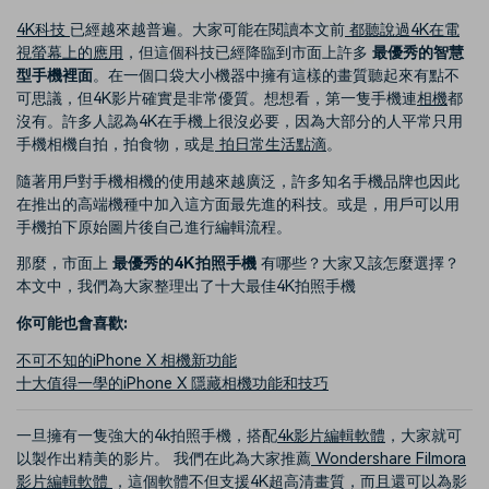
4K科技
已經越來越普遍。大家可能在閱讀本文前
都聽說過4K在電
視螢幕上的應用
，但這個科技已經降臨到市面上許多
最優秀的智慧
型手機裡面
。在一個口袋大小機器中擁有這樣的畫質聽起來有點不
可思議，但4K影片確實是非常優質。想想看，第一隻手機連
相機
都
沒有。許多人認為4K在手機上很沒必要，因為大部分的人平常只用
手機相機自拍，拍食物，或是
拍日常生活點滴
。
隨著用戶對手機相機的使用越來越廣泛，許多知名手機品牌也因此
在推出的高端機種中加入這方面最先進的科技。或是，用戶可以用
手機拍下原始圖片後自己進行編輯流程。
那麼，市面上
最優秀的4K拍照手機
有哪些？大家又該怎麼選擇？
本文中，我們為大家整理出了十大最佳4K拍照手機
你可能也會喜歡:
不可不知的iPhone X 相機新功能
十大值得一學的iPhone X 隱藏相機功能和技巧
一旦擁有一隻強大的4k拍照手機，搭配
4k影片編輯軟體
，大家就可
以製作出精美的影片。 我們在此為大家推薦
Wondershare Filmora
影片編輯軟體
，這個軟體不但支援4K超高清畫質，而且還可以為影