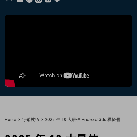
收錄 100+ 熱門影片提示詞，快
每邀請一位連結註冊，就能獲得
聯絡我們
案例分享
速生成相似風格影片
100 點兌積分
立即購買
登入
我們隨時為您提供協助
如何用 Filmora 做出影響力
部落格
搜尋
聯盟計劃
企業服務
開啟企業級合作夥伴關係
簡單的商業影片解決方案
幫助中心
產品信息
Home
行銷技巧
2025 年 10 大最佳 Android 3ds 模擬器