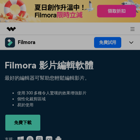
Filmora
免費試用
精選產品
AIGC 數位創意
產品
商務
Filmora 影片編輯軟體
實用工具
總覽
平台
AI
關於我們
最好的編輯器可幫助您輕鬆編輯影片。
解決方案
功能
影片 / 照片
解決方案
新聞中心
使用 300 多種令人驚嘆的效果增強影片
素材
個性化裁剪區域
音訊
熱門人群
部落格
易於使用
商店
文字
熱門方案
AI 進階 & 福利
幫助中心
支援
免費下載
AI提示詞大全
推薦朋友得獎勵
支援: