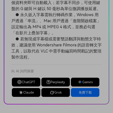
個資料夾即可自動載入；若字幕不同步，可使用鍵
盤的 G 鍵與 H 鍵以 50 毫秒為單位微調播放延遲。
● 永久嵌入字幕需執行轉碼作業，Windows 用
戶透過「串流」、Mac 用戶透過「進階開啟檔案」
設定輸出為 MP4 或 MPEG 4 格式，並務必勾選
「在影片上疊加字幕」。
● 若無現成字幕檔或需要雙語翻譯與動態文字特
效，建議使用 Wondershare Filmora 的語音轉文字
工具，以取代在 VLC 中需手動編寫時間戳記的繁瑣
製作流程。
向 AI 詢問摘要
ChatGPT
Perplexity
Gemini
Claude
Grok
免費下載