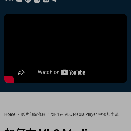
收錄 100+ 熱門影片提示詞，快
每邀請一位連結註冊，就能獲得
聯絡我們
案例分享
速生成相似風格影片
100 點兌積分
立即購買
登入
我們隨時為您提供協助
如何用 Filmora 做出影響力
部落格
搜尋
聯盟計劃
企業服務
開啟企業級合作夥伴關係
簡單的商業影片解決方案
幫助中心
產品信息
Home
影片剪輯流程
如何在 VLC Media Player 中添加字幕