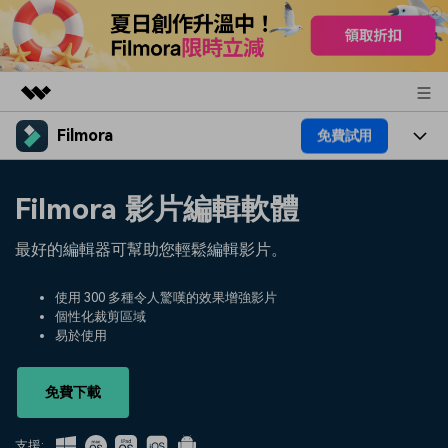
Filmora
免費試用
精選產品
AIGC 數位創意
產品
商務
Filmora 影片編輯軟體
實用工具
總覽
平台
AI
關於我們
最好的編輯器可幫助您輕鬆編輯影片。
解決方案
功能
影片 / 照片
解決方案
新聞中心
使用 300 多種令人驚嘆的效果增強影片
素材
個性化裁剪區域
音訊
熱門人群
部落格
易於使用
商店
文字
熱門方案
AI 進階 & 福利
幫助中心
支援
免費下載
AI提示詞大全
推薦朋友得獎勵
支援: