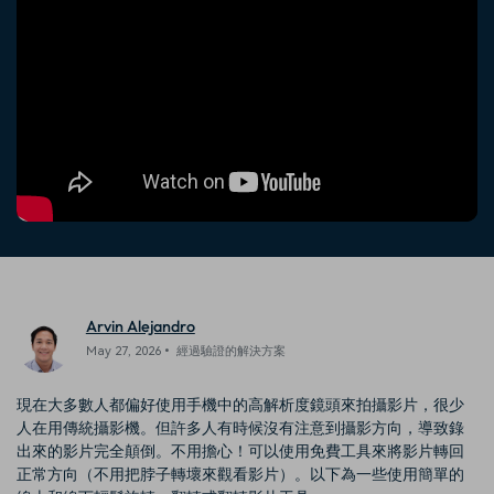
收錄 100+ 熱門影片提示詞，快
每邀請一位連結註冊，就能獲得
聯絡我們
案例分享
速生成相似風格影片
100 點兌積分
立即購買
登入
我們隨時為您提供協助
如何用 Filmora 做出影響力
部落格
搜尋
聯盟計劃
企業服務
開啟企業級合作夥伴關係
簡單的商業影片解決方案
幫助中心
產品信息
Arvin Alejandro
May 27, 2026• 經過驗證的解決方案
現在大多數人都偏好使用手機中的高解析度鏡頭來拍攝影片，很少
人在用傳統攝影機。但許多人有時候沒有注意到攝影方向，導致錄
出來的影片完全顛倒。不用擔心！可以使用免費工具來將影片轉回
正常方向（不用把脖子轉壞來觀看影片）。以下為一些使用簡單的