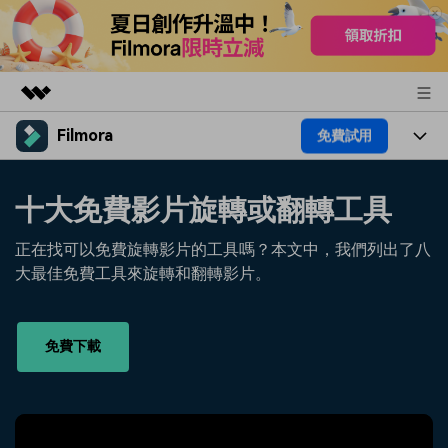
Filmora
免費試用
精選產品
AIGC 數位創意
產品
商務
十大免費影片旋轉或翻轉工具
實用工具
總覽
平台
AI
關於我們
正在找可以免費旋轉影片的工具嗎？本文中，我們列出了八
解決方案
功能
大最佳免費工具來旋轉和翻轉影片。
影片 / 照片
解決方案
新聞中心
素材
音訊
熱門人群
部落格
商店
免費下載
文字
熱門方案
AI 進階 & 福利
幫助中心
支援
AI提示詞大全
推薦朋友得獎勵