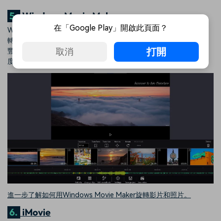
5.
Windows Movie Make
在「Google Play」開啟此頁面？
Windows用戶可用作業系統中內建的Windows Movie Maker來旋
轉或翻轉影片，是一個用來執行這些作業的最簡單工具。這個功能
打開
取消
豐富但使用簡單的影片編輯工具能夠將影片旋轉 90、180 或 270
度，以及垂直或水平翻轉。
進一步了解如何用Windows Movie Maker旋轉影片和照片。
6.
iMovie