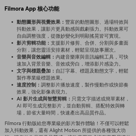
Filmora App 核心功能
動態圖形與視覺效果：
豐富的動態圖形、過場特效與
抖動效果，讓影片更具動感與戲劇張力。抖動效果可
自由調整強度，從微妙變化到明顯搖晃皆可實現。
影片剪輯功能：
支援影片修剪、合併、分割與多畫面
分割，讓您靈活安排素材，輕鬆呈現故事層次。
音樂與音效編輯：
內建音樂庫與音訊編輯工具，可快
速加入背景音樂、音效或旁白，增添影片感染力。
文字與標題疊加：
自訂字幕、標題及動態文字，輕鬆
製作專業級標題效果。
速度控制：
調整影片播放速度，製作慢動作或快節奏
效果，強化影像表現力。
AI 影片生成與智慧剪輯：
只需文字描述或簡單素材，
AI 即可生成完整影片，並自動剪輯、搭配特效與轉
場，節省大量時間，快速產出高品質作品。
Filmora 行動版給您專業級的影片製作體驗！不僅可以輕鬆
加入抖動效果，還有 Alight Motion 所提供的各種強大功