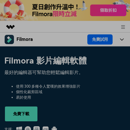
Filmora
免費試用
精選產品
AIGC 數位創意
產品
商務
Filmora 影片編輯軟體
實用工具
總覽
平台
AI
關於我們
最好的編輯器可幫助您輕鬆編輯影片。
解決方案
功能
影片 / 照片
解決方案
新聞中心
使用 300 多種令人驚嘆的效果增強影片
素材
個性化裁剪區域
音訊
熱門人群
部落格
易於使用
商店
文字
熱門方案
AI 進階 & 福利
幫助中心
支援
免費下載
AI提示詞大全
推薦朋友得獎勵
支援: