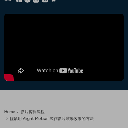
收錄 100+ 熱門影片提示詞，快
每邀請一位連結註冊，就能獲得
聯絡我們
案例分享
速生成相似風格影片
100 點兌積分
立即購買
登入
我們隨時為您提供協助
如何用 Filmora 做出影響力
部落格
搜尋
聯盟計劃
企業服務
開啟企業級合作夥伴關係
簡單的商業影片解決方案
幫助中心
產品信息
Home
影片剪輯流程
輕鬆用 Alight Motion 製作影片震動效果的方法