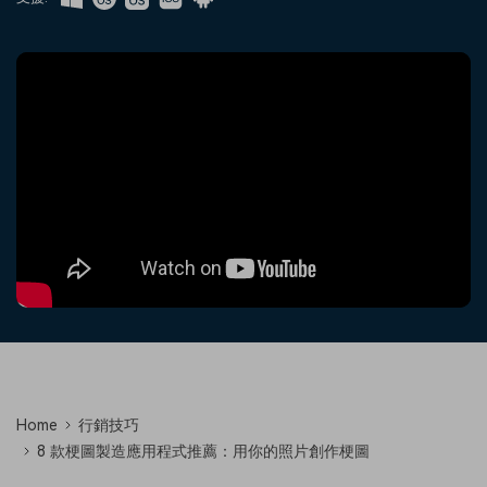
收錄 100+ 熱門影片提示詞，快
每邀請一位連結註冊，就能獲得
聯絡我們
案例分享
速生成相似風格影片
100 點兌積分
立即購買
登入
我們隨時為您提供協助
如何用 Filmora 做出影響力
部落格
搜尋
聯盟計劃
企業服務
開啟企業級合作夥伴關係
簡單的商業影片解決方案
幫助中心
產品信息
Home
行銷技巧
8 款梗圖製造應用程式推薦：用你的照片創作梗圖