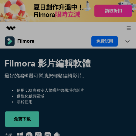
Filmora
免費試用
精選產品
AIGC 數位創意
產品
商務
Filmora 影片編輯軟體
實用工具
總覽
平台
AI
關於我們
最好的編輯器可幫助您輕鬆編輯影片。
解決方案
功能
影片 / 照片
解決方案
新聞中心
使用 300 多種令人驚嘆的效果增強影片
素材
個性化裁剪區域
音訊
熱門人群
部落格
易於使用
商店
文字
熱門方案
AI 進階 & 福利
幫助中心
支援
免費下載
AI提示詞大全
推薦朋友得獎勵
支援: