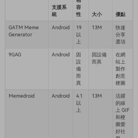
相
支援系
容
統
性
大小
優點
GATM Meme
Android
19
13M
快速
Generator
以
分享
上
選項
9GAG
Android
因
因設備
在網
設
而異
站上
備
製作
而
創意
異
梗圖
Memedroid
Android
4.1
13M
活躍
以
的線
上
上 GIF
和梗
圖愛
好社