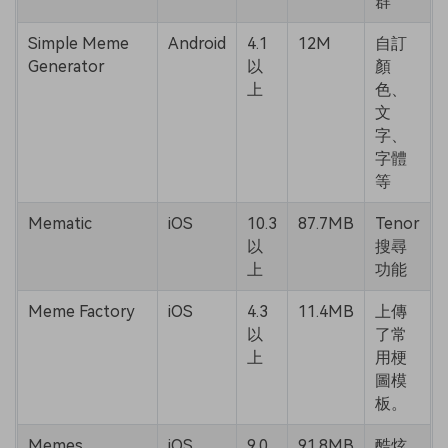
群
Simple Meme
Android
4.1
12M
自訂
Generator
以
顏
上
色、
文
字、
字體
等
Mematic
iOS
10.3
87.7MB
Tenor
以
搜尋
上
功能
Meme Factory
iOS
4.3
11.4MB
上傳
以
了常
上
用梗
圖模
板。
Memes
iOS
9.0
91.8MB
酷炫