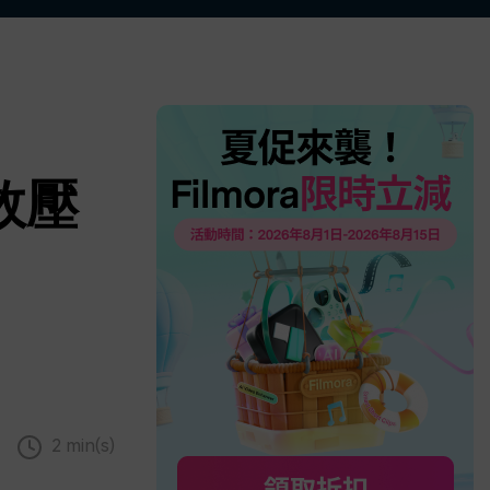
更多 >
效壓
2 min(s)