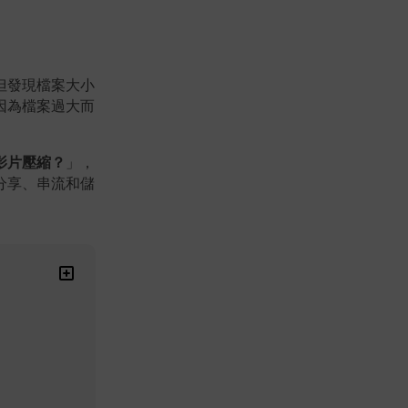
但發現檔案大小
因為檔案過大而
影片壓縮？
」，
分享、串流和儲