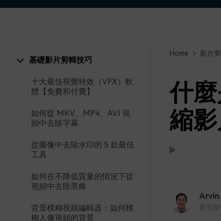
Home
影片剪
基礎影片剪輯技巧
十大最佳視覺特效（VFX）軟
什麼
體【免費和付費】
縮影
如何從 MKV、MP4、AVI 視
頻中去除字幕
從圖像中去除水印的 5 款最佳
工具
如何在不降低質量的情況下從
支援:
支援:
視頻中去除黑條
Arvin
背景模糊視頻編輯器：如何模
最初發佈時
糊人像視頻的背景