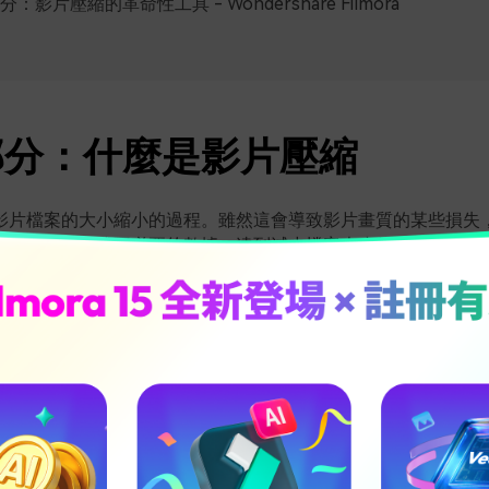
：影片壓縮的革命性工具 - Wondershare Filmora
部分：什麼是影片壓縮
影片檔案的大小縮小的過程。雖然這會導致影片畫質的某些損失
始檔案中冗餘或不必要的數據，達到減少檔案大小的效果。
縮的必要性
在當今數位世界中非常重要，原因有幾個。首先，影片壓縮可以
這項技術，高清影片會迅速占滿硬碟或雲端儲存空間，對使用者
的影片檔案所需的頻寬更小，這使得串流影片時可以減少卡頓，
不穩的情況下。