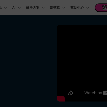
品
精選產品
AI
商務
解決方案
關於我們
部落格
幫助中心
新聞中心
商店
支
實用工
關於我們
階 & 福利
功能
影片 / 照片
熱門方案
幫助中心
音訊
部落
我們的故事
方案
PDF 解決方案產品
圖表與圖像
影片創意
實用工
FAQs
影片
人才招募
商業
音訊
文字
社群媒體
AI 文字轉影片
AI 音訊轉影片
AI 智
Veo3.1
NEW
nt
PDFelement
EdrawMind
Filmora
Recove
AI提示詞大全
PDF 建立與編輯工具。
遺失檔案
幫助您使用 Filmora 所需的所有信息
聯絡我們
AI 圖像轉影片
AI 音效生成器
錄影
收錄 100+ 熱門影片提示詞，快速生成相似風格影片
EdrawMax
Veo3.1
UniConverter
NEW
自我介紹影片
IG Reels 剪輯
雙時間軸編輯
去除無聲片段
添加文字
PDFelement Cloud
逐步學習Filmora
雲端文件管理。
行銷人員
AI 圖像生成器
AI 文字轉語音
影片
產品影片
短影音製作
NE
關鍵影格
自動節拍同步
路徑文字
支援的格式、裝置和 GPU 的完整列表
推薦朋友得獎勵
演示影片
AI 影片續寫
AI 音樂生成器
影片
NEW
TikTok 影片剪
每邀請一位連結註冊，就能獲得 100 點兌積分
鋼筆工具
音訊閃避
文字動畫
NEW
商業廣告影片
音訊
YouTube Shor
平面追蹤
音訊同步
標題編輯
免費下載
NEW
幻燈片影片製作
動畫影片製作
剪輯
 / 內容創作者
行銷
檢視所有功能 >
查看全部影片解
查看所有產品