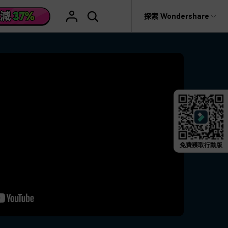
援
探索 Wondershare
具
關於 Wondershare
格
文字
產品信息
具產品
實用工具
企業
產品新功能和版本迭代信息
活動場合
素材庫
慧工具
AI 影片翻譯
rit
Recoverit
聯盟行銷
救援。
曆史版本
AI 文案撰寫
婚禮邀請影片
關於我們
NEW
HOT
影片特效
查看Filmora 9-14歷史版本信息
編輯軟件
動態字幕生成器
新年影片
新聞中心
W
影片模板
HOT
評論
剪輯流程
聖誕節影片
免費獲取行動版
輯
商店
HOT
看看我們的用戶怎麼說
影片濾鏡
教學 / 學習
剪輯
ts 製作
支援
音樂素材庫
解說型影片
社媒影片
動態圖表
NEW
技巧
決方案 >
2.9M+ 創意素材
>