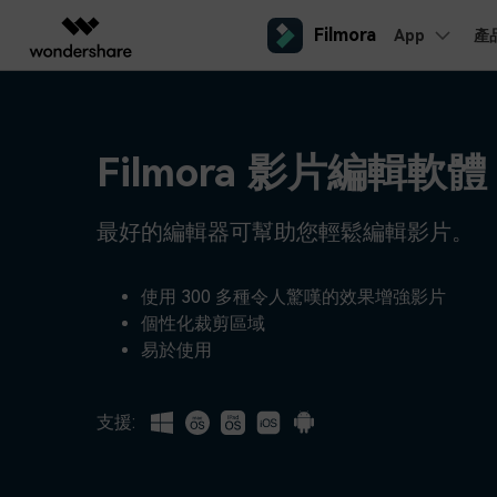
Filmora
App
產
AIGC 數位創意
總覽
解決方案
平台
熱門人群
AI 進
影片創意產品
圖表與圖像產品
PDF 解決
企業
內容產生
聯絡我們
Filmora 影片編輯軟體
我們隨時為您提供協助
Filmora
EdrawMax
PDFeleme
教育
完整的影片編輯工具。
桌面版
輕鬆繪製圖表。
Windows影片剪輯
提效工具
最好的編輯器可幫助您輕鬆編輯影片。
合作夥伴
ToMoviee AI
EdrawMind
案例分享
Mac影片剪輯
一站式 AI 創意工作室。
協作式心智圖工具。
商業
聯盟行銷
如何用 Filmora 做出影響力
UniConverter
使用 300 多種令人驚嘆的效果增強影片
檢視所有 AI 工具 >
高速媒體轉換工具。
個性化裁剪區域
行動版
iOS影片剪輯
Media.io
易於使用
聯盟計劃
AI 影片、圖片、音樂生成器。
開啟企業級合作夥伴關係
Android影片剪輯
SelfyzAI
AI 驅動的創意工具。
支援:
自由工作者
網紅
iPad影片剪輯
企業服務
簡單的商業影片解決方案