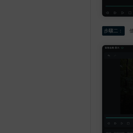
步驟二：
使