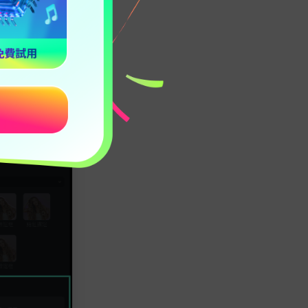
點影片開啟「影
。