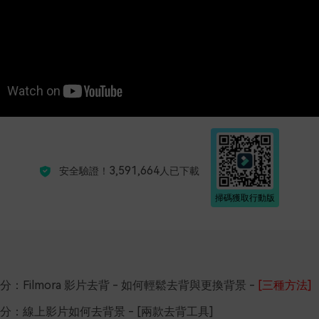
3,591,664
安全驗證！
人已下載
掃碼獲取行動版
分：Filmora 影片去背 - 如何輕鬆去背與更換背景
-
[三種方法]
分：線上影片如何去背景 - [兩款去背工具]