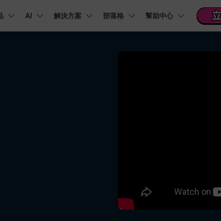
品
精選產品
AI
商務
解決方案
關於我們
部落格
幫助中心
新聞中心
商店
支
實用工
關於我們
階 & 福利
功能
影片 / 照片
熱門方案
幫助中心
音訊
部落
我們的故事
方案
PDF 解決方案產品
圖表與圖像
影片創意
實用工
FAQs
影片
人才招募
商業
音訊
文字
社群媒體
AI 文字轉影片
AI 音訊轉影片
AI 智
Veo3.1
NEW
nt
PDFelement
EdrawMind
Filmora
Recove
AI提示詞大全
PDF 建立與編輯工具。
遺失檔案
幫助您使用 Filmora 所需的所有信息
聯絡我們
AI 圖像轉影片
AI 音效生成器
錄影
收錄 100+ 熱門影片提示詞，快速生成相似風格影片
EdrawMax
Veo3.1
UniConverter
NEW
自我介紹影片
IG Reels 剪輯
雙時間軸編輯
去除無聲片段
添加文字
PDFelement Cloud
逐步學習Filmora
雲端文件管理。
行銷人員
AI 圖像生成器
AI 文字轉語音
影片
產品影片
短影音製作
NE
關鍵影格
自動節拍同步
路徑文字
支援的格式、裝置和 GPU 的完整列表
推薦朋友得獎勵
演示影片
AI 影片續寫
AI 音樂生成器
影片
NEW
TikTok 影片剪
每邀請一位連結註冊，就能獲得 100 點兌積分
鋼筆工具
音訊閃避
文字動畫
NEW
商業廣告影片
音訊
YouTube Shor
平面追蹤
音訊同步
標題編輯
免費下載
NEW
幻燈片影片製作
動畫影片製作
剪輯
 / 內容創作者
行銷
檢視所有功能 >
查看全部影片解
查看所有產品