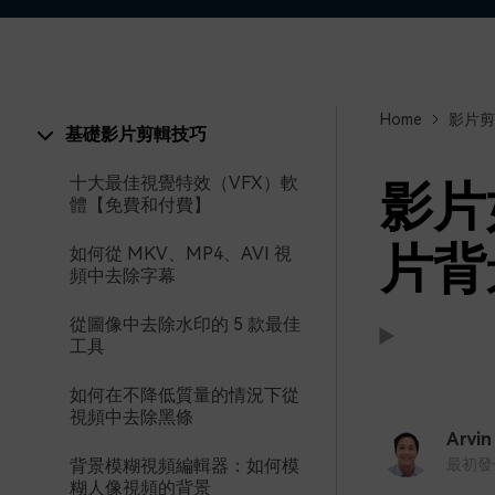
Home
影片剪
基礎影片剪輯技巧
十大最佳視覺特效（VFX）軟
影片
體【免費和付費】
片背
如何從 MKV、MP4、AVI 視
頻中去除字幕
從圖像中去除水印的 5 款最佳
工具
如何在不降低質量的情況下從
支援:
支援:
視頻中去除黑條
Arvin
背景模糊視頻編輯器：如何模
最初發佈時
糊人像視頻的背景