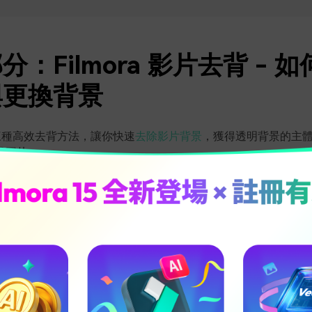
分：Filmora 影片去背 - 
與更換背景
提供三種高效去背方法，讓你快速
去除影片背景
，獲得透明背景的主
或圖片。
3,591,664
安全驗證！
人已下載
掃碼獲取行動版
I 智慧去背：一鍵讓影片背景變透明