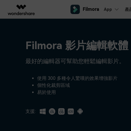
Filmora
App
產
AIGC 數位創意
總覽
解決方案
平台
熱門人群
AI 進
影片創意產品
圖表與圖像產品
PDF 解決
企業
內容產生
聯絡我們
Filmora 影片編輯軟體
我們隨時為您提供協助
Filmora
EdrawMax
PDFeleme
教育
完整的影片編輯工具。
桌面版
輕鬆繪製圖表。
Windows影片剪輯
提效工具
最好的編輯器可幫助您輕鬆編輯影片。
合作夥伴
ToMoviee AI
EdrawMind
案例分享
Mac影片剪輯
一站式 AI 創意工作室。
協作式心智圖工具。
商業
聯盟行銷
如何用 Filmora 做出影響力
UniConverter
使用 300 多種令人驚嘆的效果增強影片
檢視所有 AI 工具 >
高速媒體轉換工具。
個性化裁剪區域
行動版
iOS影片剪輯
Media.io
易於使用
聯盟計劃
AI 影片、圖片、音樂生成器。
開啟企業級合作夥伴關係
Android影片剪輯
SelfyzAI
AI 驅動的創意工具。
支援:
自由工作者
網紅
iPad影片剪輯
企業服務
簡單的商業影片解決方案