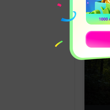
步驟一：
下
片」設定介面，