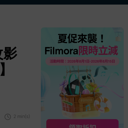
更多 >
改影
年】
2 min(s)