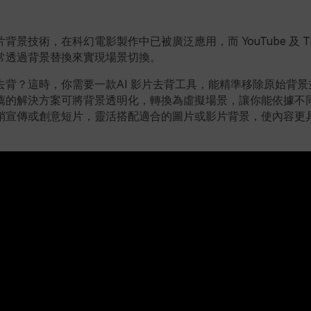
背景技術，在科幻電影製作中已被廣泛應用，而 YouTube 及 Tik
常透過背景替換來實現場景切換。
去背？這時，你需要一款AI 影片去背工具，能精準移除原始背景
薦的解決方案可將背景透明化，轉換為虛擬場景，讓你能依據不
銷宣傳或創意短片，靈活搭配適合的圖片或影片背景，使內容更