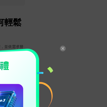
如何輕鬆
體，並依需求替