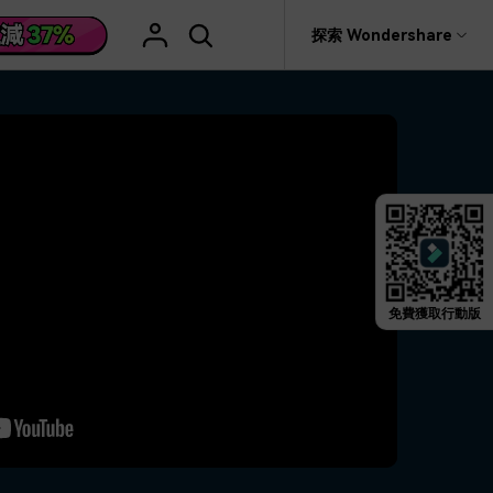
援
探索 Wondershare
具
關於 Wondershare
格
文字
產品信息
具產品
實用工具
企業
產品新功能和版本迭代信息
活動場合
素材庫
慧工具
AI 影片翻譯
rit
Recoverit
聯盟行銷
救援。
曆史版本
AI 文案撰寫
婚禮邀請影片
關於我們
NEW
HOT
影片特效
查看Filmora 9-14歷史版本信息
編輯軟件
動態字幕生成器
新年影片
新聞中心
W
影片模板
HOT
評論
剪輯流程
聖誕節影片
免費獲取行動版
輯
商店
HOT
看看我們的用戶怎麼說
影片濾鏡
教學 / 學習
剪輯
ts 製作
支援
音樂素材庫
解說型影片
社媒影片
動態圖表
NEW
技巧
決方案 >
2.9M+ 創意素材
>