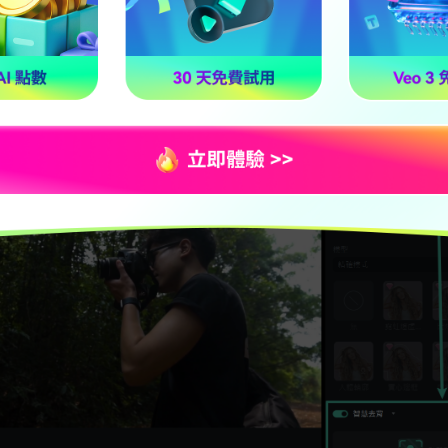
載並安裝 Filmora，匯入欲去背的影片後，拖放至時間軸。連
點選「AI 去背」，啟用「
智慧去背
」，然後點選圖示開始處理