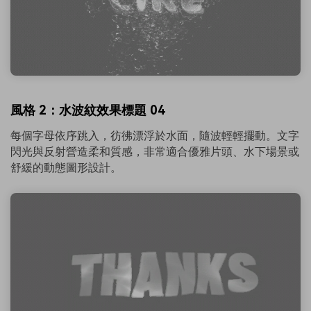
風格 2：水波紋效果標題 04
每個字母依序跳入，彷彿漂浮於水面，隨波輕輕擺動。文字
閃光與反射營造柔和質感，非常適合優雅片頭、水下場景或
舒緩的動態圖形設計。