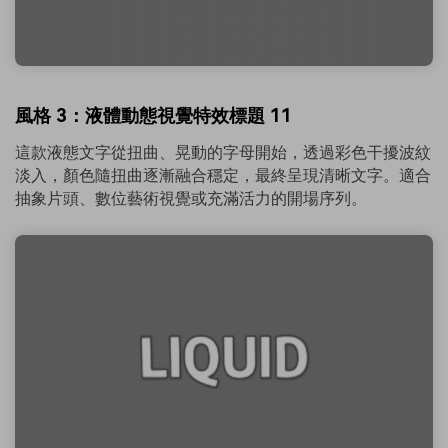
風格 3：液體動態視覺特效標題 11
這款液態文字從扭曲、晃動的字母開始，透過彩色干擾波紋
淡入，顏色隨扭曲逐漸融合穩定，最終呈現清晰文字。適合
抽象片頭、數位藝術視覺或充滿活力的開場序列。