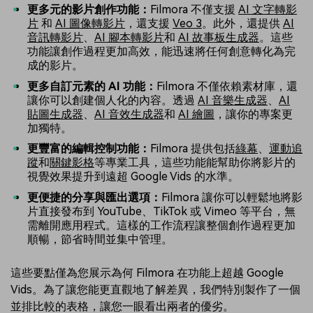
更多元的影片創作功能：
Filmora 不僅支援
AI 文字轉影
片
和
AI 圖像轉影片
，還支援
Veo 3
。此外，還提供
AI
音訊轉影片
、
AI 腳本轉影片
和
AI 故事板生成器
。這些
功能讓創作過程更加高效，能迅速將任何創意轉化為完
成的影片。
更多自訂元素的 AI 功能：
Filmora 不僅依賴素材庫，還
讓你可以創建個人化的內容。透過
AI 音樂生成器
、
AI
貼圖生成器
、
AI 音效生成器
和
AI 繪圖
，讓你的專案更
加獨特。
更豐富的編輯控制功能：
Filmora 提供包括
綠幕
、
運動追
蹤
和
關鍵影格
等專業工具，這些功能能幫助你將影片的
視覺效果提升到遠超 Google Vids 的水準。
更便捷的分享與匯出選項：
Filmora 讓你可以輕鬆地將影
片直接發布到 YouTube、TikTok 或 Vimeo 等平台，無
需離開應用程式。這樣的工作流程讓整個創作過程更加
順暢，節省時間並集中管理。
這些要點僅為您展示為何 Filmora 在功能上超越 Google
Vids。為了讓您能更直觀地了解差異，我們特別製作了一個
並排比較的表格，讓您一眼看出兩者的優劣。