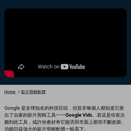
收錄 100+ 熱門影片提示詞，快
每邀請一位連結註冊，就能獲得
聯絡我們
案例分享
速生成相似風格影片
100 點兌積分
立即購買
登入
我們隨時為您提供協助
如何用 Filmora 做出影響力
部落格
搜尋
聯盟計劃
企業服務
開啟企業級合作夥伴關係
簡單的商業影片解決方案
幫助中心
產品信息
Home
影片剪輯軟體
Google 是全球知名的科技巨頭，但並非每個人都知道它推
出了自家的影片剪輯工具——
Google Vids
。若這是你首次
聽到此工具，或許你會好奇它能否與市面上那些不斷創新、
功能日益強大的影片剪輯軟體一較高下。