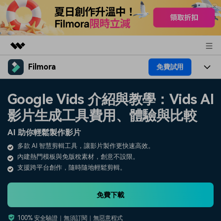
Filmora
免費試用
精選產品
AIGC 數位創意
產品
商務
Google Vids 介紹與教學：Vids AI
實用工具
總覽
影片生成工具費用、體驗與比較
平台
AI
關於我們
解決方案
AI 助你輕鬆製作影片
功能
影片 / 照片
解決方案
新聞中心
多款 AI 智慧剪輯工具，讓影片製作更快速高效。
素材
內建熱門模板與免版稅素材，創意不設限。
音訊
熱門人群
部落格
商店
支援跨平台創作，隨時隨地輕鬆剪輯。
文字
熱門方案
AI 進階 & 福利
幫助中心
支援
免費下載
AI提示詞大全
推薦朋友得獎勵
100% 安全驗證｜無須訂閱｜無惡意程式