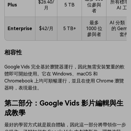
$26.40/
所有標準
Plus
5 TB
位參與
月
AI 工
者
最多
AI 分類
Enterprise
$42/月
5 TB+
1000 位
的 Gemini
參與者
套件
相容性
Google Vids 完全基於瀏覽器運行，因此無需安裝繁重的軟
體即可開始使用。它在 Windows、macOS 和
Chromebook 上均可順暢運行，並且在使用 Chrome 瀏覽
器時，表現最佳。
第二部分：Google Vids 影片編輯與生
成教學
最好的學習方式就是親自體驗，因此這一部分將帶領你一步