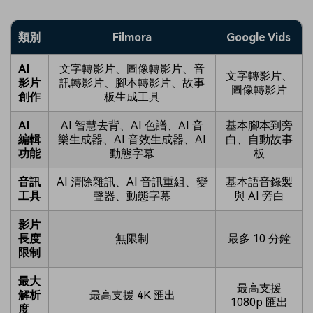
類別
Filmora
Google Vids
AI
文字轉影片、圖像轉影片、音
文字轉影片、
影片
訊轉影片、腳本轉影片、故事
圖像轉影片
創作
板生成工具
AI
AI 智慧去背、AI 色譜、AI 音
基本腳本到旁
編輯
樂生成器、AI 音效生成器、AI
白、自動故事
功能
動態字幕
板
音訊
AI 清除雜訊、AI 音訊重組、變
基本語音錄製
工具
聲器、動態字幕
與 AI 旁白
影片
長度
無限制
最多 10 分鐘
限制
最大
最高支援
解析
最高支援 4K 匯出
1080p 匯出
度