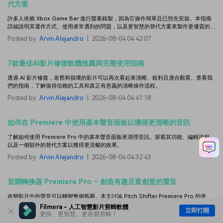
代方案
許多人依賴 Xbox Game Bar 進行螢幕錄製，因為它操作簡單且已預先安裝。本指南
詳細說明其運作方式、使用者常遇到的問題，以及更智慧的替代方案來製作更優質的影
片。
Posted by
Arvin Alejandro
|
2026-08-04 04:42:07
7款最佳AI影片修復軟體推薦與完整使用指南
透過 AI 影片修復，老舊和損壞的影片可以再次看起來清晰、銳利且適合觀看。查看我
們的指南，了解值得信賴的工具和真正有意義的清晰操作流程。
Posted by
Arvin Alejandro
|
2026-08-04 04:41:18
如何在 Premiere 中使用基本聲音面板以獲得更清晰的音訊
了解如何使用 Premiere Pro 中的基本聲音面板來清理音訊。探索其功能、編輯流程，
以及一個額外的替代方案以獲得更流暢的效果。
Posted by
Arvin Alejandro
|
2026-08-04 04:32:43
音調轉換器 Premiere Pro – 創造有趣且富創意的聲音
改變影片中的聲音可以轉變整個氛圍。本文討論 Pitch Shifter Premiere Pro 的使
用，並與更好的替代方案進行比較。
Filmora - 人工智慧影片剪輯軟體
立即打開
更快、更智慧、更容易剪輯！
Posted by
Arvin Alejandro
|
2026-08-04 04:32:34