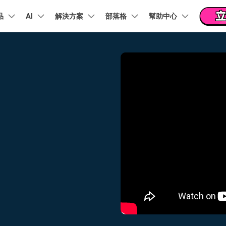
品
精選產品
AI
商務
解決方案
關於我們
部落格
幫助中心
新聞中心
商店
支
實用工
關於我們
階 & 福利
功能
影片 / 照片
熱門方案
幫助中心
音訊
部落
我們的故事
方案
PDF 解決方案產品
圖表與圖像
影片創意
實用工
FAQs
影片
人才招募
商業
音訊
文字
社群媒體
AI 文字轉影片
AI 音訊轉影片
AI 智
Veo3.1
NEW
nt
PDFelement
EdrawMind
Filmora
Recove
AI提示詞大全
PDF 建立與編輯工具。
遺失檔案
幫助您使用 Filmora 所需的所有信息
聯絡我們
AI 圖像轉影片
AI 音效生成器
錄影
收錄 100+ 熱門影片提示詞，快速生成相似風格影片
EdrawMax
Veo3.1
UniConverter
NEW
自我介紹影片
IG Reels 剪輯
雙時間軸編輯
去除無聲片段
添加文字
PDFelement Cloud
逐步學習Filmora
雲端文件管理。
行銷人員
AI 圖像生成器
AI 文字轉語音
影片
產品影片
短影音製作
NE
關鍵影格
自動節拍同步
路徑文字
支援的格式、裝置和 GPU 的完整列表
推薦朋友得獎勵
演示影片
AI 影片續寫
AI 音樂生成器
影片
NEW
TikTok 影片剪
每邀請一位連結註冊，就能獲得 100 點兌積分
鋼筆工具
音訊閃避
文字動畫
NEW
商業廣告影片
音訊
YouTube Shor
平面追蹤
音訊同步
標題編輯
免費下載
NEW
幻燈片影片製作
動畫影片製作
剪輯
 / 內容創作者
行銷
檢視所有功能 >
查看全部影片解
查看所有產品