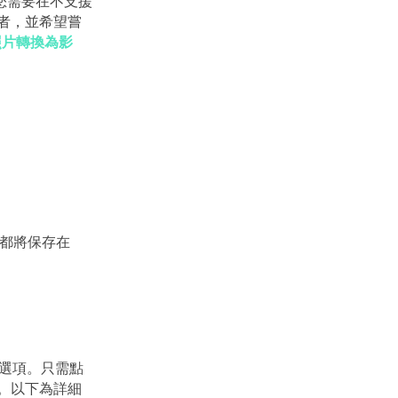
您需要在不支援
用者，並希望嘗
況照片轉換為影
片都將保存在
的選項。只需點
中。以下為詳細