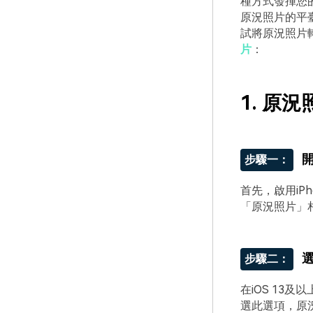
種方式發揮您
原況照片的平
試將原況照片
片
：
1. 原
開
步驟一：
首先，啟用iP
「原況照片」
步驟二：
在iOS 13
選此選項，原