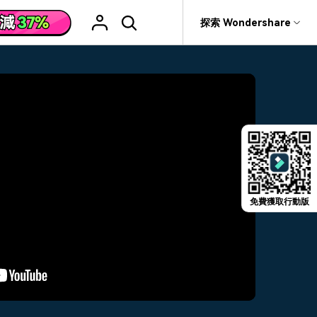
援
探索 Wondershare
具
關於 Wondershare
格
文字
產品信息
具產品
實用工具
企業
產品新功能和版本迭代信息
活動場合
素材庫
慧工具
AI 影片翻譯
rit
Recoverit
聯盟行銷
救援。
曆史版本
AI 文案撰寫
婚禮邀請影片
關於我們
NEW
HOT
影片特效
查看Filmora 9-14歷史版本信息
編輯軟件
動態字幕生成器
新年影片
新聞中心
W
影片模板
HOT
評論
剪輯流程
聖誕節影片
免費獲取行動版
輯
商店
HOT
看看我們的用戶怎麼說
影片濾鏡
教學 / 學習
剪輯
ts 製作
支援
音樂素材庫
解說型影片
社媒影片
動態圖表
NEW
技巧
決方案 >
2.9M+ 創意素材
>