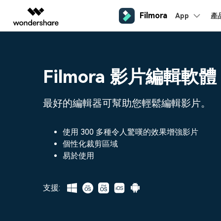
Filmora
App
產
AIGC 數位創意
總覽
解決方案
平台
熱門人群
AI 進
影片創意產品
圖表與圖像產品
PDF 解決
企業
內容產生
聯絡我們
Filmora 影片編輯軟體
我們隨時為您提供協助
Filmora
EdrawMax
PDFeleme
教育
完整的影片編輯工具。
桌面版
輕鬆繪製圖表。
Windows影片剪輯
提效工具
最好的編輯器可幫助您輕鬆編輯影片。
合作夥伴
ToMoviee AI
EdrawMind
案例分享
Mac影片剪輯
一站式 AI 創意工作室。
協作式心智圖工具。
商業
聯盟行銷
如何用 Filmora 做出影響力
UniConverter
使用 300 多種令人驚嘆的效果增強影片
檢視所有 AI 工具 >
高速媒體轉換工具。
個性化裁剪區域
行動版
iOS影片剪輯
Media.io
易於使用
聯盟計劃
AI 影片、圖片、音樂生成器。
開啟企業級合作夥伴關係
Android影片剪輯
SelfyzAI
AI 驅動的創意工具。
支援:
自由工作者
網紅
iPad影片剪輯
企業服務
簡單的商業影片解決方案